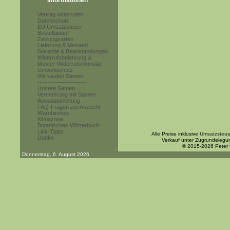
Informationen
Vertrag widerrufen
Datenschutz
EU Umsatzsteuer
Bestellablauf
Zahlungsarten
Lieferung & Versand
Garantie & Beanstandungen
Widerrufsbelehrung &
Muster-Widerrufsformular
Umweltschutz
Wir kaufen Samen
------------------------
Unsere Samen
Vermehrung mit Samen
Aussaatanleitung
FAQ-Fragen zur Anzucht
Warnhinweis
Klimazone
Botanisches Wörterbuch
Link-Tipps
Alle Preise inklusive
Umsatzsteue
Danke
Verkauf unter Zugrundelegu
© 2015-2026 Peter
Donnerstag, 6. August 2026