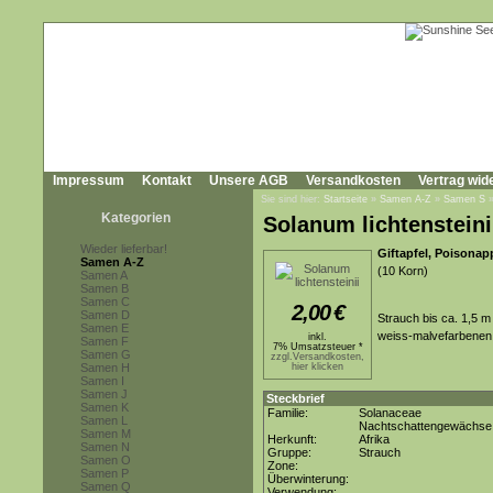
Impressum
Kontakt
Unsere AGB
Versandkosten
Vertrag wid
Sie sind hier:
Startseite
»
Samen A-Z
»
Samen S
Kategorien
Solanum lichtensteini
Wieder lieferbar!
Giftapfel, Poisonap
Samen A-Z
(10 Korn)
Samen A
Samen B
Samen C
2,00
€
Samen D
Strauch bis ca. 1,5 m
Samen E
weiss-malvefarbenen B
inkl.
Samen F
7% Umsatzsteuer *
Samen G
zzgl.Versandkosten,
Samen H
hier klicken
Samen I
Samen J
Steckbrief
Samen K
Familie:
Solanaceae
Samen L
Nachtschattengewächse
Samen M
Herkunft:
Afrika
Samen N
Gruppe:
Strauch
Samen O
Zone:
Samen P
Überwinterung:
Samen Q
Verwendung: