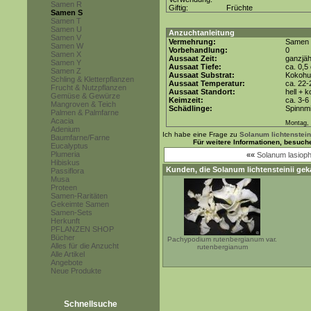
Samen R
Giftig:
Früchte
Samen S
Samen T
Samen U
Anzuchtanleitung
Samen V
Vermehrung:
Samen
Samen W
Vorbehandlung:
0
Samen X
Aussaat Zeit:
ganzjäh
Samen Y
Aussaat Tiefe:
ca. 0,5
Samen Z
Aussaat Substrat:
Kokohum
Schling & Kletterpflanzen
Aussaat Temperatur:
ca. 22-
Frucht & Nutzpflanzen
Aussaat Standort:
hell + 
Gemüse & Gewürze
Keimzeit:
ca. 3-
Mangroven & Teich
Schädlinge:
Spinnmi
Palmen & Palmfarne
Acacia
Montag, 
Adenium
Ich habe eine Frage zu
Solanum lichtenstein
Baumfarne/Farne
Für weitere Informationen, besuch
Eucalyptus
Plumeria
««
Solanum lasioph
Hibiskus
Kunden, die
Solanum lichtensteinii
geka
Passiflora
Musa
Proteen
Samen-Raritäten
Gekeimte Samen
Samen-Sets
Herkunft
PFLANZEN SHOP
Bücher
Pachypodium rutenbergianum var.
Alles für die Anzucht
rutenbergianum
Alle Artikel
Angebote
Neue Produkte
Schnellsuche