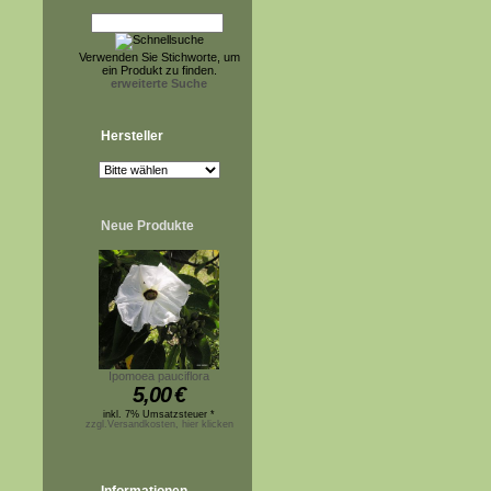
Verwenden Sie Stichworte, um
ein Produkt zu finden.
erweiterte Suche
Hersteller
Neue Produkte
Ipomoea pauciflora
5,00
€
inkl. 7% Umsatzsteuer *
zzgl.Versandkosten, hier klicken