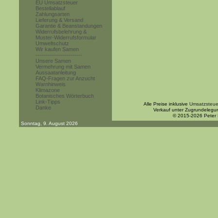
EU Umsatzsteuer
Bestellablauf
Zahlungsarten
Lieferung & Versand
Garantie & Beanstandungen
Widerrufsbelehrung &
Muster-Widerrufsformular
Umweltschutz
Wir kaufen Samen
------------------------
Unsere Samen
Vermehrung mit Samen
Aussaatanleitung
FAQ-Fragen zur Anzucht
Warnhinweis
Klimazone
Botanisches Wörterbuch
Link-Tipps
Alle Preise inklusive
Umsatzsteue
Danke
Verkauf unter Zugrundelegu
© 2015-2026 Peter
Sonntag, 9. August 2026