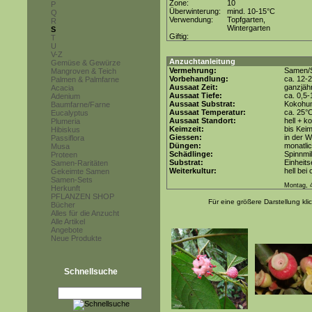
Zone:
10
P
Überwinterung:
mind. 10-15°C
Q
Verwendung:
Topfgarten,
R
Wintergarten
S
Giftig:
T
U
V-Z
Anzuchtanleitung
Gemüse & Gewürze
Vermehrung:
Samen/S
Mangroven & Teich
Vorbehandlung:
ca. 12-
Palmen & Palmfarne
Aussaat Zeit:
ganzjähr
Acacia
Aussaat Tiefe:
ca. 0,5
Adenium
Aussaat Substrat:
Kokohum
Baumfarne/Farne
Aussaat Temperatur:
ca. 25°
Eucalyptus
Aussaat Standort:
hell + k
Plumeria
Keimzeit:
bis Keim
Hibiskus
Giessen:
in der 
Passiflora
Düngen:
monatli
Musa
Schädlinge:
Spinnmi
Proteen
Substrat:
Einheits
Samen-Raritäten
Weiterkultur:
hell bei
Gekeimte Samen
Samen-Sets
Montag, 
Herkunft
PFLANZEN SHOP
Für eine größere Darstellung kli
Bücher
Alles für die Anzucht
Alle Artikel
Angebote
Neue Produkte
Schnellsuche