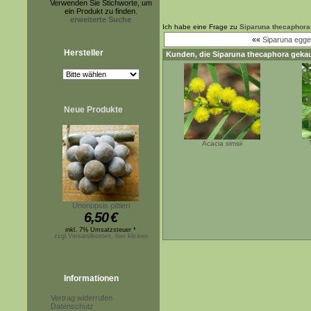
Verwenden Sie Stichworte, um
ein Produkt zu finden.
erweiterte Suche
Ich habe eine Frage zu
Siparuna thecaphora
««
Siparuna egger
Hersteller
Kunden, die
Siparuna thecaphora
gekau
Neue Produkte
Acacia simsii
Unonopsis pittieri
6,50
€
inkl. 7% Umsatzsteuer *
zzgl.Versandkosten, hier klicken
Informationen
Vertrag widerrufen
Datenschutz