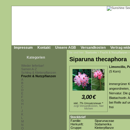
Impressum
Kontakt
Unsere AGB
Versandkosten
Vertrag wid
Sie sind hier:
Startseite
»
Frucht & Nutzpflanzen
Kategorien
Siparuna thecaphora
Wieder lieferbar!
Limoncillo, P
Samen A-Z
(5 Korn)
Schling & Kletterpflanzen
Frucht & Nutzpflanzen
A
B
immergrüner Kl
C
angeordneten, g
D
Nervatur. Die 
E
3,00
€
F
Blattachseln. 
G
bei Reife auf 
inkl. 7% Umsatzsteuer *
H
zzgl.Versandkosten, hier
frei
I
klicken
J
K
Steckbrief
L
Familie:
Siparunaceae
M
Herkunft:
Südamerika
N
Gruppe:
Kletterpflanze
O