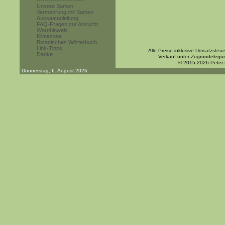
------------------------
Unsere Samen
Vermehrung mit Samen
Aussaatanleitung
FAQ-Fragen zur Anzucht
Warnhinweis
Klimazone
Botanisches Wörterbuch
Link-Tipps
Alle Preise inklusive
Umsatzsteue
Danke
Verkauf unter Zugrundelegu
© 2015-2026 Peter
Donnerstag, 6. August 2026