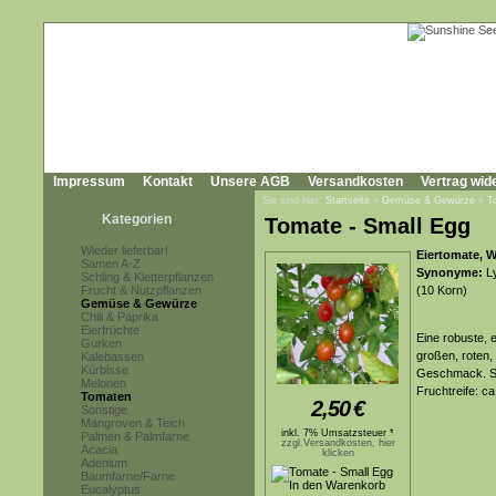
Impressum
Kontakt
Unsere AGB
Versandkosten
Vertrag wid
Sie sind hier:
Startseite
»
Gemüse & Gewürze
»
T
Kategorien
Tomate - Small Egg
Wieder lieferbar!
Eiertomate, 
Samen A-Z
Synonyme:
Ly
Schling & Kletterpflanzen
Frucht & Nutzpflanzen
(10 Korn)
Gemüse & Gewürze
Chili & Paprika
Eierfrüchte
Eine robuste, 
Gurken
großen, roten,
Kalebassen
Kürbisse
Geschmack. Seh
Melonen
Fruchtreife: c
Tomaten
2,50
€
Sonstige
Mangroven & Teich
inkl. 7% Umsatzsteuer *
Palmen & Palmfarne
zzgl.Versandkosten, hier
Acacia
klicken
Adenium
Baumfarne/Farne
Eucalyptus