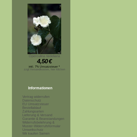
Operculina riedeliana
4,50
€
inkl. 7% Umsatzsteuer *
zzgl.Versandkosten, hier klicken
Informationen
Vertrag widerrufen
Datenschutz
EU Umsatzsteuer
Bestellablauf
Zahlungsarten
Lieferung & Versand
Garantie & Beanstandungen
Widerrufsbelehrung &
Muster-Widerrufsformular
Umweltschutz
Wir kaufen Samen