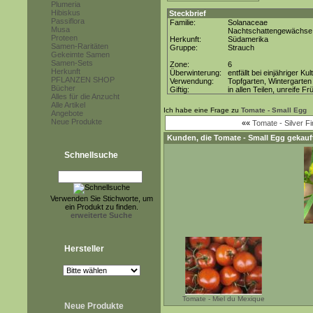
Plumeria
Hibiskus
Steckbrief
Passiflora
Familie:
Solanaceae
Musa
Nachtschattengewächse
Proteen
Herkunft:
Südamerika
Samen-Raritäten
Gruppe:
Strauch
Gekeimte Samen
Samen-Sets
Zone:
6
Herkunft
Überwinterung:
entfällt bei einjähriger Kul
PFLANZEN SHOP
Verwendung:
Topfgarten, Wintergarten
Bücher
Giftig:
in allen Teilen, unreife Fr
Alles für die Anzucht
Alle Artikel
Ich habe eine Frage zu
Tomate - Small Egg
Angebote
Neue Produkte
««
Tomate - Silver Fi
Kunden, die
Tomate - Small Egg
gekauft
Schnellsuche
Verwenden Sie Stichworte, um
ein Produkt zu finden.
erweiterte Suche
Hersteller
Tomate - Miel du Mexique
Neue Produkte