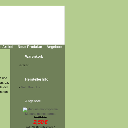
e Artikel
Neue Produkte
Angebote
Warenkorb
ist leer!
n und
Hersteller Info
en, ca.
de der
-
Mehr Produkte
fneten
Angebote
Mucuna monosperma
5,00EUR
2,50
€
inkl. 7% Umsatzsteuer *