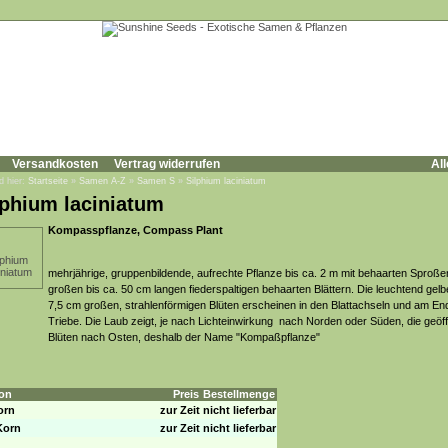
Versandkosten
Vertrag widerrufen
All
d hier:
Startseite
»
Samen A-Z
»
Samen S
»
Silphium laciniatum
lphium laciniatum
Kompasspflanze, Compass Plant
mehrjährige, gruppenbildende, aufrechte Pflanze bis ca. 2 m mit behaarten Sproße
großen bis ca. 50 cm langen fiederspaltigen behaarten Blättern. Die leuchtend gelb
7,5 cm großen, strahlenförmigen Blüten erscheinen in den Blattachseln und am En
Triebe. Die Laub zeigt, je nach Lichteinwirkung nach Norden oder Süden, die geöf
Blüten nach Osten, deshalb der Name "Kompaßpflanze"
on
Preis
Bestellmenge
orn
zur Zeit nicht lieferbar
Korn
zur Zeit nicht lieferbar