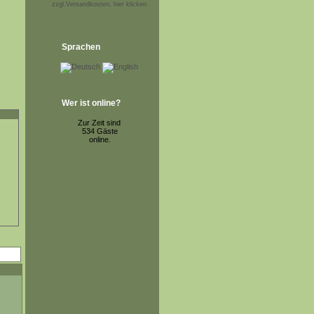
zzgl.Versandkosten, hier klicken
Sprachen
Wer ist online?
Zur Zeit sind
534 Gäste
online.