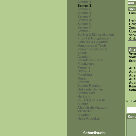
Samen R
inkl
Samen S
Samen T
Stec
Samen U
Fami
Samen V
Samen W
Herk
Samen X
Gru
Samen Y
Zon
Samen Z
Über
Schling & Kletterpflanzen
Ver
Frucht & Nutzpflanzen
Gifti
Gemüse & Gewürze
Mangroven & Teich
Palmen & Palmfarne
Anz
Acacia
Ver
Adenium
Vor
Baumfarne/Farne
Stra
Eucalyptus
Plumeria
Auss
Hibiskus
Auss
Passiflora
Auss
Musa
Aus
Proteen
Auss
Samen-Raritäten
Keim
Gekeimte Samen
Schä
Samen-Sets
Herkunft
PFLANZEN SHOP
Ich ha
Bücher
Alles für die Anzucht
Alle Artikel
Angebote
Kund
Neue Produkte
Schnellsuche