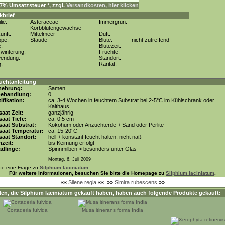
. 7% Umsatzsteuer *, zzgl.
Versandkosten, hier klicken
kbrief
lie:
Asteraceae
Immergrün:
Korbblütengewächse
unft:
Mittelmeer
Duft:
ppe:
Staude
Blüte:
nicht zutreffend
e:
Blütezeit:
winterung:
Früchte:
wendung:
Standort:
g:
Rarität:
uchtanleitung
mehrung:
Samen
behandlung:
0
tifikation:
ca. 3-4 Wochen in feuchtem Substrat bei 2-5°C im Kühlschrank oder
Kalthaus
aat Zeit:
ganzjährig
aat Tiefe:
ca. 0,5 cm
aat Substrat:
Kokohum oder Anzuchterde + Sand oder Perlite
saat Temperatur:
ca. 15-20°C
aat Standort:
hell + konstant feucht halten, nicht naß
zeit:
bis Keimung erfolgt
dlinge:
Spinnmilben > besonders unter Glas
Montag, 6. Juli 2009
be eine Frage zu
Silphium laciniatum
Für weitere Informationen, besuchen Sie bitte die Homepage zu
Silphium laciniatum
.
««
Silene regia
««
»»
Simira rubescens
»»
en, die
Silphium laciniatum
gekauft haben, haben auch folgende Produkte gekauft:
Cortaderia fulvida
Musa itinerans forma India