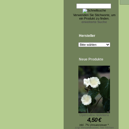
Verwenden Sie Stichworte, um
ein Produkt zu finden.
erweiterte Suche
Hersteller
Neue Produkte
Operculina riedeliana
4,50
€
inkl. 7% Umsatzsteuer *
zzgl.Versandkosten, hier klicken