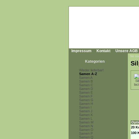
Impressum
Kontakt
Unsere AGB
Sie sin
Kategorien
Si
Wieder lieferbar!
Samen A-Z
Samen A
Samen B
Samen C
Samen D
Samen E
Samen F
Samen G
Samen H
Samen I
Samen J
Samen K
Samen L
Samen M
Opti
Samen N
20 K
Samen O
100 
Samen P
Samen Q