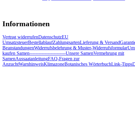
Informationen
Vertrag widerrufen
Datenschutz
EU
Umsatzsteuer
Bestellablauf
Zahlungsarten
Lieferung & Versand
Garanti
Beanstandungen
Widerrufsbelehrung & Muster-Widerrufsformular
Umw
kaufen Samen
------------------------
Unsere Samen
Vermehrung mit
Samen
Aussaatanleitung
FAQ-Fragen zur
Anzucht
Warnhinweis
Klimazone
Botanisches Wörterbuch
Link-Tipps
D