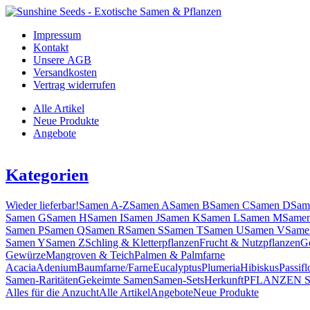
Impressum
Kontakt
Unsere AGB
Versandkosten
Vertrag widerrufen
Alle Artikel
Neue Produkte
Angebote
Kategorien
Wieder lieferbar!
Samen A-Z
Samen A
Samen B
Samen C
Samen D
Sam
Samen G
Samen H
Samen I
Samen J
Samen K
Samen L
Samen M
Same
Samen P
Samen Q
Samen R
Samen S
Samen T
Samen U
Samen V
Same
Samen Y
Samen Z
Schling & Kletterpflanzen
Frucht & Nutzpflanzen
G
Gewürze
Mangroven & Teich
Palmen & Palmfarne
Acacia
Adenium
Baumfarne/Farne
Eucalyptus
Plumeria
Hibiskus
Passifl
Samen-Raritäten
Gekeimte Samen
Samen-Sets
Herkunft
PFLANZEN 
Alles für die Anzucht
Alle Artikel
Angebote
Neue Produkte