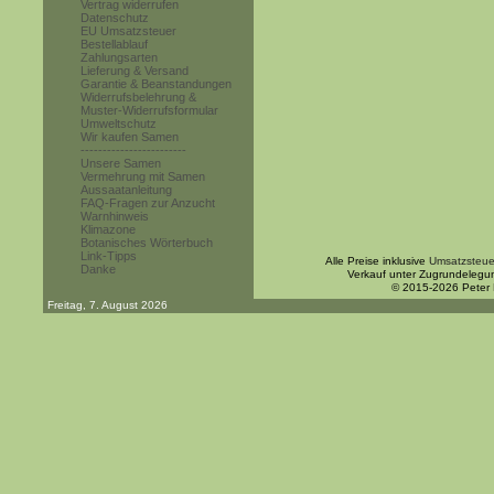
Vertrag widerrufen
Datenschutz
EU Umsatzsteuer
Bestellablauf
Zahlungsarten
Lieferung & Versand
Garantie & Beanstandungen
Widerrufsbelehrung &
Muster-Widerrufsformular
Umweltschutz
Wir kaufen Samen
------------------------
Unsere Samen
Vermehrung mit Samen
Aussaatanleitung
FAQ-Fragen zur Anzucht
Warnhinweis
Klimazone
Botanisches Wörterbuch
Link-Tipps
Alle Preise inklusive
Umsatzsteue
Danke
Verkauf unter Zugrundelegu
© 2015-2026 Peter
Freitag, 7. August 2026