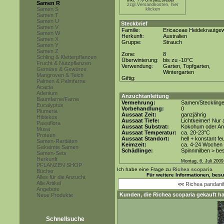
inkl. 7% Umsatzsteuer *
Samen R
zzgl.Versandkosten, hier
Samen S
klicken
Samen T
Samen U
Steckbrief
Samen V
Familie:
Ericaceae Heidekrautge
Samen W
Herkunft:
Australien
Samen X
Gruppe:
Strauch
Samen Y
Samen Z
Zone:
8
Schling & Kletterpflanzen
Überwinterung:
bis zu -10°C
Frucht & Nutzpflanzen
Verwendung:
Garten, Topfgarten,
Gemüse & Gewürze
Wintergarten
Mangroven & Teich
Giftig:
Palmen & Palmfarne
Acacia
Adenium
Anzuchtanleitung
Baumfarne/Farne
Vermehrung:
Samen/Steckling
Eucalyptus
Vorbehandlung:
0
Plumeria
Aussaat Zeit:
ganzjährig
Hibiskus
Aussaat Tiefe:
Lichtkeimer! Nur 
Passiflora
Aussaat Substrat:
Kokohum oder Anz
Musa
Aussaat Temperatur:
ca. 20-23°C
Proteen
Aussaat Standort:
hell + konstant fe
Samen-Raritäten
Keimzeit:
ca. 4-24 Wochen 
Gekeimte Samen
Schädlinge:
Spinnmilben > be
Samen-Sets
Herkunft
Montag, 6. Juli 2009
PFLANZEN SHOP
Ich habe eine Frage zu
Richea scoparia
Bücher
Für weitere Informationen, bes
Alles für die Anzucht
Alle Artikel
««
Richea pandanif
Angebote
Kunden, die
Richea scoparia
gekauft ha
Neue Produkte
Schnellsuche