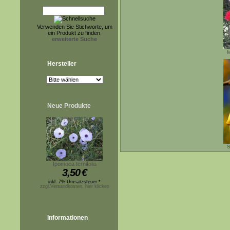
Verwenden Sie Stichworte, um
ein Produkt zu finden.
erweiterte Suche
M
Hersteller
Neue Produkte
S
Ipomoea ternifolia
3,50
€
inkl. 7% Umsatzsteuer *
zzgl.Versandkosten, hier klicken
Informationen