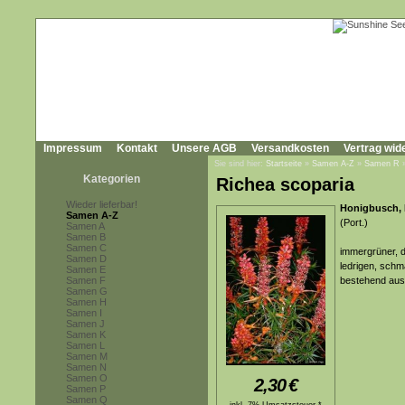
Impressum
Kontakt
Unsere AGB
Versandkosten
Vertrag wid
Sie sind hier:
Startseite
»
Samen A-Z
»
Samen R
Kategorien
Richea scoparia
Wieder lieferbar!
Honigbusch,
Samen A-Z
(Port.)
Samen A
Samen B
Samen C
immergrüner, d
Samen D
ledrigen, schm
Samen E
Samen F
bestehend aus 
Samen G
Samen H
Samen I
Samen J
Samen K
Samen L
Samen M
Samen N
Samen O
2,30
€
Samen P
Samen Q