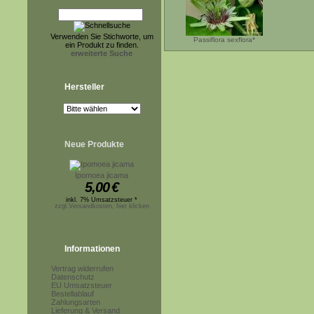
Verwenden Sie Stichworte, um
Passiflora sexflora*
ein Produkt zu finden.
erweiterte Suche
Hersteller
Neue Produkte
Ipomoea jicama
5,00
€
inkl. 7% Umsatzsteuer *
zzgl.Versandkosten, hier klicken
Informationen
Vertrag widerrufen
Datenschutz
EU Umsatzsteuer
Bestellablauf
Zahlungsarten
Lieferung & Versand