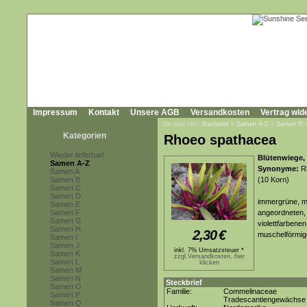
Impressum
Kontakt
Unsere AGB
Versandkosten
Vertrag wid
Sie sind hier:
Startseite
»
Samen A-Z
»
Samen R
Kategorien
Rhoeo spathacea
Wieder lieferbar!
Blütenwiege, 
Samen A-Z
Synonyme:
Rh
Samen A
Samen B
(10 Korn)
Samen C
Samen D
immergrüne, me
Samen E
Samen F
angeordneten, l
Samen G
violettfarbene
Samen H
2,30
€
muschelförmige
Samen I
Samen J
inkl. 7% Umsatzsteuer *
Samen K
zzgl.Versandkosten, hier
Samen L
klicken
Samen M
Samen N
Steckbrief
Samen O
Familie:
Commelinaceae
Samen P
Tradescantiengewächse
Samen Q