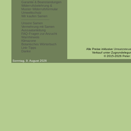
Garantie & Beanstandungen
Widerrufsbelehrung &
Muster-Widerrufsformular
Umweltschutz
Wir kaufen Samen
------------------------
Unsere Samen
Vermehrung mit Samen
Aussaatanleitung
FAQ-Fragen zur Anzucht
Warnhinweis
Klimazone
Botanisches Wörterbuch
Link-Tipps
Alle Preise inklusive
Umsatzsteue
Danke
Verkauf unter Zugrundelegu
© 2015-2026 Peter
Sonntag, 9. August 2026