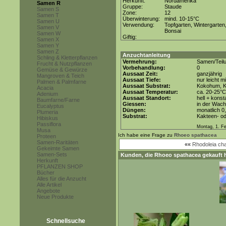
Herkunft:
Nordamerika
Samen R
Gruppe:
Staude
Samen S
Zone:
12
Samen T
Überwinterung:
mind. 10-15°C
Samen U
Verwendung:
Topfgarten, Wintergarten
Samen V
Bonsai
Samen W
Giftig:
Samen X
Samen Y
Samen Z
Anzuchtanleitung
Schling & Kletterpflanzen
Vermehrung:
Samen/Teil
Frucht & Nutzpflanzen
Vorbehandlung:
0
Gemüse & Gewürze
Aussaat Zeit:
ganzjährig
Mangroven & Teich
Aussaat Tiefe:
nur leicht 
Palmen & Palmfarne
Aussaat Substrat:
Kokohum, Ka
Acacia
Aussaat Temperatur:
ca. 20-25°C
Adenium
Aussaat Standort:
hell + konst
Baumfarne/Farne
Giessen:
in der Wac
Eucalyptus
Düngen:
monatlich 0
Plumeria
Substrat:
Kakteen- od
Hibiskus
Passiflora
Montag, 1. F
Musa
Ich habe eine Frage zu
Rhoeo spathacea
Proteen
Samen-Raritäten
««
Rhodoleia cha
Gekeimte Samen
Samen-Sets
Kunden, die
Rhoeo spathacea
gekauft 
Herkunft
PFLANZEN SHOP
Bücher
Alles für die Anzucht
Alle Artikel
Angebote
Neue Produkte
Schnellsuche