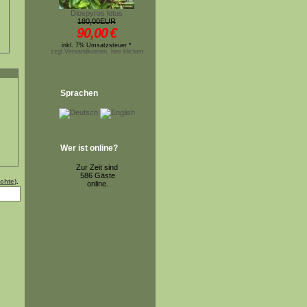
Diospyros lotus
180,00EUR
90,00
€
inkl. 7% Umsatzsteuer *
zzgl.Versandkosten, hier klicken
Sprachen
Wer ist online?
Zur Zeit sind
586 Gäste
chte)
.
online.