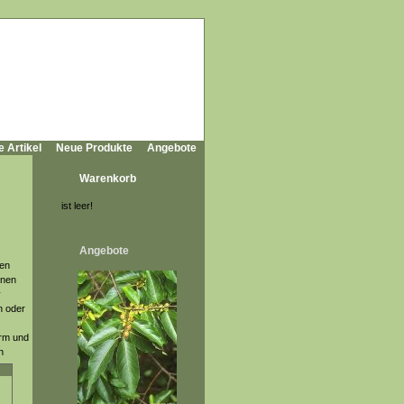
e Artikel
Neue Produkte
Angebote
Warenkorb
ist leer!
Angebote
nen
ünen
v
n oder
orm und
n