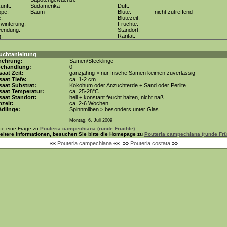
unft:
Südamerika
Duft:
ppe:
Baum
Blüte:
nicht zutreffend
e:
Blütezeit:
winterung:
Früchte:
wendung:
Standort:
g:
Rarität:
uchtanleitung
mehrung:
Samen/Stecklinge
behandlung:
0
aat Zeit:
ganzjährig > nur frische Samen keimen zuverlässig
aat Tiefe:
ca. 1-2 cm
aat Substrat:
Kokohum oder Anzuchterde + Sand oder Perlite
saat Temperatur:
ca. 25-28°C
aat Standort:
hell + konstant feucht halten, nicht naß
zeit:
ca. 2-6 Wochen
dlinge:
Spinnmilben > besonders unter Glas
Montag, 6. Juli 2009
be eine Frage zu
Pouteria campechiana (runde Früchte)
eitere Informationen, besuchen Sie bitte die Homepage zu
Pouteria campechiana (runde Frü
««
Pouteria campechiana
««
»»
Pouteria costata
»»