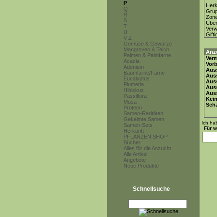
P
Herk
Q
Gru
R
Zon
S
Über
T
Ver
U
Gifti
V-Z
Gemüse & Gewürze
Mangroven & Teich
Anz
Palmen & Palmfarne
Ver
Acacia
Vor
Adenium
Auss
Baumfarne/Farne
Auss
Eucalyptus
Auss
Plumeria
Aus
Hibiskus
Auss
Passiflora
Keim
Musa
Schä
Proteen
Samen-Raritäten
Gekeimte Samen
Ich ha
Samen-Sets
Für w
Herkunft
PFLANZEN SHOP
Bücher
Alles für die Anzucht
Alle Artikel
Angebote
Neue Produkte
Schnellsuche