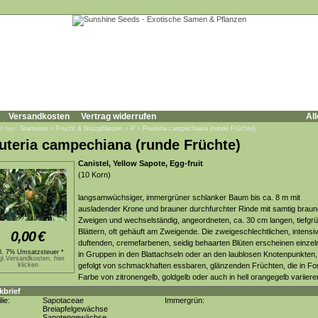
Versandkosten
Vertrag widerrufen
All
d hier:
Startseite
»
Frucht & Nutzpflanzen
»
P
»
Pouteria campechiana (runde Früchte)
uteria campechiana (runde Früchte)
Canistel, Yellow Sapote, Egg-fruit
(10 Korn)
langsamwüchsiger, immergrüner schlanker Baum bis ca. 8 m mit
ausladender Krone und brauner durchfurchter Rinde mit samtig brau
Zweigen und wechselständig, angeordneten, ca. 30 cm langen, tiefgr
Blättern, oft gehäuft am Zweigende. Die zweigeschlechtlichen, intensi
0,00
€
duftenden, cremefarbenen, seidig behaarten Blüten erscheinen einzel
kl. 7% Umsatzsteuer *
in Gruppen in den Blattachseln oder an den laublosen Knotenpunkten,
gl.Versandkosten, hier
klicken
gefolgt von schmackhaften essbaren, glänzenden Früchten, die in F
Farbe von zitronengelb, goldgelb oder auch in hell orangegelb variiere
kbrief
lie:
Sapotaceae
Immergrün:
Breiapfelgewächse
Sapotengewächse