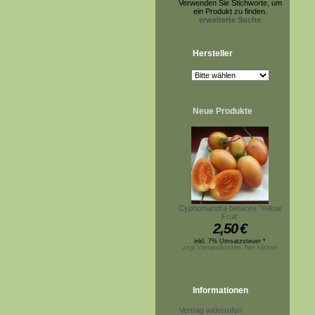
Verwenden Sie Stichworte, um
ein Produkt zu finden.
erweiterte Suche
Hersteller
Neue Produkte
Cyphomandra betacea 'Yellow
Fruit'
2,50
€
inkl. 7% Umsatzsteuer *
zzgl.Versandkosten, hier klicken
Informationen
Vertrag widerrufen