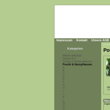
Impressum
Kontakt
Unsere AGB
Sie sin
Kategorien
Po
Wieder lieferbar!
Samen A-Z
Schling & Kletterpflanzen
Frucht & Nutzpflanzen
A
B
C
D
E
F
G
in
H
zz
I
J
K
L
Stec
M
Fami
N
O