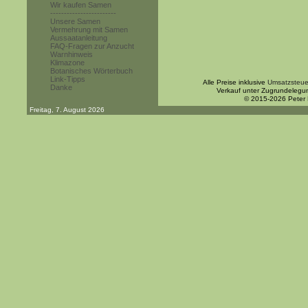
Wir kaufen Samen
------------------------
Unsere Samen
Vermehrung mit Samen
Aussaatanleitung
FAQ-Fragen zur Anzucht
Warnhinweis
Klimazone
Botanisches Wörterbuch
Link-Tipps
Alle Preise inklusive
Umsatzsteue
Danke
Verkauf unter Zugrundelegu
© 2015-2026 Peter
Freitag, 7. August 2026