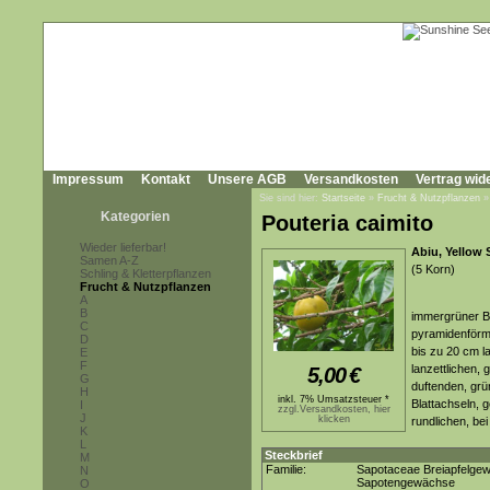
Impressum
Kontakt
Unsere AGB
Versandkosten
Vertrag wid
Sie sind hier:
Startseite
»
Frucht & Nutzpflanzen
Kategorien
Pouteria caimito
Wieder lieferbar!
Abiu, Yellow 
Samen A-Z
(5 Korn)
Schling & Kletterpflanzen
Frucht & Nutzpflanzen
A
B
immergrüner Ba
C
pyramidenförm
D
bis zu 20 cm la
E
F
lanzettlichen, 
5,00
€
G
duftenden, grü
H
inkl. 7% Umsatzsteuer *
Blattachseln, g
I
zzgl.Versandkosten, hier
J
klicken
rundlichen, b
K
L
Steckbrief
M
Familie:
Sapotaceae Breiapfelge
N
Sapotengewächse
O