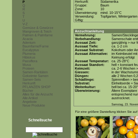
Herkunft:
Südamerika
P
Gruppe:
Baum
Q
Zone:
10
R
Überwinterung:
mind. 10-15°C
S
Verwendung:
Topfgarten, Wintergarten
T
Giftig:
U
V-Z
Gemüse & Gewürze
Anzuchtanleitung
Mangroven & Teich
Palmen & Palmfarne
Vermehrung:
Samen/Steckling
Acacia
Vorbehandlung:
Samenschale entf
Adenium
Aussaat Zeit:
ganzjährig > nur
Baumfarne/Farne
Aussaat Tiefe:
ca. 1-2 cm
Eucalyptus
Aussaat Substrat:
Kokohum oder Anz
Plumeria
Aussaat Alternative:
im Keimbeutel mi
Hibiskus
Keimung erfolgt
Passiflora
Aussaat Temperatur:
ca. 25-28°C
Musa
Aussaat Standort:
hell + konstant fe
Proteen
Keimzeit:
ca. 2-6 Wochen >
Samen-Raritäten
Giessen:
in der Wachstums
Gekeimte Samen
Düngen:
alle 2 Wochen 0,
Samen-Sets
Schädlinge:
Spinnmilben > be
Herkunft
Substrat:
Einheitserde + Sa
PFLANZEN SHOP
Weiterkultur:
hell bei ca. 15-20
Bücher
Überwinterung:
Ältere Exemplare
Alles für die Anzucht
entsprechend nur 
Alle Artikel
austrocknet.
Angebote
Samstag, 23. Nove
Neue Produkte
Für eine größere Darstellung klicken Sie auf 
Schnellsuche