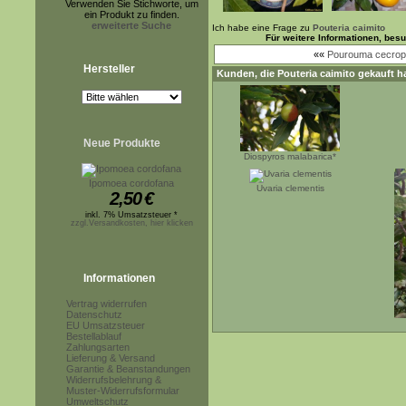
Verwenden Sie Stichworte, um
ein Produkt zu finden.
erweiterte Suche
Ich habe eine Frage zu
Pouteria caimito
Für weitere Informationen, bes
««
Pourouma cecropii
Hersteller
Kunden, die
Pouteria caimito
gekauft h
Neue Produkte
Diospyros malabarica*
Ipomoea cordofana
Uvaria clementis
2,50
€
inkl. 7% Umsatzsteuer *
zzgl.Versandkosten, hier klicken
Informationen
Vertrag widerrufen
Datenschutz
EU Umsatzsteuer
Bestellablauf
Zahlungsarten
Lieferung & Versand
Garantie & Beanstandungen
Widerrufsbelehrung &
Muster-Widerrufsformular
Umweltschutz