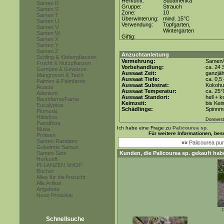
Herkunft:
Südamerika
Samen R
Gruppe:
Strauch
Samen S
Zone:
10
Samen T
Überwinterung:
mind. 15°C
Samen U
Verwendung:
Topfgarten,
Samen V
Wintergarten
Samen W
Giftig:
Samen X
Samen Y
Samen Z
Anzuchtanleitung
Schling & Kletterpflanzen
Vermehrung:
Samen/
Frucht & Nutzpflanzen
Vorbehandlung:
ca. 24 
Gemüse & Gewürze
Aussaat Zeit:
ganzjäh
Mangroven & Teich
Aussaat Tiefe:
ca. 0,5
Palmen & Palmfarne
Aussaat Substrat:
Kokohum
Acacia
Aussaat Temperatur:
ca. 25
Adenium
Aussaat Standort:
hell + 
Baumfarne/Farne
Keimzeit:
bis Kei
Eucalyptus
Schädlinge:
Spinnmi
Plumeria
Hibiskus
Donners
Passiflora
Ich habe eine Frage zu
Palicourea sp.
Musa
Für weitere Informationen, be
Proteen
Samen-Raritäten
««
Palicourea pu
Gekeimte Samen
Samen-Sets
Kunden, die
Palicourea sp.
gekauft hab
Herkunft
PFLANZEN SHOP
Bücher
Alles für die Anzucht
Alle Artikel
Angebote
Neue Produkte
Schnellsuche