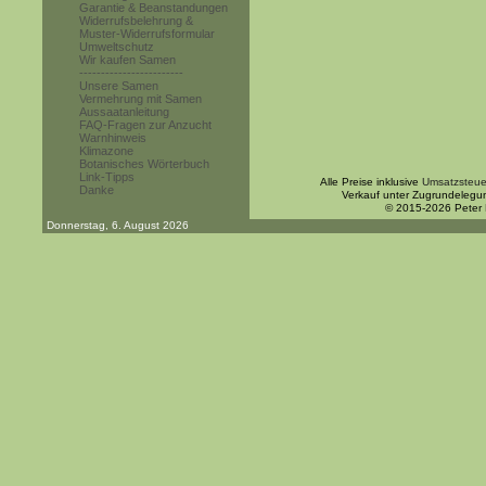
Garantie & Beanstandungen
Widerrufsbelehrung &
Muster-Widerrufsformular
Umweltschutz
Wir kaufen Samen
------------------------
Unsere Samen
Vermehrung mit Samen
Aussaatanleitung
FAQ-Fragen zur Anzucht
Warnhinweis
Klimazone
Botanisches Wörterbuch
Link-Tipps
Alle Preise inklusive
Umsatzsteue
Danke
Verkauf unter Zugrundelegu
© 2015-2026 Peter
Donnerstag, 6. August 2026