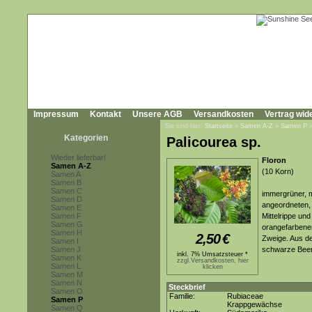
Impressum
Kontakt
Unsere AGB
Versandkosten
Vertrag wid
Sie sind hier:
Startseite
»
Samen A-Z
»
Samen P
Kategorien
Palicourea sp.
Wieder lieferbar!
Floron
Samen A-Z
(10 Korn)
Samen A
Samen B
Samen C
immergrüner, 
Samen D
angeordneten, g
Samen E
Samen F
Mittelrippe und
Samen G
orangefarbene
Samen H
2,50
€
Zweige. Aus de
Samen I
Samen J
schwarze Bee
inkl. 7% Umsatzsteuer *
Samen K
zzgl.Versandkosten, hier
Samen L
klicken
Samen M
Samen N
Steckbrief
Samen O
Familie:
Rubiaceae
Samen P
Krappgewächse
Samen Q