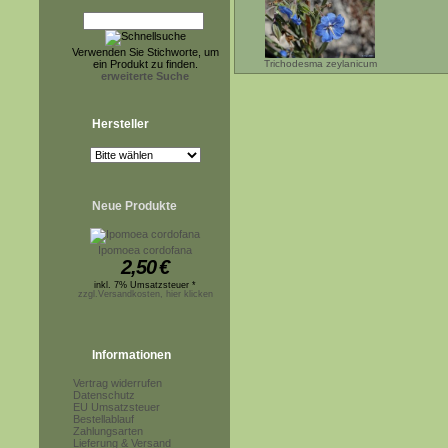
Verwenden Sie Stichworte, um
ein Produkt zu finden.
Trichodesma zeylanicum
erweiterte Suche
Hersteller
Neue Produkte
Ipomoea cordofana
2,50
€
inkl. 7% Umsatzsteuer *
zzgl.Versandkosten, hier klicken
Informationen
Vertrag widerrufen
Datenschutz
EU Umsatzsteuer
Bestellablauf
Zahlungsarten
Lieferung & Versand