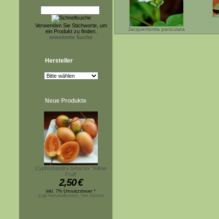
Verwenden Sie Stichworte, um
Jacquemontia paniculata
ein Produkt zu finden.
erweiterte Suche
Hersteller
Neue Produkte
Cyphomandra betacea 'Yellow
Fruit'
2,50
€
inkl. 7% Umsatzsteuer *
zzgl.Versandkosten, hier klicken