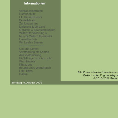
Informationen
Vertrag widerrufen
Datenschutz
EU Umsatzsteuer
Bestellablauf
Zahlungsarten
Lieferung & Versand
Garantie & Beanstandungen
Widerrufsbelehrung &
Muster-Widerrufsformular
Umweltschutz
Wir kaufen Samen
------------------------
Unsere Samen
Vermehrung mit Samen
Aussaatanleitung
FAQ-Fragen zur Anzucht
Warnhinweis
Klimazone
Botanisches Wörterbuch
Link-Tipps
Alle Preise inklusive
Umsatzsteue
Danke
Verkauf unter Zugrundelegu
© 2015-2026 Peter
Sonntag, 9. August 2026