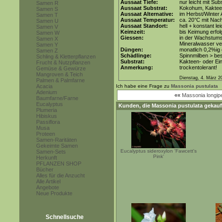
Aussaat Tiefe:
nur leicht mit Su
Samen R
Aussaat Substrat:
Kokohum, Kakteen
Samen S
Aussaat Alternative:
im Herbst/Winter
Samen T
Aussaat Temperatur:
ca. 20°C mit Nac
Samen U
Aussaat Standort:
hell + konstant le
Samen V
Keimzeit:
bis Keimung erfol
Samen W
Giessen:
in der Wachstums
Samen X
Mineralwasser v
Samen Y
Düngen:
monatlich 0,2%ig
Samen Z
Schädlinge:
Spinnmilben > be
Schling & Kletterpflanzen
Substrat:
Kakteen- oder Ein
Frucht & Nutzpflanzen
Anmerkung:
trockentolerant!
Gemüse & Gewürze
Mangroven & Teich
Dienstag, 4. März 2
Palmen & Palmfarne
Acacia
Ich habe eine Frage zu
Massonia pustulata
Adenium
««
Massonia longip
Baumfarne/Farne
Eucalyptus
Kunden, die
Massonia pustulata
gekauf
Plumeria
Hibiskus
Passiflora
Musa
Proteen
Samen-Raritäten
Gekeimte Samen
Eucalyptus sideroxylon 'Fawcett's
Samen-Sets
Pink'
Herkunft
PFLANZEN SHOP
Bücher
Alles für die Anzucht
Alle Artikel
Angebote
Neue Produkte
Schnellsuche