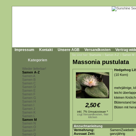
Impressum
Kontakt
Unsere AGB
Versandkosten
Vertrag wid
Sie sind hier:
Startseite
»
Samen A-Z
»
Samen M
Kategorien
Massonia pustulata
Wieder lieferbar!
Hedgehog Lil
Samen A-Z
(10 Korn)
Samen A
Samen B
Samen C
Samen D
mehrjährige, k
Samen E
leicht überlapp
Samen F
kleinen Knötch
Samen G
Samen H
Blütenstand b
2,50
€
Samen I
Blüten mit her
Samen J
inkl. 7% Umsatzsteuer *
Samen K
zzgl.Versandkosten, hier
Samen L
klicken
Samen M
Samen N
Anzuchtanleitung
Samen O
Vermehrung:
Samen/Zwiebeln
Samen P
Aussaat Zeit:
ganzjährig
Samen Q