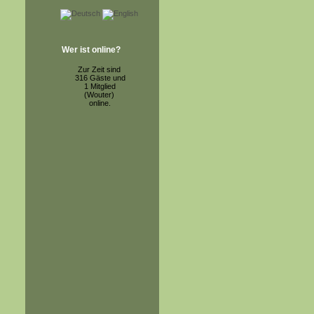
Wer ist online?
Zur Zeit sind
316 Gäste und
1 Mitglied
(Wouter)
online.