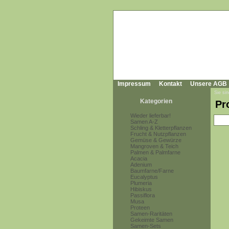
Impressum
Kontakt
Unsere AGB
Sie sin
Kategorien
Pr
Wieder lieferbar!
Samen A-Z
Schling & Kletterpflanzen
Frucht & Nutzpflanzen
Gemüse & Gewürze
Mangroven & Teich
Palmen & Palmfarne
Acacia
Adenium
Baumfarne/Farne
Eucalyptus
Plumeria
Hibiskus
Passiflora
Musa
Proteen
Samen-Raritäten
Gekeimte Samen
Samen-Sets