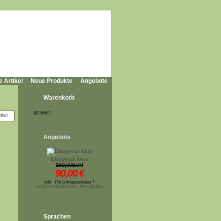
e Artikel
Neue Produkte
Angebote
Warenkorb
ist leer!
Angebote
Diospyros lotus
180,00EUR
90,00
€
inkl. 7% Umsatzsteuer *
zzgl.Versandkosten, hier klicken
Sprachen