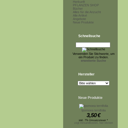
Herkunft
PFLANZEN SHOP
Bücher
Alles für die Anzucht
Alle Artikel
Angebote
Neue Produkte
Schnellsuche
Verwenden Sie Stichworte, um
ein Produkt zu finden.
erweiterte Suche
Hersteller
Neue Produkte
Ipomoea ternifolia
3,50
€
inkl. 7% Umsatzsteuer *
zzgl.Versandkosten, hier klicken