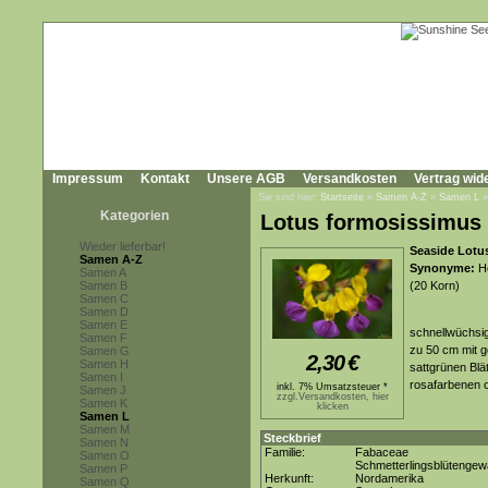
Impressum
Kontakt
Unsere AGB
Versandkosten
Vertrag wid
Sie sind hier:
Startseite
»
Samen A-Z
»
Samen L
Kategorien
Lotus formosissimus
Wieder lieferbar!
Seaside Lotu
Samen A-Z
Synonyme:
Ho
Samen A
Samen B
(20 Korn)
Samen C
Samen D
Samen E
schnellwüchsig
Samen F
zu 50 cm mit g
Samen G
2,30
€
Samen H
sattgrünen Blät
Samen I
rosafarbenen 
inkl. 7% Umsatzsteuer *
Samen J
zzgl.Versandkosten, hier
Samen K
klicken
Samen L
Samen M
Steckbrief
Samen N
Familie:
Fabaceae
Samen O
Schmetterlingsblütenge
Samen P
Herkunft:
Nordamerika
Samen Q