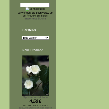
Verwenden Sie Stichworte, um
ein Produkt zu finden.
erweiterte Suche
Hersteller
Neue Produkte
Operculina riedeliana
4,50
€
inkl. 7% Umsatzsteuer *
zzgl.Versandkosten, hier klicken