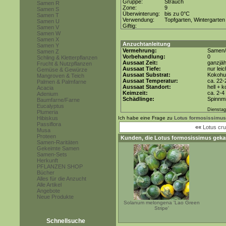
Gruppe:
Strauch
Samen R
Zone:
9
Samen S
Überwinterung:
bis zu 0°C
Samen T
Verwendung:
Topfgarten, Wintergarten
Samen U
Giftig:
Samen V
Samen W
Samen X
Anzuchtanleitung
Samen Y
Vermehrung:
Samen/T
Samen Z
Vorbehandlung:
0
Schling & Kletterpflanzen
Aussaat Zeit:
ganzjäh
Frucht & Nutzpflanzen
Aussaat Tiefe:
nur lei
Gemüse & Gewürze
Aussaat Substrat:
Kokohum
Mangroven & Teich
Aussaat Temperatur:
ca. 22-
Palmen & Palmfarne
Aussaat Standort:
hell + 
Acacia
Keimzeit:
ca. 2-
Adenium
Schädlinge:
Spinnmi
Baumfarne/Farne
Eucalyptus
Dienstag,
Plumeria
Hibiskus
Ich habe eine Frage zu
Lotus formosissimus
Passiflora
««
Lotus cr
Musa
Proteen
Kunden, die
Lotus formosissimus
gekau
Samen-Raritäten
Gekeimte Samen
Samen-Sets
Herkunft
PFLANZEN SHOP
Bücher
Alles für die Anzucht
Alle Artikel
Angebote
Neue Produkte
Solanum melongena 'Lao Green
Stripe'
Schnellsuche