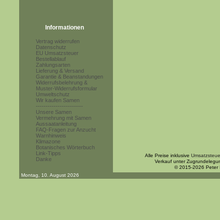
Informationen
Vertrag widerrufen
Datenschutz
EU Umsatzsteuer
Bestellablauf
Zahlungsarten
Lieferung & Versand
Garantie & Beanstandungen
Widerrufsbelehrung &
Muster-Widerrufsformular
Umweltschutz
Wir kaufen Samen
------------------------
Unsere Samen
Vermehrung mit Samen
Aussaatanleitung
FAQ-Fragen zur Anzucht
Warnhinweis
Klimazone
Botanisches Wörterbuch
Link-Tipps
Alle Preise inklusive
Umsatzsteue
Danke
Verkauf unter Zugrundelegu
© 2015-2026 Peter
Montag, 10. August 2026