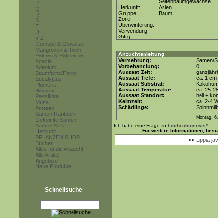
Seifenbaumgewächse
P
Herkunft:
Asien
Q
Gruppe:
Baum
R
Zone:
S
Überwinterung:
T
Verwendung:
U
Giftig:
V-Z
Gemüse & Gewürze
Mangroven & Teich
Anzuchtanleitung
Palmen & Palmfarne
Vermehrung:
Samen/St
Acacia
Vorbehandlung:
0
Adenium
Aussaat Zeit:
ganzjähr
Baumfarne/Farne
Aussaat Tiefe:
ca. 1 cm
Eucalyptus
Aussaat Substrat:
Kokohum 
Plumeria
Aussaat Temperatur:
ca. 25-2
Hibiskus
Aussaat Standort:
hell + ko
Passiflora
Keimzeit:
ca. 2-4 
Musa
Schädlinge:
Spinnmil
Proteen
Samen-Raritäten
Montag, 6.
Gekeimte Samen
Samen-Sets
Ich habe eine Frage zu
Litchi chinensis*
Für weitere Informationen, bes
Herkunft
PFLANZEN SHOP
««
Lippia ja
Bücher
Alles für die Anzucht
Alle Artikel
Angebote
Neue Produkte
Schnellsuche