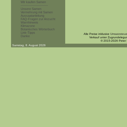
Wir kaufen Samen
------------------------
Unsere Samen
Vermehrung mit Samen
Aussaatanleitung
FAQ-Fragen zur Anzucht
Warnhinweis
Klimazone
Botanisches Wörterbuch
Link-Tipps
Alle Preise inklusive
Umsatzsteue
Danke
Verkauf unter Zugrundelegu
© 2015-2026 Peter
Samstag, 8. August 2026