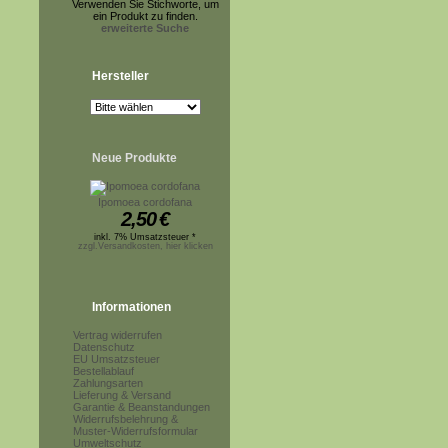
Verwenden Sie Stichworte, um
ein Produkt zu finden.
erweiterte Suche
Hersteller
Neue Produkte
Ipomoea cordofana
2,50
€
inkl. 7% Umsatzsteuer *
zzgl.Versandkosten, hier klicken
Informationen
Vertrag widerrufen
Datenschutz
EU Umsatzsteuer
Bestellablauf
Zahlungsarten
Lieferung & Versand
Garantie & Beanstandungen
Widerrufsbelehrung &
Muster-Widerrufsformular
Umweltschutz