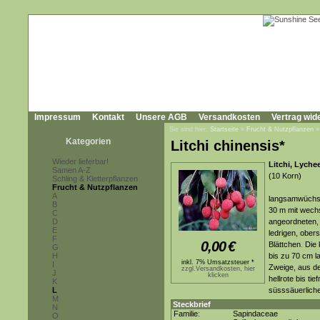
Impressum
Kontakt
Unsere AGB
Versandkosten
Vertrag wid
Sie sind hier:
Startseite
»
Frucht & Nutzpflanzen
Kategorien
Litchi chinensis*
Wieder lieferbar!
Litchi, Lyche
Samen A-Z
(10 Korn)
Schling & Kletterpflanzen
Frucht & Nutzpflanzen
A
langsamwüchsig
B
30 m mit wechs
C
D
angeordneten, b
E
ledrigen, obers
F
0,00
€
Blättchen. Die
G
H
bis zu 70 cm 
inkl. 7% Umsatzsteuer *
I
Zweige, aus de
zzgl.Versandkosten, hier
J
klicken
hellrote bis ti
K
L
süsssäuerlic
M
Steckbrief
N
Familie:
Sapindaceae
O