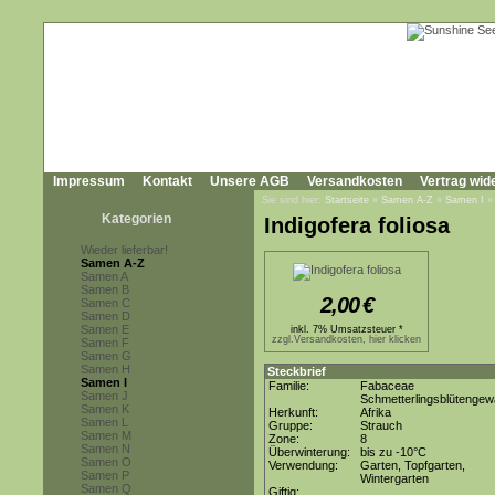
Impressum
Kontakt
Unsere AGB
Versandkosten
Vertrag wid
Sie sind hier:
Startseite
»
Samen A-Z
»
Samen I
Kategorien
Indigofera foliosa
Wieder lieferbar!
Samen A-Z
Samen A
Samen B
2,00
€
Samen C
Samen D
Samen E
inkl. 7% Umsatzsteuer *
zzgl.Versandkosten, hier klicken
Samen F
Samen G
Samen H
Steckbrief
Samen I
Familie:
Fabaceae
Samen J
Schmetterlingsblütenge
Samen K
Herkunft:
Afrika
Samen L
Gruppe:
Strauch
Samen M
Zone:
8
Samen N
Überwinterung:
bis zu -10°C
Samen O
Verwendung:
Garten, Topfgarten,
Samen P
Wintergarten
Samen Q
Giftig: