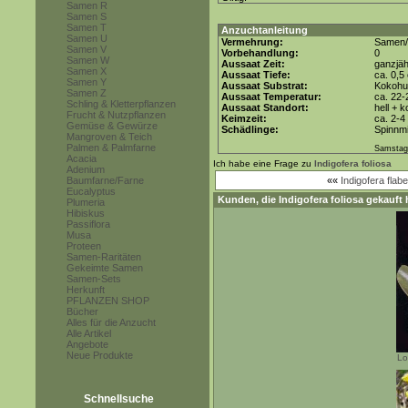
Samen R
Samen S
Samen T
Anzuchtanleitung
Samen U
Vermehrung:
Samen/
Samen V
Vorbehandlung:
0
Samen W
Aussaat Zeit:
ganzjäh
Samen X
Aussaat Tiefe:
ca. 0,5
Samen Y
Aussaat Substrat:
Kokohum
Samen Z
Aussaat Temperatur:
ca. 22-
Schling & Kletterpflanzen
Aussaat Standort:
hell + 
Frucht & Nutzpflanzen
Keimzeit:
ca. 2-
Gemüse & Gewürze
Schädlinge:
Spinnmi
Mangroven & Teich
Palmen & Palmfarne
Samstag,
Acacia
Ich habe eine Frage zu
Indigofera foliosa
Adenium
Baumfarne/Farne
««
Indigofera flabe
Eucalyptus
Kunden, die
Indigofera foliosa
gekauft 
Plumeria
Hibiskus
Passiflora
Musa
Proteen
Samen-Raritäten
Gekeimte Samen
Samen-Sets
Herkunft
PFLANZEN SHOP
Bücher
Alles für die Anzucht
Alle Artikel
Angebote
Neue Produkte
Lo
Schnellsuche