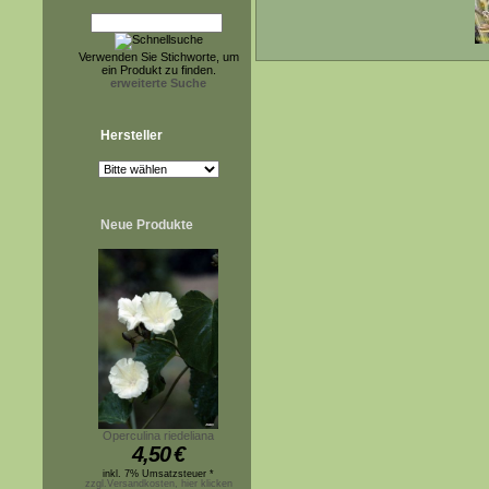
Verwenden Sie Stichworte, um
ein Produkt zu finden.
erweiterte Suche
Hersteller
Neue Produkte
Operculina riedeliana
4,50
€
inkl. 7% Umsatzsteuer *
zzgl.Versandkosten, hier klicken