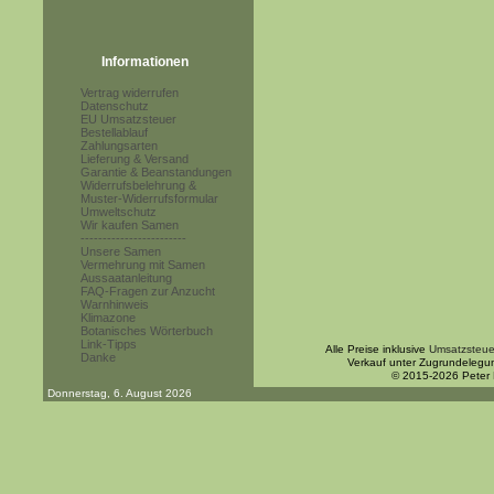
Informationen
Vertrag widerrufen
Datenschutz
EU Umsatzsteuer
Bestellablauf
Zahlungsarten
Lieferung & Versand
Garantie & Beanstandungen
Widerrufsbelehrung &
Muster-Widerrufsformular
Umweltschutz
Wir kaufen Samen
------------------------
Unsere Samen
Vermehrung mit Samen
Aussaatanleitung
FAQ-Fragen zur Anzucht
Warnhinweis
Klimazone
Botanisches Wörterbuch
Link-Tipps
Alle Preise inklusive
Umsatzsteue
Danke
Verkauf unter Zugrundelegu
© 2015-2026 Peter
Donnerstag, 6. August 2026