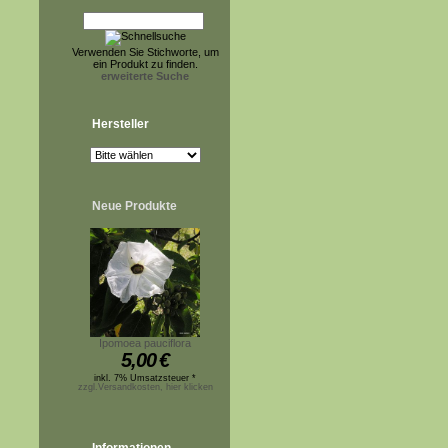
Verwenden Sie Stichworte, um
ein Produkt zu finden.
erweiterte Suche
Hersteller
Neue Produkte
Ipomoea pauciflora
5,00
€
inkl. 7% Umsatzsteuer *
zzgl.Versandkosten, hier klicken