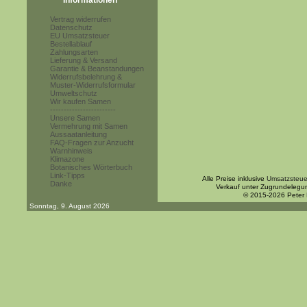
Informationen
Vertrag widerrufen
Datenschutz
EU Umsatzsteuer
Bestellablauf
Zahlungsarten
Lieferung & Versand
Garantie & Beanstandungen
Widerrufsbelehrung &
Muster-Widerrufsformular
Umweltschutz
Wir kaufen Samen
------------------------
Unsere Samen
Vermehrung mit Samen
Aussaatanleitung
FAQ-Fragen zur Anzucht
Warnhinweis
Klimazone
Botanisches Wörterbuch
Link-Tipps
Alle Preise inklusive
Umsatzsteue
Danke
Verkauf unter Zugrundelegu
© 2015-2026 Peter
Sonntag, 9. August 2026