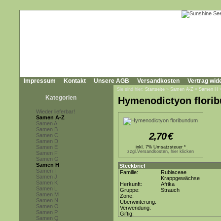
Impressum
Kontakt
Unsere AGB
Versandkosten
Vertrag wid
Sie sind hier:
Startseite
»
Samen A-Z
»
Samen H
Kategorien
Hymenodictyon flori
Wieder lieferbar!
Samen A-Z
Samen A
Samen B
2,70
€
Samen C
Samen D
Samen E
inkl. 7% Umsatzsteuer *
zzgl.Versandkosten, hier klicken
Samen F
Samen G
Samen H
Steckbrief
Samen I
Familie:
Rubiaceae
Samen J
Krappgewächse
Samen K
Herkunft:
Afrika
Samen L
Gruppe:
Strauch
Samen M
Zone:
Samen N
Überwinterung:
Samen O
Verwendung:
Samen P
Giftig:
Samen Q