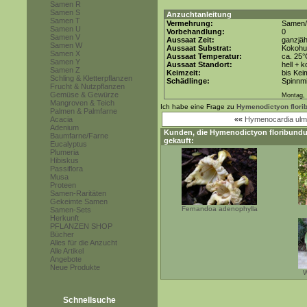
Samen R
Samen S
Anzuchtanleitung
Samen T
Vermehrung:
Samen/
Samen U
Vorbehandlung:
0
Samen V
Aussaat Zeit:
ganzjäh
Samen W
Aussaat Substrat:
Kokohum
Samen X
Aussaat Temperatur:
ca. 25
Samen Y
Aussaat Standort:
hell + 
Samen Z
Keimzeit:
bis Kei
Schling & Kletterpflanzen
Schädlinge:
Spinnmi
Frucht & Nutzpflanzen
Gemüse & Gewürze
Montag, 
Mangroven & Teich
Ich habe eine Frage zu
Hymenodictyon flor
Palmen & Palmfarne
Acacia
««
Hymenocardia ulm
Adenium
Kunden, die
Hymenodictyon floribund
Baumfarne/Farne
gekauft:
Eucalyptus
Plumeria
Hibiskus
Passiflora
Musa
Proteen
Samen-Raritäten
Gekeimte Samen
Fernandoa adenophylla
Samen-Sets
Herkunft
PFLANZEN SHOP
Bücher
Alles für die Anzucht
Alle Artikel
Angebote
Neue Produkte
W
Schnellsuche