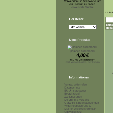
Verwenden Sie Stichworte, um
ein Produkt zu finden.
erweiterte Suche
Ich ha
Hersteller
Kund
geka
Neue Produkte
Ipomoea hildebrandtii
4,00
€
inkl. 7% Umsatzsteuer *
zzgl.Versandkosten, hier klicken
Informationen
Vertrag widerrufen
Datenschutz
EU Umsatzsteuer
Bestellablauf
Zahlungsarten
Lieferung & Versand
Garantie & Beanstandungen
Widerrufsbelehrung &
Muster-Widerrufsformular
Umweltschutz