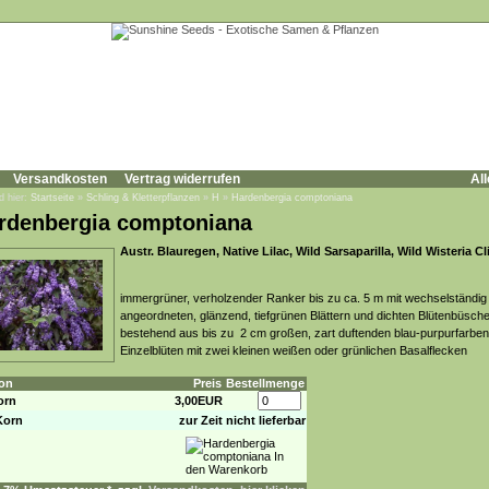
Versandkosten
Vertrag widerrufen
All
d hier:
Startseite
»
Schling & Kletterpflanzen
»
H
»
Hardenbergia comptoniana
rdenbergia comptoniana
Austr. Blauregen, Native Lilac, Wild Sarsaparilla, Wild Wisteria C
immergrüner, verholzender Ranker bis zu ca. 5 m mit wechselständig
angeordneten, glänzend, tiefgrünen Blättern und dichten Blütenbüsche
bestehend aus bis zu 2 cm großen, zart duftenden blau-purpurfarbe
Einzelblüten mit zwei kleinen weißen oder grünlichen Basalflecken
on
Preis
Bestellmenge
orn
3,00EUR
Korn
zur Zeit nicht lieferbar