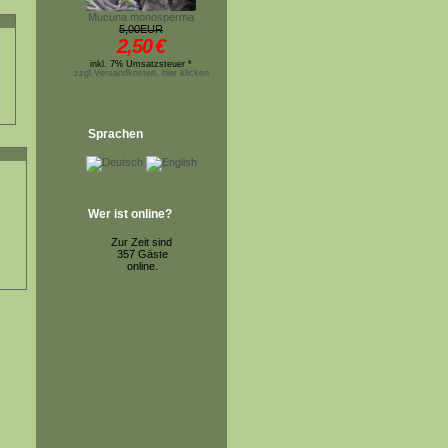
Mucuna monosperma
5,00EUR
2,50
€
inkl. 7% Umsatzsteuer *
zzgl.Versandkosten, hier klicken
Sprachen
Wer ist online?
Zur Zeit sind
357 Gäste
online.