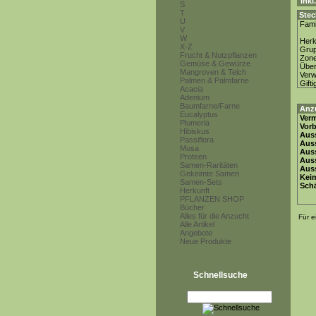
inkl
S
T
Stec
U
Fami
V
W
Herk
X-Z
Gru
Frucht & Nutzpflanzen
Zon
Gemüse & Gewürze
Über
Mangroven & Teich
Ver
Palmen & Palmfarne
Gifti
Acacia
Adenium
Baumfarne/Farne
Anz
Eucalyptus
Ver
Plumeria
Vor
Hibiskus
Auss
Passiflora
Auss
Musa
Auss
Proteen
Aus
Samen-Raritäten
Auss
Gekeimte Samen
Keim
Samen-Sets
Schä
Herkunft
PFLANZEN SHOP
Bücher
Alles für die Anzucht
Für e
Alle Artikel
Angebote
Neue Produkte
Schnellsuche