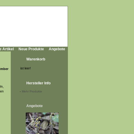
e Artikel
Neue Produkte
Angebote
Warenkorb
ist leer!
limber
Hersteller Info
ln,
nen
-
Mehr Produkte
Angebote