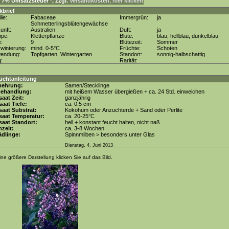
. 7% Umsatzsteuer *, zzgl.
Versandkosten, hier klicken
kbrief
lie:
Fabaceae
Immergrün:
ja
Schmetterlingsblütengewächse
unft:
Australien
Duft:
ja
ppe:
Kletterpflanze
Blüte:
blau, hellblau, dunkelblau
e:
9
Blütezeit:
Sommer
winterung:
mind. 0-5°C
Früchte:
Schoten
wendung:
Topfgarten, Wintergarten
Standort:
sonnig-halbschattig
g:
Rarität:
uchtanleitung
mehrung:
Samen/Stecklinge
behandlung:
mit heißem Wasser übergießen + ca. 24 Std. einweichen
aat Zeit:
ganzjährig
aat Tiefe:
ca. 0,5 cm
aat Substrat:
Kokohum oder Anzuchterde + Sand oder Perlite
saat Temperatur:
ca. 20-25°C
aat Standort:
hell + konstant feucht halten, nicht naß
zeit:
ca. 3-8 Wochen
dlinge:
Spinnmilben > besonders unter Glas
Dienstag, 4. Juni 2013
ine größere Darstellung klicken Sie auf das Bild.