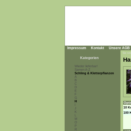
Impressum
Kontakt
Unsere AGB
Sie sin
Kategorien
Ha
Wieder lieferbar!
Samen A-Z
Schling & Kletterpflanzen
A
B
C
D
E
F
G
H
Opti
I
10 K
J
K
100 
L
M
O
P
R