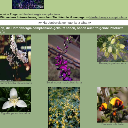
be eine Frage zu
Hardenbergia comptoniana
Für weitere Informationen, besuchen Sie bitte die Homepage zu
Hardenbergia comptoniana
.
»»
Hardenbergia comptoniana alba
»»
en, die
Hardenbergia comptoniana
gekauft haben, haben auch folgende Produkte
uft:
Prosopis pubescens
Swainsona maccullochiana
Carmichaelia stevensonii
Tigridia pavonina alba
Daviesia ulicifolia