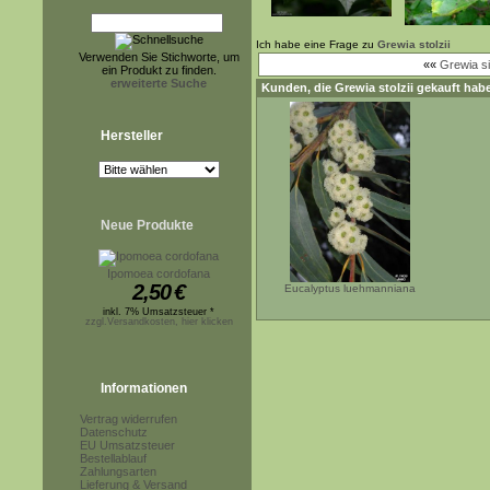
Ich habe eine Frage zu
Grewia stolzii
Verwenden Sie Stichworte, um
««
Grewia si
ein Produkt zu finden.
erweiterte Suche
Kunden, die
Grewia stolzii
gekauft habe
Hersteller
Neue Produkte
Ipomoea cordofana
2,50
€
Eucalyptus luehmanniana
inkl. 7% Umsatzsteuer *
zzgl.Versandkosten, hier klicken
Informationen
Vertrag widerrufen
Datenschutz
EU Umsatzsteuer
Bestellablauf
Zahlungsarten
Lieferung & Versand