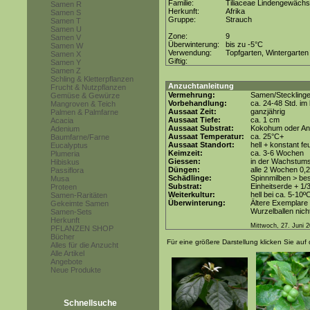
Familie:
Tiliaceae Lindengewäch
Samen R
Herkunft:
Afrika
Samen S
Gruppe:
Strauch
Samen T
Samen U
Zone:
9
Samen V
Überwinterung:
bis zu -5°C
Samen W
Verwendung:
Topfgarten, Wintergarten
Samen X
Giftig:
Samen Y
Samen Z
Schling & Kletterpflanzen
Anzuchtanleitung
Frucht & Nutzpflanzen
Vermehrung:
Samen/Steckling
Gemüse & Gewürze
Vorbehandlung:
ca. 24-48 Std. i
Mangroven & Teich
Aussaat Zeit:
ganzjährig
Palmen & Palmfarne
Aussaat Tiefe:
ca. 1 cm
Acacia
Aussaat Substrat:
Kokohum oder Anz
Adenium
Aussaat Temperatur:
ca. 25°C+
Baumfarne/Farne
Aussaat Standort:
hell + konstant fe
Eucalyptus
Keimzeit:
ca. 3-6 Wochen
Plumeria
Giessen:
in der Wachstums
Hibiskus
Düngen:
alle 2 Wochen 0,
Passiflora
Schädlinge:
Spinnmilben > be
Musa
Substrat:
Einheitserde + 1/3
Proteen
Weiterkultur:
hell bei ca. 5-10º
Samen-Raritäten
Überwinterung:
Ältere Exemplare 
Gekeimte Samen
Wurzelballen nicht
Samen-Sets
Herkunft
Mittwoch, 27. Juni 
PFLANZEN SHOP
Bücher
Für eine größere Darstellung klicken Sie auf 
Alles für die Anzucht
Alle Artikel
Angebote
Neue Produkte
Schnellsuche