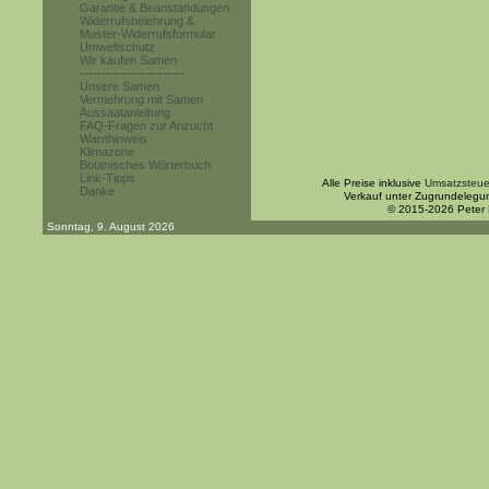
Garantie & Beanstandungen
Widerrufsbelehrung &
Muster-Widerrufsformular
Umweltschutz
Wir kaufen Samen
------------------------
Unsere Samen
Vermehrung mit Samen
Aussaatanleitung
FAQ-Fragen zur Anzucht
Warnhinweis
Klimazone
Botanisches Wörterbuch
Link-Tipps
Alle Preise inklusive
Umsatzsteue
Danke
Verkauf unter Zugrundelegu
© 2015-2026 Peter
Sonntag, 9. August 2026