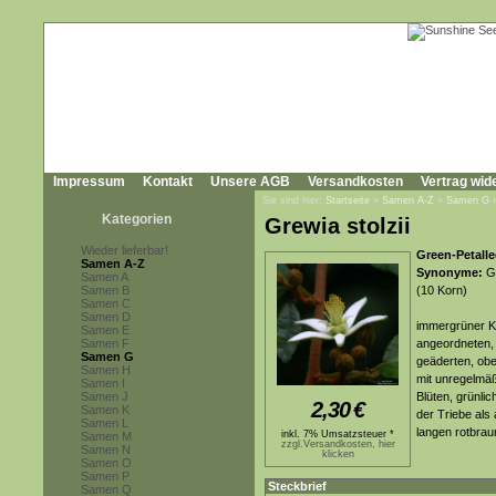
Impressum
Kontakt
Unsere AGB
Versandkosten
Vertrag wid
Sie sind hier:
Startseite
»
Samen A-Z
»
Samen G
Kategorien
Grewia stolzii
Wieder lieferbar!
Green-Petall
Samen A-Z
Synonyme:
Gr
Samen A
Samen B
(10 Korn)
Samen C
Samen D
immergrüner Kl
Samen E
Samen F
angeordneten, l
Samen G
geäderten, ober
Samen H
mit unregelmäß
Samen I
Samen J
Blüten, grünli
2,30
€
Samen K
der Triebe als 
Samen L
langen rotbrau
inkl. 7% Umsatzsteuer *
Samen M
zzgl.Versandkosten, hier
Samen N
klicken
Samen O
Samen P
Steckbrief
Samen Q