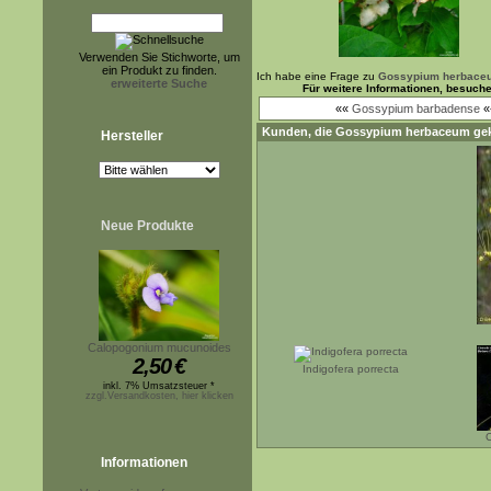
Verwenden Sie Stichworte, um
ein Produkt zu finden.
Ich habe eine Frage zu
Gossypium herbace
erweiterte Suche
Für weitere Informationen, besuch
««
Gossypium barbadense
«
Kunden, die
Gossypium herbaceum
gek
Hersteller
Neue Produkte
Calopogonium mucunoides
2,50
€
Indigofera porrecta
inkl. 7% Umsatzsteuer *
zzgl.Versandkosten, hier klicken
C
Informationen