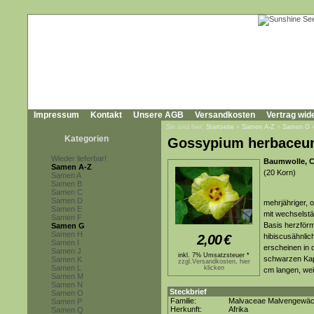
Impressum
Kontakt
Unsere AGB
Versandkosten
Vertrag wid
Sie sind hier:
Startseite
»
Samen A-Z
»
Samen G
Kategorien
Gossypium herbace
Wieder lieferbar!
Baumwolle, C
Samen A-Z
(20 Korn)
Samen A
Samen B
Samen C
Samen D
mehrjähriger, 
Samen E
mit wechselstä
Samen F
Basis herzförmi
Samen G
Samen H
2,00
€
hibiscusähnlic
Samen I
erscheinen in 
Samen J
inkl. 7% Umsatzsteuer *
schwarzen Kaps
Samen K
zzgl.Versandkosten, hier
Samen L
klicken
cm langen, wei
Samen M
Samen N
Steckbrief
Samen O
Familie:
Malvaceae Malvengewä
Samen P
Herkunft:
Afrika
Samen Q