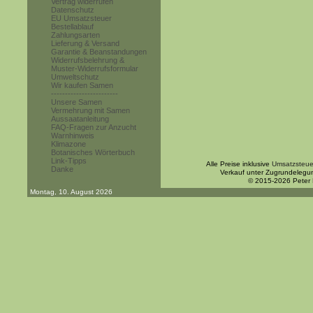
Vertrag widerrufen
Datenschutz
EU Umsatzsteuer
Bestellablauf
Zahlungsarten
Lieferung & Versand
Garantie & Beanstandungen
Widerrufsbelehrung &
Muster-Widerrufsformular
Umweltschutz
Wir kaufen Samen
------------------------
Unsere Samen
Vermehrung mit Samen
Aussaatanleitung
FAQ-Fragen zur Anzucht
Warnhinweis
Klimazone
Botanisches Wörterbuch
Link-Tipps
Alle Preise inklusive
Umsatzsteue
Danke
Verkauf unter Zugrundelegu
© 2015-2026 Peter
Montag, 10. August 2026