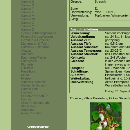
Gruppe:
Strauch
Samen R
Samen S
Zone:
11
Samen T
Überwinterung:
mind. 10-15°C
Samen U
Verwendung:
Topfgarten, Wintergarten
Samen V
Giftig:
Samen W
Samen X
Samen Y
Anzuchtanleitung
Samen Z
Schling & Kletterpflanzen
Vermehrung:
Samen/Steckling
Frucht & Nutzpflanzen
Vorbehandlung:
ca. 24 Std. im l
Gemüse & Gewürze
Aussaat Zeit:
ganzjährig
Mangroven & Teich
Aussaat Tiefe:
ca. 0,5-1 cm
Palmen & Palmfarne
Aussaat Substrat:
Kokohum oder Anz
Acacia
Aussaat Temperatur:
ca. 23-25°C
Adenium
Aussaat Standort:
hell + konstant fe
Baumfarne/Farne
Keimzeit:
ca. 2-4 Wochen
Eucalyptus
Giessen:
in der Wachstums
Plumeria
immer etwas antr
Hibiskus
Düngen:
alle 2 Wochen 0,
Passiflora
Schädlinge:
Spinnmilben > be
Musa
Substrat:
Einheitserde + Sa
Proteen
Weiterkultur:
hell bei mind. 15-
Samen-Raritäten
Überwinterung:
Ältere Exemplare 
Gekeimte Samen
Wurzelballen nicht
Samen-Sets
Freitag, 25. Septem
Herkunft
PFLANZEN SHOP
Für eine größere Darstellung klicken Sie auf 
Bücher
Alles für die Anzucht
Alle Artikel
Angebote
Neue Produkte
Schnellsuche