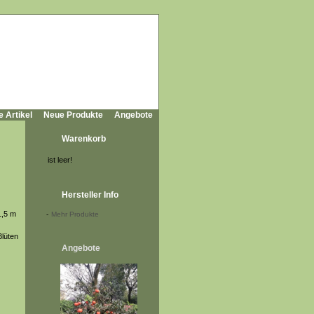
e Artikel
Neue Produkte
Angebote
Warenkorb
ist leer!
Hersteller Info
1,5 m
-
Mehr Produkte
Blüten
Angebote