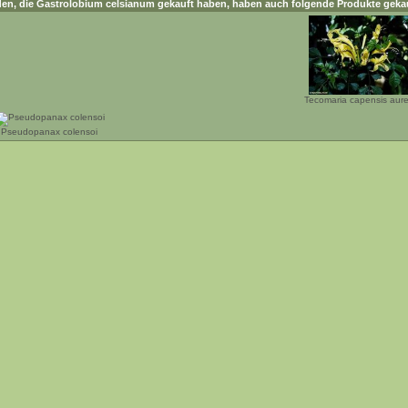
en, die
Gastrolobium celsianum
gekauft haben, haben auch folgende Produkte gekau
Tecomaria capensis aur
Pseudopanax colensoi