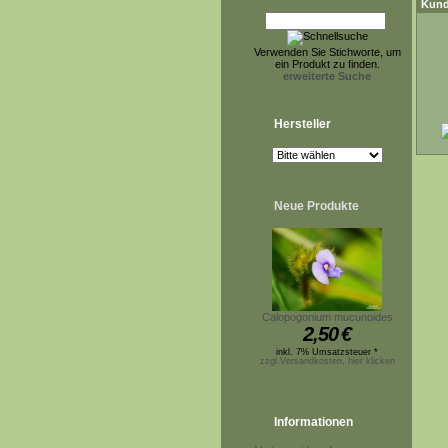
Kund
Verwenden Sie Stichworte, um
ein Produkt zu finden.
erweiterte Suche
Hersteller
Neue Produkte
Calopogonium mucunoides
2,50
€
inkl. 7% Umsatzsteuer *
zzgl.Versandkosten, hier klicken
Informationen