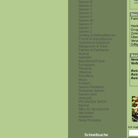
in
Samen R
zz
Samen S
Samen T
Samen U
Stec
Samen V
Fami
Samen W
Samen X
Herk
Samen Y
Gru
Samen Z
Zon
Schling & Kletterpflanzen
Über
Frucht & Nutzpflanzen
Ver
Gemüse & Gewürze
Gifti
Mangroven & Teich
Palmen & Palmfarne
Acacia
Anz
Adenium
Ver
Baumfarne/Farne
Vor
Eucalyptus
Plumeria
Auss
Hibiskus
Auss
Passiflora
Auss
Musa
Proteen
Samen-Raritäten
Gekeimte Samen
Samen-Sets
Herkunft
PFLANZEN SHOP
Bücher
Alles für die Anzucht
Alle Artikel
Angebote
Neue Produkte
Ich ha
Schnellsuche