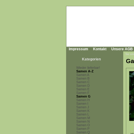
Impressum
Kontakt
Unsere AGB
Sie sin
Kategorien
Ga
Wieder lieferbar!
Samen A-Z
Samen A
Samen B
Samen C
Samen D
Samen E
Samen F
Samen G
Samen H
Samen I
Samen J
Samen K
Samen L
Samen M
Samen N
Samen O
Samen P
Samen Q