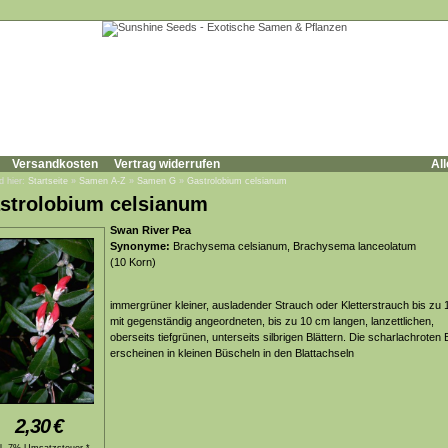
Versandkosten
Vertrag widerrufen
All
d hier:
Startseite
»
Samen A-Z
»
Samen G
»
Gastrolobium celsianum
strolobium celsianum
Swan River Pea
Synonyme:
Brachysema celsianum, Brachysema lanceolatum
(10 Korn)
immergrüner kleiner, ausladender Strauch oder Kletterstrauch bis zu 
mit gegenständig angeordneten, bis zu 10 cm langen, lanzettlichen,
oberseits tiefgrünen, unterseits silbrigen Blättern. Die scharlachroten 
erscheinen in kleinen Büscheln in den Blattachseln
2,30
€