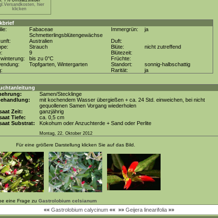
kl. 7% Umsatzsteuer *
gl.Versandkosten, hier
klicken
kbrief
lie:
Fabaceae
Immergrün:
ja
Schmetterlingsblütengewächse
unft:
Australien
Duft:
ppe:
Strauch
Blüte:
nicht zutreffend
e:
9
Blütezeit:
winterung:
bis zu 0°C
Früchte:
wendung:
Topfgarten, Wintergarten
Standort:
sonnig-halbschattig
g:
Rarität:
ja
uchtanleitung
mehrung:
Samen/Stecklinge
behandlung:
mit kochendem Wasser übergießen + ca. 24 Std. einweichen, bei nicht
gequollenen Samen Vorgang wiederholen
aat Zeit:
ganzjährig
aat Tiefe:
ca. 0,5 cm
aat Substrat:
Kokohum oder Anzuchterde + Sand oder Perlite
Montag, 22. Oktober 2012
Für eine größere Darstellung klicken Sie auf das Bild.
be eine Frage zu
Gastrolobium celsianum
««
Gastrolobium calycinum
««
»»
Geijera linearifolia
»»