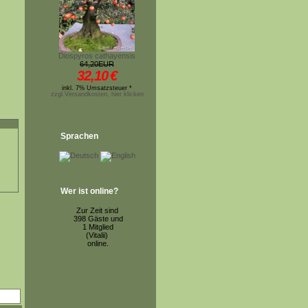
Diospyros cathayensis
64,20EUR
32,10
€
inkl. 7% Umsatzsteuer *
zzgl.Versandkosten, hier klicken
Sprachen
Wer ist online?
Zur Zeit sind
398 Gäste und
1 Mitglied
(Vitalii)
online.