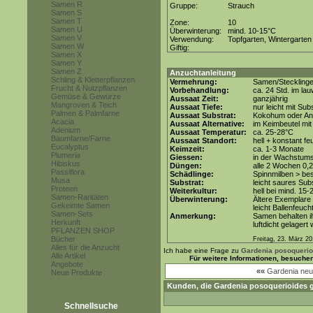
Samen R
Gruppe:
Strauch
Samen S
Samen T
Zone:
10
Samen U
Überwinterung:
mind. 10-15°C
Samen V
Verwendung:
Topfgarten, Wintergarten
Samen W
Giftig:
Samen X
Samen Y
Samen Z
Anzuchtanleitung
Schling & Kletterpflanzen
Vermehrung:
Samen/Steckling
Frucht & Nutzpflanzen
Vorbehandlung:
ca. 24 Std. im l
Gemüse & Gewürze
Aussaat Zeit:
ganzjährig
Mangroven & Teich
Aussaat Tiefe:
nur leicht mit Su
Palmen & Palmfarne
Aussaat Substrat:
Kokohum oder Anz
Acacia
Aussaat Alternative:
im Keimbeutel mit
Adenium
Aussaat Temperatur:
ca. 25-28°C
Baumfarne/Farne
Aussaat Standort:
hell + konstant fe
Eucalyptus
Keimzeit:
ca. 1-3 Monate
Plumeria
Giessen:
in der Wachstums
Hibiskus
Düngen:
alle 2 Wochen 0,
Passiflora
Schädlinge:
Spinnmilben > be
Musa
Substrat:
leicht saures Subs
Proteen
Weiterkultur:
hell bei mind. 15-
Samen-Raritäten
Überwinterung:
Ältere Exemplare 
Gekeimte Samen
leicht Ballenfeucht
Samen-Sets
Anmerkung:
Samen behalten ih
Herkunft
luftdicht gelagert
PFLANZEN SHOP
Bücher
Freitag, 23. März 2
Alles für die Anzucht
Ich habe eine Frage zu
Gardenia posoquerio
Alle Artikel
Für weitere Informationen, besuche
Angebote
««
Gardenia neu
Neue Produkte
Kunden, die
Gardenia posoquerioides
g
Schnellsuche