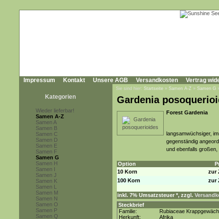
Impressum
Kontakt
Unsere AGB
Versandkosten
Vertrag wid
Sie sind hier:
Startseite
»
Samen A-Z
»
Samen G
Kategorien
Gardenia posoquerio
Wieder lieferbar!
Forest Gardenia
Samen A-Z
Samen A
Samen B
langsamwüchsiger, imm
Samen C
Samen D
gegenständig angeordn
Samen E
und ebenfalls großen, 
Samen F
Samen G
Samen H
Option
P
Samen I
10 Korn
zur 
Samen J
100 Korn
zur 
Samen K
Samen L
Samen M
inkl. 7% Umsatzsteuer *, zzgl.
Versandko
Samen N
Samen O
Steckbrief
Samen P
Familie:
Rubiaceae Krappgewäc
Samen Q
Herkunft:
Afrika