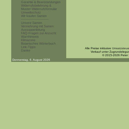
Garantie & Beanstandungen
Widerrufsbelehrung &
Muster-Widerrufsformular
Umweltschutz
Wir kaufen Samen
------------------------
Unsere Samen
Vermehrung mit Samen
Aussaatanleitung
FAQ-Fragen zur Anzucht
Warnhinweis
Klimazone
Botanisches Wörterbuch
Link-Tipps
Alle Preise inklusive
Umsatzsteue
Danke
Verkauf unter Zugrundelegu
© 2015-2026 Peter
Donnerstag, 6. August 2026