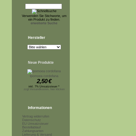
Verwenden Sie Stichworte, um
ein Produkt zu finden.
erweiterte Suche
Hersteller
Neue Produkte
Ipomoea cordofana
2,50
€
inkl. 7% Umsatzsteuer *
zzgl.Versandkosten, hier klicken
Informationen
Vertrag widerrufen
Datenschutz
EU Umsatzsteuer
Bestellablauf
Zahlungsarten
Lieferung & Versand