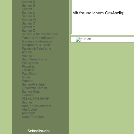
Samen R
Samen S
Samen T
Samen U
Samen V
Samen W
Samen X
Samen Y
Samen Z
Schling & Kletterpflanzen
Frucht & Nutzpflanzen
Gemüse & Gewürze
Mangroven & Teich
Palmen & Palmfarne
Acacia
Adenium
Baumfarne/Farne
Eucalyptus
Plumeria
Hibiskus
Passiflora
Musa
Proteen
Samen-Raritäten
Gekeimte Samen
Samen-Sets
Herkunft
PFLANZEN SHOP
Bücher
Alles für die Anzucht
Alle Artikel
Angebote
Neue Produkte
Schnellsuche