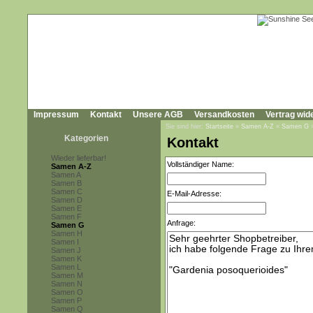
Impressum
Kontakt
Unsere AGB
Versandkosten
Vertrag wid
Sie sind hier:
Startseite
»
Samen A-Z
»
Samen G
Kategorien
Kontakt
Wieder lieferbar!
Vollständiger Name:
Samen A-Z
Samen A
Samen B
Samen C
E-Mail-Adresse:
Samen D
Samen E
Samen F
Anfrage:
Samen G
Samen H
Samen I
Samen J
Samen K
Samen L
Samen M
Samen N
Samen O
Samen P
Samen Q