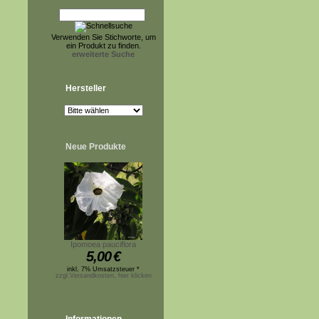
Verwenden Sie Stichworte, um
ein Produkt zu finden.
erweiterte Suche
Hersteller
Neue Produkte
Ipomoea pauciflora
5,00
€
inkl. 7% Umsatzsteuer *
zzgl.Versandkosten, hier klicken