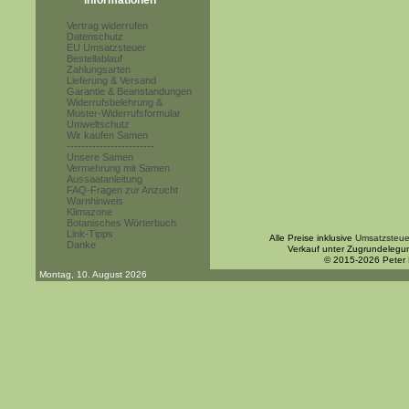
Informationen
Vertrag widerrufen
Datenschutz
EU Umsatzsteuer
Bestellablauf
Zahlungsarten
Lieferung & Versand
Garantie & Beanstandungen
Widerrufsbelehrung &
Muster-Widerrufsformular
Umweltschutz
Wir kaufen Samen
------------------------
Unsere Samen
Vermehrung mit Samen
Aussaatanleitung
FAQ-Fragen zur Anzucht
Warnhinweis
Klimazone
Botanisches Wörterbuch
Link-Tipps
Alle Preise inklusive
Umsatzsteue
Danke
Verkauf unter Zugrundelegu
© 2015-2026 Peter
Montag, 10. August 2026