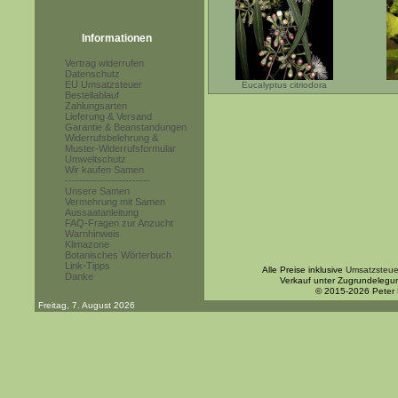
Informationen
Vertrag widerrufen
Datenschutz
EU Umsatzsteuer
Eucalyptus citriodora
Bestellablauf
Zahlungsarten
Lieferung & Versand
Garantie & Beanstandungen
Widerrufsbelehrung &
Muster-Widerrufsformular
Umweltschutz
Wir kaufen Samen
------------------------
Unsere Samen
Vermehrung mit Samen
Aussaatanleitung
FAQ-Fragen zur Anzucht
Warnhinweis
Klimazone
Botanisches Wörterbuch
Link-Tipps
Alle Preise inklusive
Umsatzsteue
Danke
Verkauf unter Zugrundelegu
© 2015-2026 Peter
Freitag, 7. August 2026