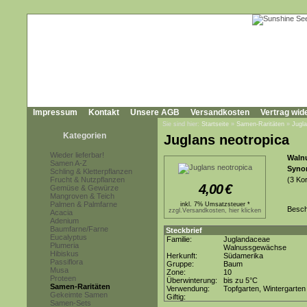
Impressum
Kontakt
Unsere AGB
Versandkosten
Vertrag wid
Sie sind hier:
Startseite
»
Samen-Raritäten
»
Jugla
Kategorien
Juglans neotropica
Wieder lieferbar!
Waln
Samen A-Z
Syno
Schling & Kletterpflanzen
Frucht & Nutzpflanzen
(3 Ko
4,00
€
Gemüse & Gewürze
Mangroven & Teich
Palmen & Palmfarne
inkl. 7% Umsatzsteuer *
Besch
zzgl.Versandkosten, hier klicken
Acacia
Adenium
Baumfarne/Farne
Steckbrief
Eucalyptus
Familie:
Juglandaceae
Plumeria
Walnussgewächse
Hibiskus
Herkunft:
Südamerika
Passiflora
Gruppe:
Baum
Musa
Zone:
10
Proteen
Überwinterung:
bis zu 5°C
Samen-Raritäten
Verwendung:
Topfgarten, Wintergarten
Gekeimte Samen
Giftig:
Samen-Sets