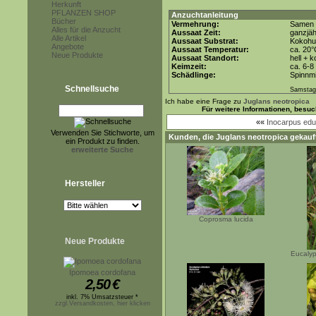
Herkunft
PFLANZEN SHOP
Anzuchtanleitung
Bücher
Vermehrung:
Samen
Alles für die Anzucht
Aussaat Zeit:
ganzjäh
Alle Artikel
Aussaat Substrat:
Kokohum
Angebote
Aussaat Temperatur:
ca. 20°
Neue Produkte
Aussaat Standort:
hell + k
Keimzeit:
ca. 6-
Schädlinge:
Spinnmi
Schnellsuche
Samstag
Ich habe eine Frage zu
Juglans neotropica
Für weitere Informationen, besu
««
Inocarpus edul
Verwenden Sie Stichworte, um
Kunden, die
Juglans neotropica
gekauft
ein Produkt zu finden.
erweiterte Suche
Hersteller
Coprosma lucida
Neue Produkte
Eucalyp
Ipomoea cordofana
2,50
€
inkl. 7% Umsatzsteuer *
zzgl.Versandkosten, hier klicken