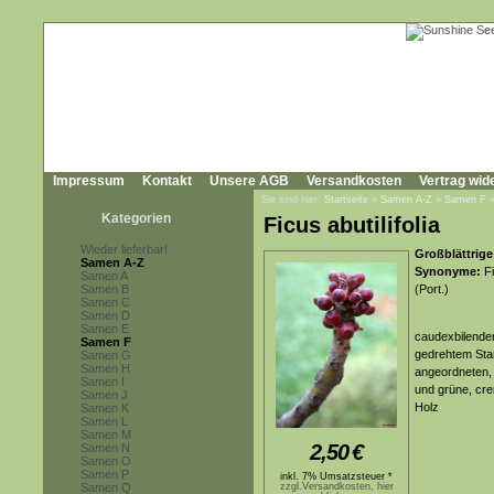
Impressum
Kontakt
Unsere AGB
Versandkosten
Vertrag wid
Sie sind hier:
Startseite
»
Samen A-Z
»
Samen F
Kategorien
Ficus abutilifolia
Wieder lieferbar!
Großblättrige
Samen A-Z
Synonyme:
Fi
Samen A
Samen B
(Port.)
Samen C
Samen D
Samen E
caudexbilender
Samen F
gedrehtem Sta
Samen G
Samen H
angeordneten, 
Samen I
und grüne, cre
Samen J
Holz
Samen K
Samen L
Samen M
2,50
€
Samen N
Samen O
Samen P
inkl. 7% Umsatzsteuer *
Samen Q
zzgl.Versandkosten, hier