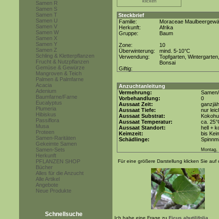
klicken
Samen R
Samen S
Samen T
Steckbrief
Samen U
Familie:
Moraceae Maulbeergew
Samen V
Herkunft:
Afrika
Samen W
Gruppe:
Baum
Samen X
Samen Y
Zone:
10
Samen Z
Überwinterung:
mind. 5-10°C
Schling & Kletterpflanzen
Verwendung:
Topfgarten, Wintergarten
Frucht & Nutzpflanzen
Bonsai
Gemüse & Gewürze
Giftig:
Mangroven & Teich
Palmen & Palmfarne
Acacia
Anzuchtanleitung
Adenium
Vermehrung:
Samen/
Baumfarne/Farne
Vorbehandlung:
0
Eucalyptus
Aussaat Zeit:
ganzjäh
Plumeria
Aussaat Tiefe:
nur lei
Hibiskus
Aussaat Substrat:
Kokohum
Passiflora
Aussaat Temperatur:
ca. 25
Musa
Aussaat Standort:
hell + 
Proteen
Keimzeit:
bis Kei
Samen-Raritäten
Schädlinge:
Spinnmi
Gekeimte Samen
Samen-Sets
Montag, 
Herkunft
PFLANZEN SHOP
Für eine größere Darstellung klicken Sie auf 
Bücher
Alles für die Anzucht
Alle Artikel
Angebote
Neue Produkte
Schnellsuche
Ich habe eine Frage zu
Ficus abutilifolia