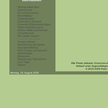
Informationen
Vertrag widerrufen
Datenschutz
EU Umsatzsteuer
Bestellablauf
Zahlungsarten
Lieferung & Versand
Garantie & Beanstandungen
Widerrufsbelehrung &
Muster-Widerrufsformular
Umweltschutz
Wir kaufen Samen
------------------------
Unsere Samen
Vermehrung mit Samen
Aussaatanleitung
FAQ-Fragen zur Anzucht
Warnhinweis
Klimazone
Botanisches Wörterbuch
Link-Tipps
Alle Preise inklusive
Umsatzsteue
Danke
Verkauf unter Zugrundelegu
© 2015-2026 Peter
Montag, 10. August 2026