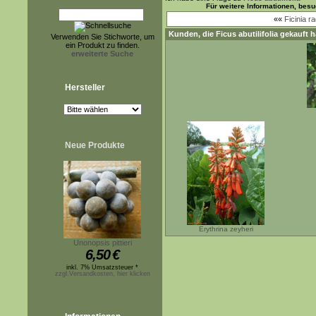
Für weitere Informationen, bes
««
Ficinia ra
Kunden, die
Ficus abutilifolia
gekauft h
Verwenden Sie Stichworte, um
ein Produkt zu finden.
erweiterte Suche
Hersteller
Neue Produkte
Erythrina zeyheri
Unonopsis pittieri
6,50
€
inkl. 7% Umsatzsteuer *
zzgl.Versandkosten, hier klicken