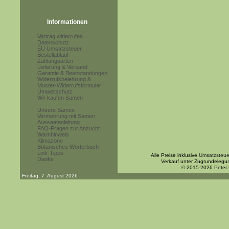
Informationen
Vertrag widerrufen
Datenschutz
EU Umsatzsteuer
Bestellablauf
Zahlungsarten
Lieferung & Versand
Garantie & Beanstandungen
Widerrufsbelehrung &
Muster-Widerrufsformular
Umweltschutz
Wir kaufen Samen
------------------------
Unsere Samen
Vermehrung mit Samen
Aussaatanleitung
FAQ-Fragen zur Anzucht
Warnhinweis
Klimazone
Botanisches Wörterbuch
Link-Tipps
Alle Preise inklusive
Umsatzsteue
Danke
Verkauf unter Zugrundelegu
© 2015-2026 Peter
Freitag, 7. August 2026