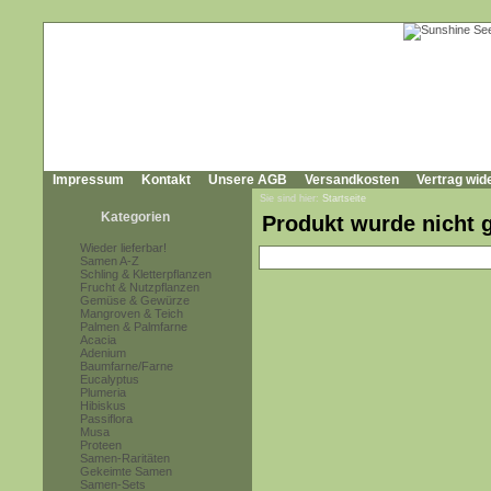
Impressum
Kontakt
Unsere AGB
Versandkosten
Vertrag wid
Sie sind hier:
Startseite
Kategorien
Produkt wurde nicht 
Wieder lieferbar!
Samen A-Z
Schling & Kletterpflanzen
Frucht & Nutzpflanzen
Gemüse & Gewürze
Mangroven & Teich
Palmen & Palmfarne
Acacia
Adenium
Baumfarne/Farne
Eucalyptus
Plumeria
Hibiskus
Passiflora
Musa
Proteen
Samen-Raritäten
Gekeimte Samen
Samen-Sets