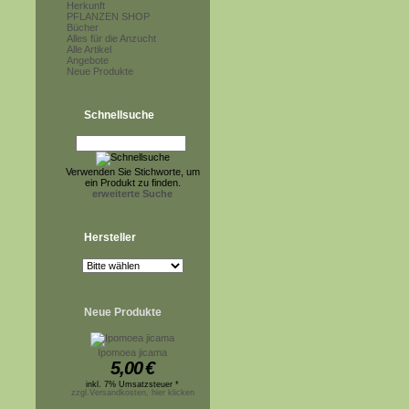
Herkunft
PFLANZEN SHOP
Bücher
Alles für die Anzucht
Alle Artikel
Angebote
Neue Produkte
Schnellsuche
Verwenden Sie Stichworte, um
ein Produkt zu finden.
erweiterte Suche
Hersteller
Neue Produkte
Ipomoea jicama
5,00
€
inkl. 7% Umsatzsteuer *
zzgl.Versandkosten, hier klicken