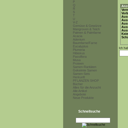
P
Q
Anz
R
Ver
S
Vor
T
Auss
U
Auss
V-Z
Auss
Gemüse & Gewürze
Aus
Mangroven & Teich
Auss
Palmen & Palmfarne
Keim
Acacia
Schä
Adenium
Baumfarne/Farne
Eucalyptus
Ich ha
Plumeria
Hibiskus
Passiflora
Musa
Proteen
Samen-Raritäten
Gekeimte Samen
Samen-Sets
Herkunft
PFLANZEN SHOP
Bücher
Alles für die Anzucht
Alle Artikel
Angebote
Neue Produkte
Schnellsuche