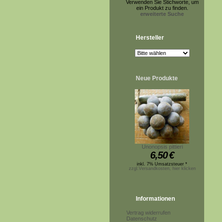
Verwenden Sie Stichworte, um
ein Produkt zu finden.
erweiterte Suche
Hersteller
Neue Produkte
Unonopsis pittieri
6,50
€
inkl. 7% Umsatzsteuer *
zzgl.Versandkosten, hier klicken
Informationen
Vertrag widerrufen
Datenschutz