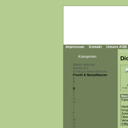
Impressum
Kontakt
Unsere AGB
Sie sin
Kategorien
Di
Wieder lieferbar!
Samen A-Z
Schling & Kletterpflanzen
Frucht & Nutzpflanzen
A
B
C
zzgl
D
E
F
Stec
G
Fami
H
I
Herk
J
Gru
K
Zon
L
Über
M
Ver
N
Gifti
O