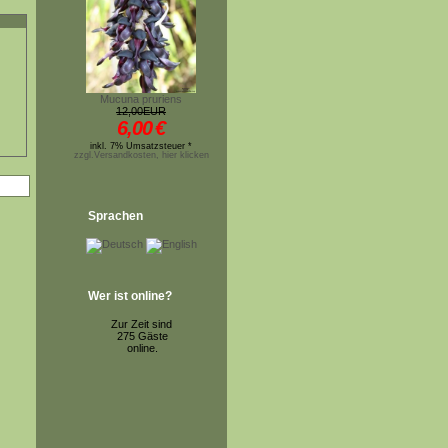
Mucuna pruriens
12,00EUR
6,00
€
inkl. 7% Umsatzsteuer *
zzgl.Versandkosten, hier klicken
Sprachen
Wer ist online?
Zur Zeit sind
275 Gäste
online.