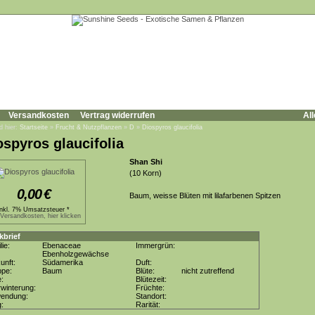
Versandkosten
Vertrag widerrufen
All
d hier:
Startseite
»
Frucht & Nutzpflanzen
»
D
»
Diospyros glaucifolia
ospyros glaucifolia
Shan Shi
(10 Korn)
0,00
€
Baum, weisse Blüten mit lilafarbenen Spitzen
inkl. 7% Umsatzsteuer *
.Versandkosten, hier klicken
kbrief
lie:
Ebenaceae
Immergrün:
Ebenholzgewächse
unft:
Südamerika
Duft:
ppe:
Baum
Blüte:
nicht zutreffend
e:
Blütezeit:
winterung:
Früchte:
wendung:
Standort:
g:
Rarität: