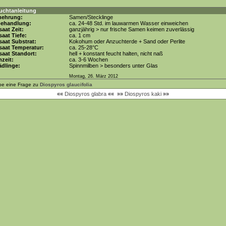
uchtanleitung
mehrung:
Samen/Stecklinge
behandlung:
ca. 24-48 Std. im lauwarmen Wasser einweichen
aat Zeit:
ganzjährig > nur frische Samen keimen zuverlässig
aat Tiefe:
ca. 1 cm
aat Substrat:
Kokohum oder Anzuchterde + Sand oder Perlite
saat Temperatur:
ca. 25-28°C
aat Standort:
hell + konstant feucht halten, nicht naß
zeit:
ca. 3-6 Wochen
dlinge:
Spinnmilben > besonders unter Glas
Montag, 26. März 2012
be eine Frage zu
Diospyros glaucifolia
««
Diospyros glabra
««
»»
Diospyros kaki
»»