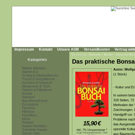
Impressum
Kontakt
Unsere AGB
Versandkosten
Vertrag wid
Sie sind hier:
Startseite
»
Bücher
»
Deutsche Büch
Kategorien
Das praktische Bonsa
Wieder lieferbar!
Autor: Wolfg
Samen A-Z
(1 Stück)
Schling & Kletterpflanzen
Frucht & Nutzpflanzen
Gemüse & Gewürze
Mangroven & Teich
- Kultur und E
Palmen & Palmfarne
Acacia
In seinem beto
Adenium
318 Seiten, 7
Baumfarne/Farne
Eucalyptus
Methoden der 
Plumeria
Zeichnungen. De
Hibiskus
Handgriff vor
Passiflora
Musa
Probleme nachv
15,90
€
Proteen
das Ausgestal
Samen-Raritäten
spezielle Kult
Gekeimte Samen
inkl. 7% Umsatzsteuer *
zzgl.Versandkosten, hier
Samen-Sets
aus Baumschul