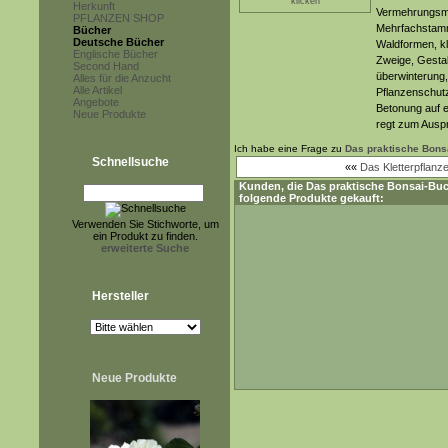
klicken
Herkunft
Vermehrungsme
PFLANZEN SHOP
Mehrfachstam
Bücher
Deutsche Bücher
Waldformen, kl
Englische Bücher
Zweige, Gestal
Second Hand
überwinterung
Alles für die Anzucht
Alle Artikel
Pflanzenschutz
Angebote
Betonung auf 
Neue Produkte
regt zum Ausp
Ich habe eine Frage zu
Das praktische Bons
Schnellsuche
««
Das Kletterpflanz
Kunden, die
Das praktische Bonsai-Bu
folgende Produkte gekauft:
Verwenden Sie Stichworte, um
ein Produkt zu finden.
erweiterte Suche
Hersteller
Neue Produkte