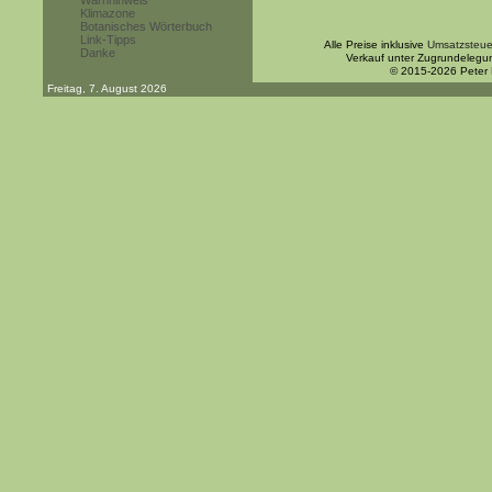
Warnhinweis
Klimazone
Botanisches Wörterbuch
Link-Tipps
Alle Preise inklusive
Umsatzsteue
Danke
Verkauf unter Zugrundelegu
© 2015-2026 Peter
Freitag, 7. August 2026