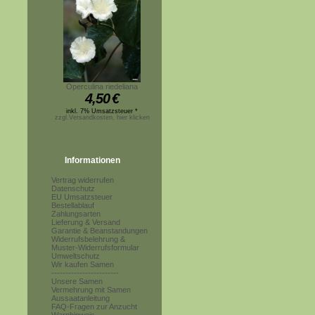
Operculina riedeliana
4,50
€
inkl. 7% Umsatzsteuer *
zzgl.Versandkosten, hier klicken
Informationen
Vertrag widerrufen
Datenschutz
EU Umsatzsteuer
Bestellablauf
Zahlungsarten
Lieferung & Versand
Garantie & Beanstandungen
Widerrufsbelehrung &
Muster-Widerrufsformular
Umweltschutz
Wir kaufen Samen
------------------------
Unsere Samen
Vermehrung mit Samen
Aussaatanleitung
FAQ-Fragen zur Anzucht