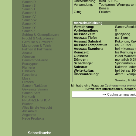
Überwinterung:
mind. 5-10°C
Samen R
Verwendung:
Topfgarten, Wintergarten
Samen S
Bonsai
Samen T
Giftig:
Früchte
Samen U
Samen V
Samen W
Anzuchtanleitung
Samen X
Vermehrung:
Samen/Steckl
Samen Y
Vorbehandlung:
0
Samen Z
Aussaat Zeit:
ganzjährig
Schling & Kletterpflanzen
Aussaat Tiefe:
ca. 1 cm
Frucht & Nutzpflanzen
Aussaat Substrat:
Kokohum, Kakt
Gemüse & Gewürze
Aussaat Temperatur:
ca. 22-25°C
Mangroven & Teich
Aussaat Standort:
hell + konstant
Palmen & Palmfarne
Keimzeit:
bis Keimung er
Acacia
Giessen:
in der Wachs
Adenium
Düngen:
monatlich 0,2
Baumfarne/Farne
Schädlinge:
Spinnmilben >
Eucalyptus
Substrat:
Kakteen- oder 
Plumeria
Weiterkultur:
hell bei ca. 10
Hibiskus
Überwinterung:
Ältere Exempla
Passiflora
Musa
Samstag, 8. Mai
Proteen
Samen-Raritäten
Ich habe eine Frage zu
Cyphostemma orond
Für weitere Informationen, besuch
Gekeimte Samen
Samen-Sets
««
Cyphostemma lani
Herkunft
PFLANZEN SHOP
Bücher
Alles für die Anzucht
Alle Artikel
Angebote
Neue Produkte
Schnellsuche