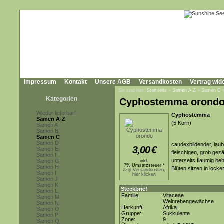
Impressum
Kontakt
Unsere AGB
Versandkosten
Vertrag wid
Sie sind hier:
Startseite
»
Samen A-Z
»
Samen C
Kategorien
Cyphostemma orond
Wieder lieferbar!
Cyphostemma
Samen A-Z
(5 Korn)
Samen A
Samen B
Samen C
Samen D
caudexbildender, laub
3,00
€
Samen E
fleischigen, grob gez
Samen F
unterseits flaumig be
Samen G
inkl.
7% Umsatzsteuer *
Samen H
Blüten sitzen in lock
zzgl.Versandkosten,
Samen I
hier klicken
Samen J
Samen K
Steckbrief
Samen L
Familie:
Vitaceae
Samen M
Weinrebengewächse
Samen N
Herkunft:
Afrika
Samen O
Gruppe:
Sukkulente
Samen P
Zone:
9
Samen Q