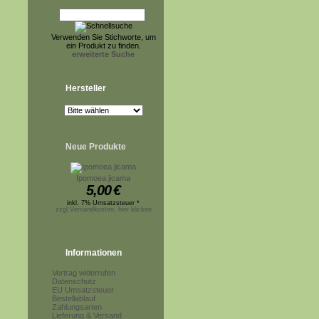
Verwenden Sie Stichworte, um
ein Produkt zu finden.
erweiterte Suche
Hersteller
Neue Produkte
Ipomoea jicama
5,00
€
inkl. 7% Umsatzsteuer *
zzgl.Versandkosten, hier klicken
Informationen
Vertrag widerrufen
Datenschutz
EU Umsatzsteuer
Bestellablauf
Zahlungsarten
Lieferung & Versand