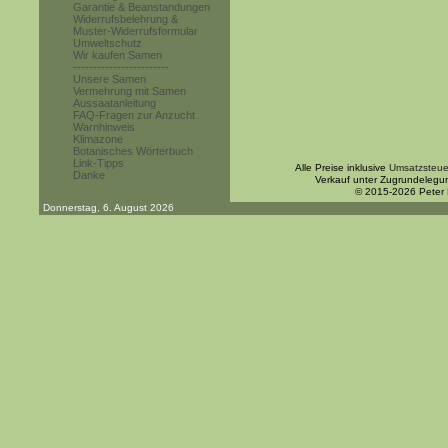
Garantie & Beanstandungen
Widerrufsbelehrung &
Muster-Widerrufsformular
Umweltschutz
Wir kaufen Samen
------------------------
Unsere Samen
Vermehrung mit Samen
Aussaatanleitung
FAQ-Fragen zur Anzucht
Warnhinweis
Klimazone
Botanisches Wörterbuch
Link-Tipps
Alle Preise inklusive
Umsatzsteue
Danke
Verkauf unter Zugrundelegu
© 2015-2026 Peter
Donnerstag, 6. August 2026