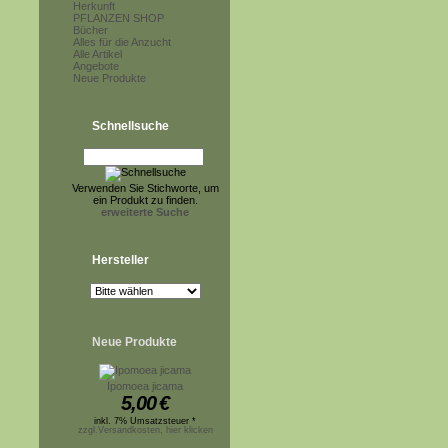
Herkunft
PFLANZEN SHOP
Bücher
Alles für die Anzucht
Alle Artikel
Angebote
Neue Produkte
Schnellsuche
Verwenden Sie Stichworte, um
ein Produkt zu finden.
erweiterte Suche
Hersteller
Neue Produkte
Ipomoea jicama
5,00
€
inkl. 7% Umsatzsteuer *
zzgl.Versandkosten, hier klicken