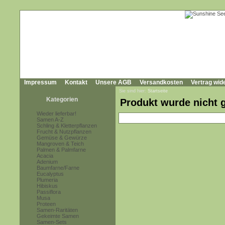
Impressum
Kontakt
Unsere AGB
Versandkosten
Vertrag wid
Sie sind hier:
Startseite
Kategorien
Produkt wurde nicht 
Wieder lieferbar!
Samen A-Z
Schling & Kletterpflanzen
Frucht & Nutzpflanzen
Gemüse & Gewürze
Mangroven & Teich
Palmen & Palmfarne
Acacia
Adenium
Baumfarne/Farne
Eucalyptus
Plumeria
Hibiskus
Passiflora
Musa
Proteen
Samen-Raritäten
Gekeimte Samen
Samen-Sets