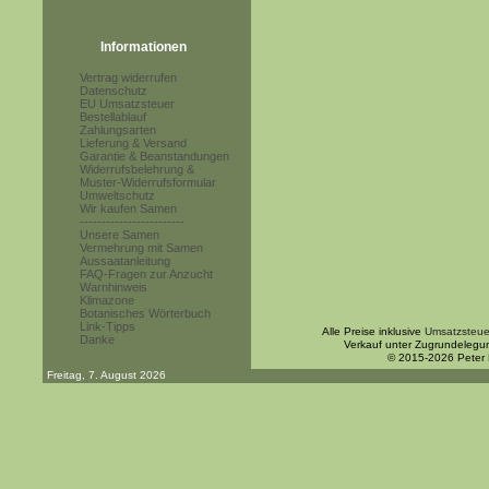
Informationen
Vertrag widerrufen
Datenschutz
EU Umsatzsteuer
Bestellablauf
Zahlungsarten
Lieferung & Versand
Garantie & Beanstandungen
Widerrufsbelehrung &
Muster-Widerrufsformular
Umweltschutz
Wir kaufen Samen
------------------------
Unsere Samen
Vermehrung mit Samen
Aussaatanleitung
FAQ-Fragen zur Anzucht
Warnhinweis
Klimazone
Botanisches Wörterbuch
Link-Tipps
Alle Preise inklusive
Umsatzsteue
Danke
Verkauf unter Zugrundelegu
© 2015-2026 Peter
Freitag, 7. August 2026