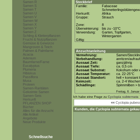
Samen R
Steckbrief
Samen S
Familie:
Fabaceae
Samen T
Schmetterlingsblütenge
Samen U
Herkunft:
Afrika
Samen V
Gruppe:
Strauch
Samen W
Samen X
Zone:
8
Samen Y
Überwinterung:
bis zu -10°C
Samen Z
Verwendung:
Garten, Topfgarten,
Schling & Kletterpflanzen
Wintergarten
Frucht & Nutzpflanzen
Giftig:
Gemüse & Gewürze
Mangroven & Teich
Palmen & Palmfarne
Anzuchtanleitung
Acacia
Vermehrung:
Samen/Steckli
Adenium
Vorbehandlung:
anritzen/aufra
Baumfarne/Farne
Aussaat Zeit:
ganzjährig
Eucalyptus
Aussaat Tiefe:
ca. 0,5 cm
Plumeria
Aussaat Substrat:
Kokohum oder A
Hibiskus
Aussaat Temperatur:
ca. 22-25°C
Passiflora
Aussaat Standort:
hell + konstant 
Musa
Keimzeit:
ca. 2-4 Woche
Proteen
Schädlinge:
Spinnmilben > 
Samen-Raritäten
Gekeimte Samen
Freitag, 6. Januar
Samen-Sets
Ich habe eine Frage zu
Cyclopia subternata
Herkunft
««
Cyclopia pubes
PFLANZEN SHOP
Bücher
Kunden, die
Cyclopia subternata
gekauf
Alles für die Anzucht
Alle Artikel
Angebote
Neue Produkte
Schnellsuche