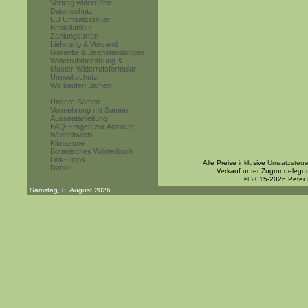
Vertrag widerrufen
Datenschutz
EU Umsatzsteuer
Bestellablauf
Zahlungsarten
Lieferung & Versand
Garantie & Beanstandungen
Widerrufsbelehrung &
Muster-Widerrufsformular
Umweltschutz
Wir kaufen Samen
------------------------
Unsere Samen
Vermehrung mit Samen
Aussaatanleitung
FAQ-Fragen zur Anzucht
Warnhinweis
Klimazone
Botanisches Wörterbuch
Link-Tipps
Alle Preise inklusive
Umsatzsteue
Danke
Verkauf unter Zugrundelegu
© 2015-2026 Peter
Samstag, 8. August 2026