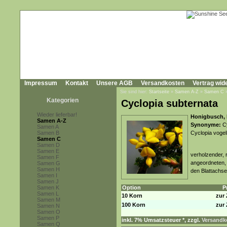
Impressum
Kontakt
Unsere AGB
Versandkosten
Vertrag wid
Sie sind hier:
Startseite
»
Samen A-Z
»
Samen C
Kategorien
Cyclopia subternata
Wieder lieferbar!
Honigbusch,
Samen A-Z
Synonyme:
Cy
Samen A
Samen B
Cyclopia vogeli
Samen C
Samen D
Samen E
verholzender, 
Samen F
angeordneten, 
Samen G
Samen H
den Blattachse
Samen I
Samen J
Samen K
Option
P
Samen L
10 Korn
zur 
Samen M
100 Korn
zur 
Samen N
Samen O
Samen P
inkl. 7% Umsatzsteuer *, zzgl.
Versandko
Samen Q