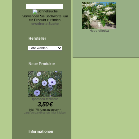
Verwenden Sie Stichworte, um
ein Produkt zu finden.
erweiterte Suche
Hebe elliptica
Hersteller
Neue Produkte
Ipomoea ternifolia
3,50
€
inkl. 7% Umsatzsteuer *
zzgl.Versandkosten, hier klicken
Informationen