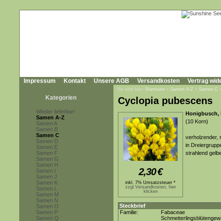
Impressum
Kontakt
Unsere AGB
Versandkosten
Vertrag wid
Sie sind hier:
Startseite
»
Samen A-Z
»
Samen C
Kategorien
Cyclopia pubescens
Wieder lieferbar!
Honigbusch,
Samen A-Z
(10 Korn)
Samen A
Samen B
Samen C
verholzender, r
Samen D
in Dreiergrupp
Samen E
Samen F
strahlend gelb
Samen G
Samen H
2,30
€
Samen I
Samen J
Samen K
inkl. 7% Umsatzsteuer *
zzgl.Versandkosten, hier
Samen L
klicken
Samen M
Samen N
Steckbrief
Samen O
Samen P
Familie:
Fabaceae
Samen Q
Schmetterlingsblütenge