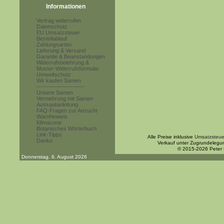
Informationen
Vertrag widerrufen
Datenschutz
EU Umsatzsteuer
Bestellablauf
Zahlungsarten
Lieferung & Versand
Garantie & Beanstandungen
Widerrufsbelehrung &
Muster-Widerrufsformular
Umweltschutz
Wir kaufen Samen
------------------------
Unsere Samen
Vermehrung mit Samen
Aussaatanleitung
FAQ-Fragen zur Anzucht
Warnhinweis
Klimazone
Botanisches Wörterbuch
Link-Tipps
Alle Preise inklusive
Umsatzsteue
Danke
Verkauf unter Zugrundelegu
© 2015-2026 Peter
Donnerstag, 6. August 2026