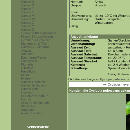
Samen R
Herkunft:
Afrika
Samen S
Gruppe:
Strauch
Samen T
Samen U
Zone:
8
Samen V
Überwinterung:
bis zu -10°C mit Winters
Samen W
Verwendung:
Garten, Topfgarten,
Samen X
Wintergarten
Samen Y
Giftig:
Samen Z
Schling & Kletterpflanzen
Frucht & Nutzpflanzen
Anzuchtanleitung
Gemüse & Gewürze
Vermehrung:
Samen/Steckli
Mangroven & Teich
Vorbehandlung:
anritzen/aufra
Palmen & Palmfarne
Aussaat Zeit:
ganzjährig > Fr
Acacia
Aussaat Tiefe:
ca. 0,5 cm
Adenium
Aussaat Substrat:
Kokohum oder A
Baumfarne/Farne
Aussaat Temperatur:
ca. 22-25°C
Eucalyptus
Aussaat Standort:
hell + konstant 
Plumeria
Keimzeit:
ca. 2-4 Woche
Hibiskus
Schädlinge:
Spinnmilben > 
Passiflora
Freitag, 6. Januar
Musa
Proteen
Ich habe eine Frage zu
Cyclopia pubescens
Samen-Raritäten
««
Cyclopia meye
Gekeimte Samen
Samen-Sets
Kunden, die
Cyclopia pubescens
gekauf
Herkunft
PFLANZEN SHOP
Bücher
Alles für die Anzucht
Alle Artikel
Angebote
Neue Produkte
Schnellsuche