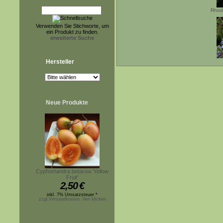
Rhod
Verwenden Sie Stichworte, um
ein Produkt zu finden.
erweiterte Suche
Hersteller
Neue Produkte
Cyphomandra betacea 'Yellow
Fruit'
2,50
€
inkl. 7% Umsatzsteuer *
zzgl.Versandkosten, hier klicken