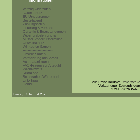
Informationen
Vertrag widerrufen
Datenschutz
EU Umsatzsteuer
Bestellablauf
Zahlungsarten
Lieferung & Versand
Garantie & Beanstandungen
Widerrufsbelehrung &
Muster-Widerrufsformular
Umweltschutz
Wir kaufen Samen
------------------------
Unsere Samen
Vermehrung mit Samen
Aussaatanleitung
FAQ-Fragen zur Anzucht
Warnhinweis
Klimazone
Botanisches Wörterbuch
Link-Tipps
Alle Preise inklusive
Umsatzsteue
Danke
Verkauf unter Zugrundelegu
© 2015-2026 Peter
Freitag, 7. August 2026