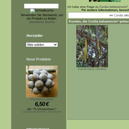
Ich habe eine Frage zu
Cordia bahamensis*
Für weitere Informationen, besuc
Verwenden Sie Stichworte, um
««
Cordia alli
ein Produkt zu finden.
Kunden, die
Cordia bahamensis*
gekauf
erweiterte Suche
Hersteller
Neue Produkte
Parmentiera cereifera
Unonopsis pittieri
6,50
€
inkl. 7% Umsatzsteuer *
zzgl.Versandkosten, hier klicken