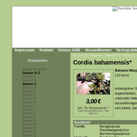
Impressum
Kontakt
Unsere AGB
Versandkosten
Vertrag wid
Sie sind hier:
Startseite
»
Samen A-Z
»
Samen C
Kategorien
Cordia bahamensis*
Wieder lieferbar!
Bahama Manja
Samen A-Z
(10 Korn)
Samen A
Samen B
Samen C
Samen D
immergrüner St
Samen E
angeordneten, b
Samen F
unterseits hell
Samen G
3,00
€
Samen H
tassenförmige
Samen I
sich kleine, be
inkl. 7% Umsatzsteuer *
Samen J
zzgl.Versandkosten, hier
Samen K
klicken
Samen L
Samen M
Steckbrief
Samen N
Familie:
Boraginaceae
Samen O
Rauhblattgewächse
Samen P
Borretschgewächse
Samen Q