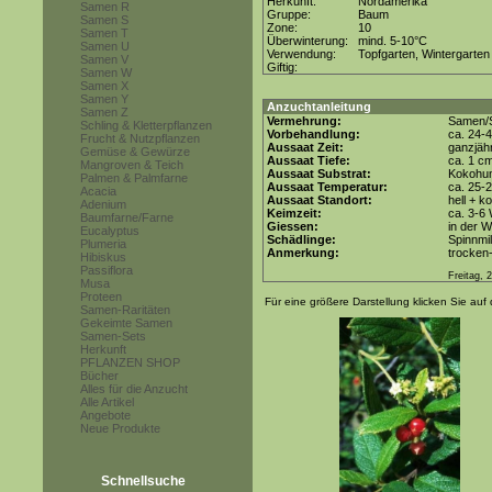
Herkunft:
Nordamerika
Samen R
Gruppe:
Baum
Samen S
Zone:
10
Samen T
Überwinterung:
mind. 5-10°C
Samen U
Verwendung:
Topfgarten, Wintergarten
Samen V
Giftig:
Samen W
Samen X
Samen Y
Anzuchtanleitung
Samen Z
Vermehrung:
Samen/S
Schling & Kletterpflanzen
Vorbehandlung:
ca. 24-
Frucht & Nutzpflanzen
Aussaat Zeit:
ganzjähr
Gemüse & Gewürze
Aussaat Tiefe:
ca. 1 c
Mangroven & Teich
Aussaat Substrat:
Kokohum
Palmen & Palmfarne
Aussaat Temperatur:
ca. 25-
Acacia
Aussaat Standort:
hell + k
Adenium
Keimzeit:
ca. 3-6
Baumfarne/Farne
Giessen:
in der 
Eucalyptus
Schädlinge:
Spinnmi
Plumeria
Anmerkung:
trocken-
Hibiskus
Passiflora
Freitag, 
Musa
Proteen
Für eine größere Darstellung klicken Sie auf 
Samen-Raritäten
Gekeimte Samen
Samen-Sets
Herkunft
PFLANZEN SHOP
Bücher
Alles für die Anzucht
Alle Artikel
Angebote
Neue Produkte
Schnellsuche