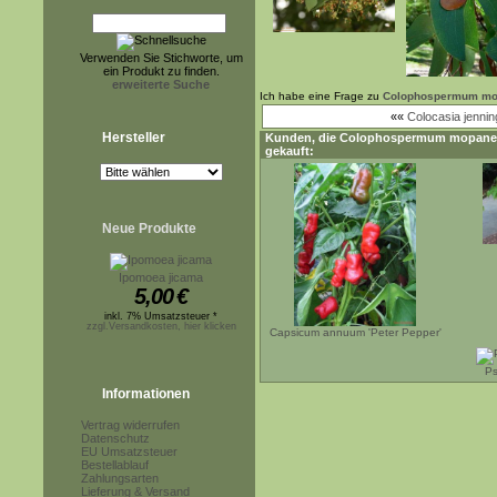
Verwenden Sie Stichworte, um
ein Produkt zu finden.
erweiterte Suche
Ich habe eine Frage zu
Colophospermum m
««
Colocasia jenning
Hersteller
Kunden, die
Colophospermum mopane
gekauft:
Neue Produkte
Ipomoea jicama
5,00
€
inkl. 7% Umsatzsteuer *
zzgl.Versandkosten, hier klicken
Capsicum annuum 'Peter Pepper'
Ps
Informationen
Vertrag widerrufen
Datenschutz
EU Umsatzsteuer
Bestellablauf
Zahlungsarten
Lieferung & Versand