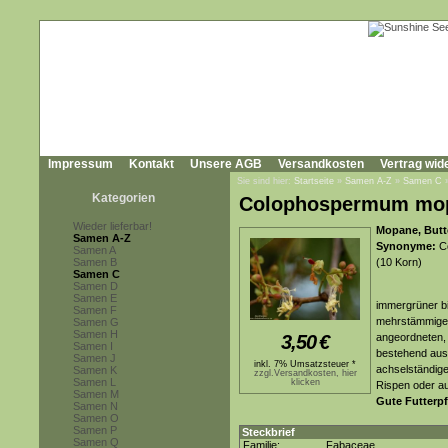
Impressum
Kontakt
Unsere AGB
Versandkosten
Vertrag wid
Sie sind hier:
Startseite
»
Samen A-Z
»
Samen C
Kategorien
Colophospermum mo
Wieder lieferbar!
Mopane, Butte
Samen A-Z
Synonyme:
Co
Samen A
Samen B
(10 Korn)
Samen C
Samen D
Samen E
immergrüner b
Samen F
mehrstämmiger
Samen G
Samen H
3,50
€
angeordneten, l
Samen I
bestehend aus 
Samen J
inkl. 7% Umsatzsteuer *
achselständige
Samen K
zzgl.Versandkosten, hier
Samen L
klicken
Rispen oder au
Samen M
Gute Futterpf
Samen N
Samen O
Samen P
Steckbrief
Samen Q
Familie:
Fabaceae