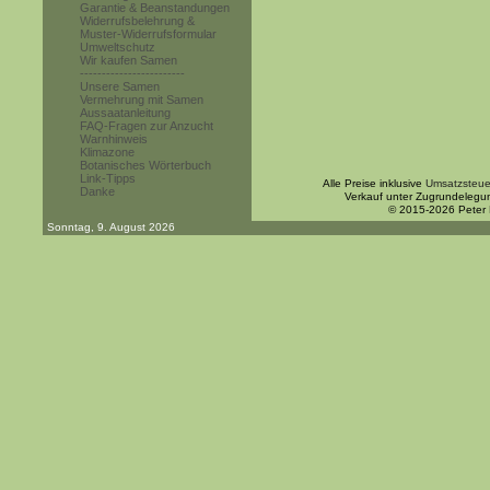
Garantie & Beanstandungen
Widerrufsbelehrung &
Muster-Widerrufsformular
Umweltschutz
Wir kaufen Samen
------------------------
Unsere Samen
Vermehrung mit Samen
Aussaatanleitung
FAQ-Fragen zur Anzucht
Warnhinweis
Klimazone
Botanisches Wörterbuch
Link-Tipps
Alle Preise inklusive
Umsatzsteue
Danke
Verkauf unter Zugrundelegu
© 2015-2026 Peter
Sonntag, 9. August 2026