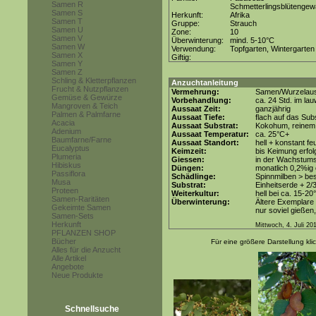
Samen R
Schmetterlingsblütenge
Samen S
Herkunft:
Afrika
Samen T
Gruppe:
Strauch
Samen U
Zone:
10
Samen V
Überwinterung:
mind. 5-10°C
Samen W
Verwendung:
Topfgarten, Wintergarten
Samen X
Giftig:
Samen Y
Samen Z
Schling & Kletterpflanzen
Anzuchtanleitung
Frucht & Nutzpflanzen
Vermehrung:
Samen/Wurzelaus
Gemüse & Gewürze
Vorbehandlung:
ca. 24 Std. im l
Mangroven & Teich
Aussaat Zeit:
ganzjährig
Palmen & Palmfarne
Aussaat Tiefe:
flach auf das Sub
Acacia
Aussaat Substrat:
Kokohum, reinem 
Adenium
Aussaat Temperatur:
ca. 25°C+
Baumfarne/Farne
Aussaat Standort:
hell + konstant fe
Eucalyptus
Keimzeit:
bis Keimung erfol
Plumeria
Giessen:
in der Wachstum
Hibiskus
Düngen:
monatlich 0,2%ig
Passiflora
Schädlinge:
Spinnmilben > be
Musa
Substrat:
Einheitserde + 2/
Proteen
Weiterkultur:
hell bei ca. 15-20
Samen-Raritäten
Überwinterung:
Ältere Exemplare 
Gekeimte Samen
nur soviel gießen,
Samen-Sets
Herkunft
Mittwoch, 4. Juli 20
PFLANZEN SHOP
Bücher
Für eine größere Darstellung kli
Alles für die Anzucht
Alle Artikel
Angebote
Neue Produkte
Schnellsuche