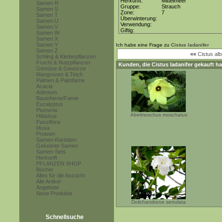
Herkunft:
Mittelmeer
Samen R
Gruppe:
Strauch
Samen S
Zone:
7
Samen T
Überwinterung:
Samen U
Verwendung:
Samen V
Giftig:
Samen W
Samen X
Samen Y
Ich habe eine Frage zu
Cistus ladanifer
Samen Z
««
Cistus alb
Schling & Kletterpflanzen
Frucht & Nutzpflanzen
Kunden, die
Cistus ladanifer
gekauft ha
Gemüse & Gewürze
Mangroven & Teich
Palmen & Palmfarne
Acacia
Adenium
Baumfarne/Farne
Eucalyptus
Plumeria
Abelmoschus moschatus
Hibiskus
Passiflora
Musa
Proteen
Samen-Raritäten
Gekeimte Samen
Samen-Sets
Herkunft
PFLANZEN SHOP
Bücher
Alles für die Anzucht
Alle Artikel
Angebote
Neue Produkte
Dolichandrone serrulata
Schnellsuche