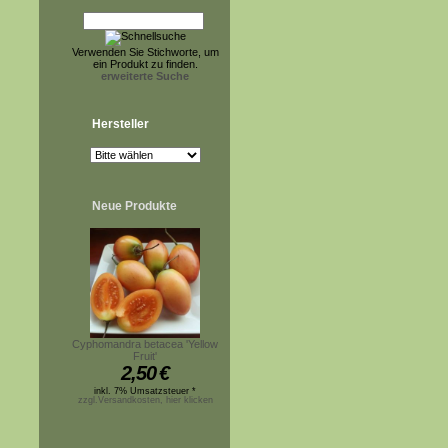
Verwenden Sie Stichworte, um
ein Produkt zu finden.
erweiterte Suche
Hersteller
Neue Produkte
Cyphomandra betacea 'Yellow
Fruit'
2,50
€
inkl. 7% Umsatzsteuer *
zzgl.Versandkosten, hier klicken