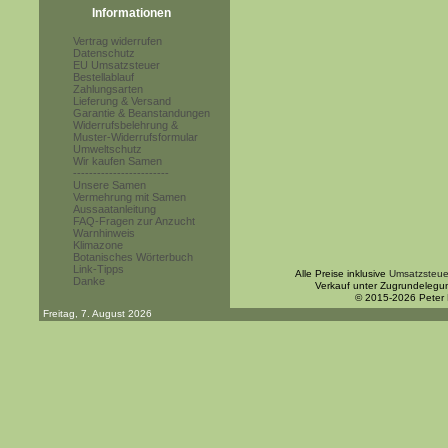
Informationen
Vertrag widerrufen
Datenschutz
EU Umsatzsteuer
Bestellablauf
Zahlungsarten
Lieferung & Versand
Garantie & Beanstandungen
Widerrufsbelehrung &
Muster-Widerrufsformular
Umweltschutz
Wir kaufen Samen
------------------------
Unsere Samen
Vermehrung mit Samen
Aussaatanleitung
FAQ-Fragen zur Anzucht
Warnhinweis
Klimazone
Botanisches Wörterbuch
Link-Tipps
Alle Preise inklusive
Umsatzsteue
Danke
Verkauf unter Zugrundelegu
© 2015-2026 Peter
Freitag, 7. August 2026