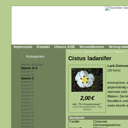
Impressum
Kontakt
Unsere AGB
Versandkosten
Vertrag wid
Sie sind hier:
Startseite
»
Samen A-Z
»
Samen C
Kategorien
Cistus ladanifer
Wieder lieferbar!
Lack-Zistros
Samen A-Z
(20 Korn)
Samen A
Samen B
Samen C
Samen D
immergrüner, a
Samen E
gegenständig a
Samen F
oberseits kahl
Samen G
Samen H
Blättern. Die 
2,00
€
Samen I
Basalfleck un
Samen J
inkl. 7% Umsatzsteuer *
meist einzeln 
Samen K
zzgl.Versandkosten, hier
Samen L
klicken
Samen M
Samen N
Steckbrief
Samen O
Familie:
Cistaceae
Samen P
Zistrosengewächse
Samen Q