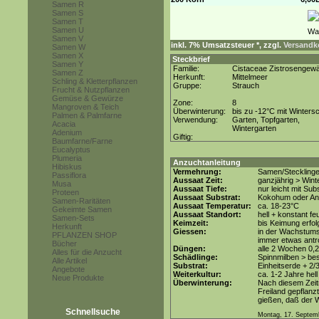
Samen R
Samen S
Samen T
Samen U
Samen V
inkl. 7% Umsatzsteuer *, zzgl.
Versandko
Samen W
Samen X
Steckbrief
Samen Y
Familie:
Cistaceae Zistrosengew
Samen Z
Herkunft:
Mittelmeer
Schling & Kletterpflanzen
Gruppe:
Strauch
Frucht & Nutzpflanzen
Gemüse & Gewürze
Zone:
8
Mangroven & Teich
Überwinterung:
bis zu -12°C mit Winters
Palmen & Palmfarne
Verwendung:
Garten, Topfgarten,
Acacia
Wintergarten
Adenium
Giftig:
Baumfarne/Farne
Eucalyptus
Plumeria
Anzuchtanleitung
Hibiskus
Vermehrung:
Samen/Steckling
Passiflora
Aussaat Zeit:
ganzjährig > Wint
Musa
Aussaat Tiefe:
nur leicht mit Su
Proteen
Aussaat Substrat:
Kokohum oder Anz
Samen-Raritäten
Aussaat Temperatur:
ca. 18-23°C
Gekeimte Samen
Aussaat Standort:
hell + konstant fe
Samen-Sets
Keimzeit:
bis Keimung erfol
Herkunft
Giessen:
in der Wachstum
PFLANZEN SHOP
immer etwas antr
Bücher
Düngen:
alle 2 Wochen 0,
Alles für die Anzucht
Schädlinge:
Spinnmilben > be
Alle Artikel
Substrat:
Einheitserde + 2/3
Angebote
Weiterkultur:
ca. 1-2 Jahre hell
Neue Produkte
Überwinterung:
Nach diesem Zeit
Freiland gepflanz
gießen, daß der W
Schnellsuche
Montag, 17. Septem