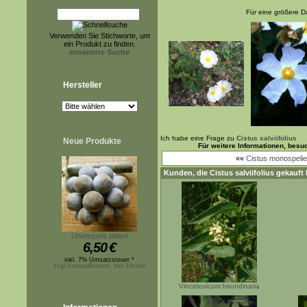
Für eine größere Da
Verwenden Sie Stichworte, um
ein Produkt zu finden.
erweiterte Suche
Hersteller
Ich habe eine Frage zu
Cistus salviifolius
Neue Produkte
Für weitere Informationen, besu
««
Cistus monospelie
Kunden, die
Cistus salviifolius
gekauft 
Unonopsis pittieri
6,50
€
inkl. 7% Umsatzsteuer *
zzgl.Versandkosten, hier klicken
Vincetoxicum hirundinaria