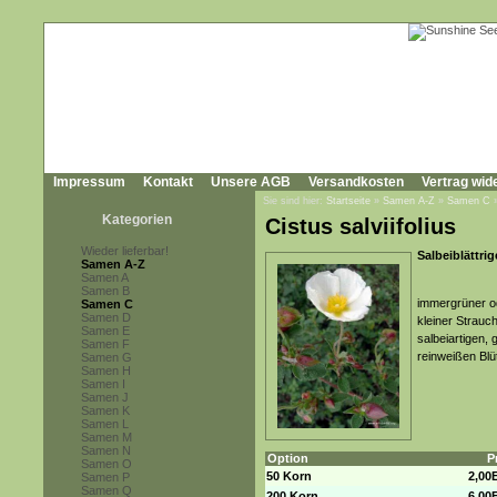
Impressum
Kontakt
Unsere AGB
Versandkosten
Vertrag wid
Sie sind hier:
Startseite
»
Samen A-Z
»
Samen C
Kategorien
Cistus salviifolius
Wieder lieferbar!
Salbeiblättri
Samen A-Z
Samen A
Samen B
immergrüner od
Samen C
Samen D
kleiner Strauc
Samen E
salbeiartigen,
Samen F
reinweißen Bl
Samen G
Samen H
Samen I
Samen J
Samen K
Samen L
Samen M
Samen N
Option
P
Samen O
50 Korn
2,00
Samen P
Samen Q
200 Korn
6,00