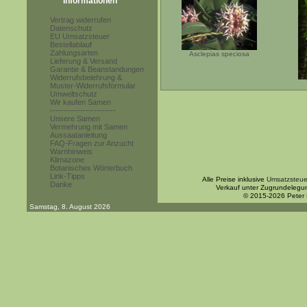
Informationen
Vertrag widerrufen
Datenschutz
EU Umsatzsteuer
Bestellablauf
Zahlungsarten
Asclepias speciosa
Lieferung & Versand
Garantie & Beanstandungen
Widerrufsbelehrung &
Muster-Widerrufsformular
Umweltschutz
Wir kaufen Samen
------------------------
Unsere Samen
Vermehrung mit Samen
Aussaatanleitung
FAQ-Fragen zur Anzucht
Warnhinweis
Klimazone
Botanisches Wörterbuch
Link-Tipps
Alle Preise inklusive
Umsatzsteue
Danke
Verkauf unter Zugrundelegu
© 2015-2026 Peter
Samstag, 8. August 2026