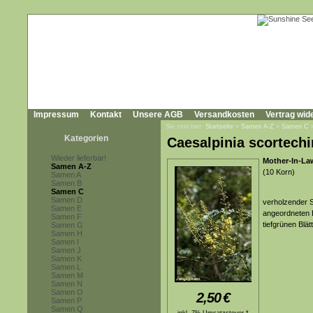
Impressum
Kontakt
Unsere AGB
Versandkosten
Vertrag wid
Sie sind hier:
Startseite
»
Samen A-Z
»
Samen C
Kategorien
Caesalpinia scortechi
Wieder lieferbar!
Mother-In-La
Samen A-Z
(10 Korn)
Samen A
Samen B
Samen C
Samen D
verholzender 
Samen E
angeordneten 
Samen F
tiefgrünen Blä
Samen G
Samen H
Samen I
Samen J
Samen K
Samen L
Samen M
Samen N
Samen O
2,50
€
Samen P
Samen Q