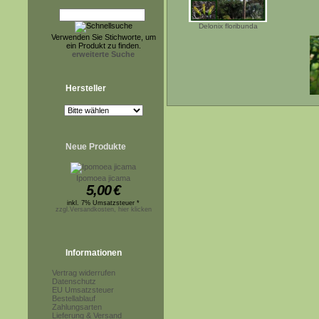
Delonix floribunda
Verwenden Sie Stichworte, um
ein Produkt zu finden.
erweiterte Suche
Hersteller
Neue Produkte
Ipomoea jicama
5,00
€
inkl. 7% Umsatzsteuer *
zzgl.Versandkosten, hier klicken
Informationen
Vertrag widerrufen
Datenschutz
EU Umsatzsteuer
Bestellablauf
Zahlungsarten
Lieferung & Versand