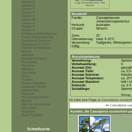
inkl. 7% Umsatzsteuer *
Samen R
zzgl.Versandkosten, hier
Samen S
klicken
Samen T
Samen U
Steckbrief
Samen V
Familie:
Caesalpiniaceae
Samen W
Johannisbrotgewächse
Samen X
Herkunft:
Australien
Samen Y
Gruppe:
Strauch
Samen Z
Schling & Kletterpflanzen
Zone:
10
Frucht & Nutzpflanzen
Überwinterung:
mind. 5-10°C
Gemüse & Gewürze
Verwendung:
Topfgarten, Wintergarten
Mangroven & Teich
Giftig:
Palmen & Palmfarne
Acacia
Adenium
Anzuchtanleitung
Baumfarne/Farne
Vermehrung:
Samen/
Eucalyptus
Vorbehandlung:
0
Plumeria
Aussaat Zeit:
ganzjäh
Hibiskus
Aussaat Tiefe:
ca. 0,5
Passiflora
Aussaat Substrat:
Kokohum
Musa
Aussaat Temperatur:
ca. 25
Proteen
Aussaat Standort:
hell + 
Samen-Raritäten
Keimzeit:
ca. 2-
Gekeimte Samen
Schädlinge:
Spinnmi
Samen-Sets
Herkunft
Montag, 
PFLANZEN SHOP
Ich habe eine Frage zu
Caesalpinia scortech
Bücher
Alles für die Anzucht
««
Caesalpinia sa
Alle Artikel
Angebote
Kunden, die
Caesalpinia scortechinii
ge
Neue Produkte
Schnellsuche