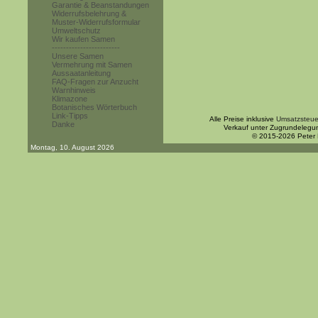
Garantie & Beanstandungen
Widerrufsbelehrung &
Muster-Widerrufsformular
Umweltschutz
Wir kaufen Samen
------------------------
Unsere Samen
Vermehrung mit Samen
Aussaatanleitung
FAQ-Fragen zur Anzucht
Warnhinweis
Klimazone
Botanisches Wörterbuch
Link-Tipps
Alle Preise inklusive
Umsatzsteue
Danke
Verkauf unter Zugrundelegu
© 2015-2026 Peter
Montag, 10. August 2026