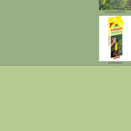
Acacia oldfieldii
Gelbtafeln