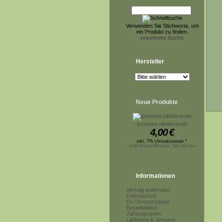
Verwenden Sie Stichworte, um
ein Produkt zu finden.
erweiterte Suche
Hersteller
Neue Produkte
Ipomoea hildebrandtii
4,00
€
inkl. 7% Umsatzsteuer *
zzgl.Versandkosten, hier klicken
Informationen
Vertrag widerrufen
Datenschutz
EU Umsatzsteuer
Bestellablauf
Zahlungsarten
Lieferung & Versand