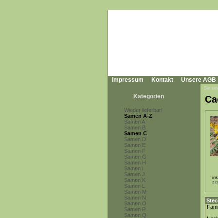
Impressum
Kontakt
Unsere AGB
Sie sin
Kategorien
Ca
Wieder lieferbar!
Samen A-Z
Samen A
Samen B
Samen C
Samen D
Samen E
Samen F
Samen G
Samen H
Samen I
Samen J
in
Samen K
zz
Samen L
Samen M
Samen N
Stec
Samen O
Fami
Samen P
Samen Q