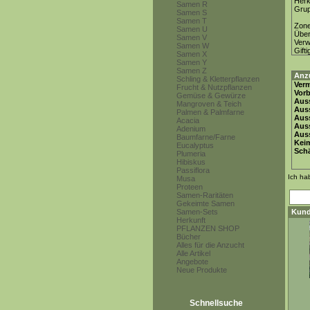
Herk
Samen R
Gru
Samen S
Samen T
Zon
Samen U
Über
Samen V
Ver
Samen W
Gifti
Samen X
Samen Y
Samen Z
Anz
Schling & Kletterpflanzen
Ver
Frucht & Nutzpflanzen
Vor
Gemüse & Gewürze
Auss
Mangroven & Teich
Auss
Palmen & Palmfarne
Auss
Acacia
Aus
Adenium
Auss
Baumfarne/Farne
Keim
Eucalyptus
Schä
Plumeria
Hibiskus
Passiflora
Ich ha
Musa
Proteen
Samen-Raritäten
Gekeimte Samen
Samen-Sets
Kund
Herkunft
PFLANZEN SHOP
Bücher
Alles für die Anzucht
Alle Artikel
Angebote
Neue Produkte
Schnellsuche