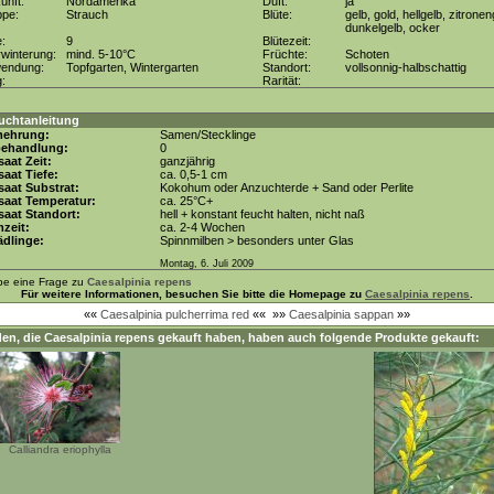
unft:
Nordamerika
Duft:
ja
ppe:
Strauch
Blüte:
gelb, gold, hellgelb, zitronen
dunkelgelb, ocker
e:
9
Blütezeit:
winterung:
mind. 5-10°C
Früchte:
Schoten
wendung:
Topfgarten, Wintergarten
Standort:
vollsonnig-halbschattig
g:
Rarität:
uchtanleitung
mehrung:
Samen/Stecklinge
behandlung:
0
aat Zeit:
ganzjährig
aat Tiefe:
ca. 0,5-1 cm
aat Substrat:
Kokohum oder Anzuchterde + Sand oder Perlite
saat Temperatur:
ca. 25°C+
aat Standort:
hell + konstant feucht halten, nicht naß
zeit:
ca. 2-4 Wochen
dlinge:
Spinnmilben > besonders unter Glas
Montag, 6. Juli 2009
be eine Frage zu
Caesalpinia repens
Für weitere Informationen, besuchen Sie bitte die Homepage zu
Caesalpinia repens
.
««
Caesalpinia pulcherrima red
««
»»
Caesalpinia sappan
»»
en, die
Caesalpinia repens
gekauft haben, haben auch folgende Produkte gekauft:
Calliandra eriophylla