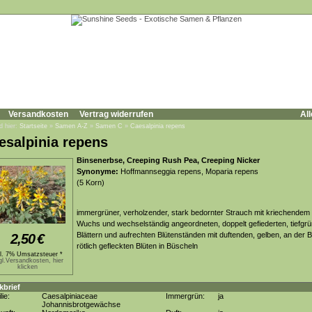
Versandkosten
Vertrag widerrufen
All
d hier:
Startseite
»
Samen A-Z
»
Samen C
»
Caesalpinia repens
esalpinia repens
Binsenerbse, Creeping Rush Pea, Creeping Nicker
Synonyme:
Hoffmannseggia repens, Moparia repens
(5 Korn)
immergrüner, verholzender, stark bedornter Strauch mit kriechendem
Wuchs und wechselständig angeordneten, doppelt gefiederten, tiefgr
Blättern und aufrechten Blütenständen mit duftenden, gelben, an der 
2,50
€
rötlich gefleckten Blüten in Büscheln
kl. 7% Umsatzsteuer *
gl.Versandkosten, hier
klicken
kbrief
lie:
Caesalpiniaceae
Immergrün:
ja
Johannisbrotgewächse