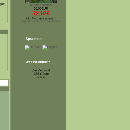
gelb,
Mucuna sloanei
60,00EUR
32,10
€
inkl. 7% Umsatzsteuer *
zzgl.Versandkosten, hier klicken
Sprachen
Wer ist online?
Zur Zeit sind
365 Gäste
online.