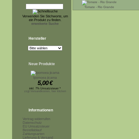
Tomate - Rio Grande
Verwenden Sie Stichworte, um
ein Produkt zu finden.
erweiterte Suche
Hersteller
Neue Produkte
Ipomoea jicama
5,00
€
inkl. 7% Umsatzsteuer *
zzgl.Versandkosten, hier klicken
Informationen
Vertrag widerrufen
Datenschutz
EU Umsatzsteuer
Bestellablauf
Zahlungsarten
Lieferung & Versand