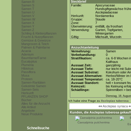
Steckbrief
Samen R
Samen S
Familie:
Apocynaceae
Samen T
Hundsgiftgewächse frühe
Samen U
Asclepiadaceae
Samen V
Herkunft:
Nordamerika
Samen W
Gruppe:
Staude
Samen X
Zone:
7
Samen Y
Überwinterung:
entfällt, da frosthart
Samen Z
Verwendung:
Garten, Topfgarten,
Schling & Kletterpflanzen
Wintergarten
Frucht & Nutzpflanzen
Giftig:
Milchsaft, Wurzeln
Gemüse & Gewürze
Mangroven & Teich
Palmen & Palmfarne
Anzuchtanleitung
Acacia
Vermehrung:
Samen
Adenium
Vorbehandlung:
0
Baumfarne/Farne
Stratifikation:
ca. 6-8 Wochen i
Eucalyptus
Kalthaus
Plumeria
Aussaat Zeit:
ganzjährig
Hibiskus
Aussaat Tiefe:
nur leicht mit Su
Passiflora
Aussaat Substrat:
Kokohum oder Anz
Musa
Aussaat Alternative:
Herbst/Winter im 
Proteen
Aussaat Temperatur:
ca. 18-20°C
Samen-Raritäten
Aussaat Standort:
hell + konstant fe
Gekeimte Samen
Keimzeit:
bis Keimung erfol
Samen-Sets
Schädlinge:
Spinnmilben > be
Herkunft
Dienstag, 16. Augus
PFLANZEN SHOP
Bücher
Ich habe eine Frage zu
Asclepias tuberosa
Alles für die Anzucht
««
Asclepias syriaca
«
Alle Artikel
Angebote
Kunden, die
Asclepias tuberosa
gekauft
Neue Produkte
Caesalpinia pulcherrima
Es
Schnellsuche