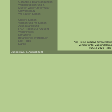
Garantie & Beanstandungen
Widerrufsbelehrung &
Muster-Widerrufsformular
Umweltschutz
Wir kaufen Samen
------------------------
Unsere Samen
Vermehrung mit Samen
Aussaatanleitung
FAQ-Fragen zur Anzucht
Warnhinweis
Klimazone
Botanisches Wörterbuch
Link-Tipps
Alle Preise inklusive
Umsatzsteue
Danke
Verkauf unter Zugrundelegu
© 2015-2026 Peter
Donnerstag, 6. August 2026