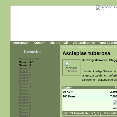
Impressum
Kontakt
Unsere AGB
Versandkosten
Vertrag wid
Sie sind hier:
Startseite
»
Samen A-Z
»
Samen A
Kategorien
Asclepias tuberosa
Wieder lieferbar!
Butterfly Milkweed, Chig
Samen A-Z
Samen A
Samen B
robuste, knollige Staude bi
Samen C
Samen D
langen, lanzettlichen, tief
Samen E
zahlreichen, duftenden oran
Samen F
Samen G
Samen H
Option
P
Samen I
20 Korn
2,50
Samen J
100 Korn
7,49
Samen K
Samen L
Samen M
Samen N
Samen O
Samen P
inkl. 7% Umsatzsteuer *, zzgl.
Versandko
Samen Q