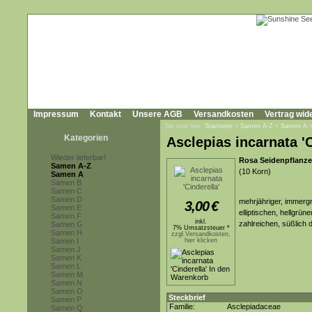
Impressum
Kontakt
Unsere AGB
Versandkosten
Vertrag wid
Sie sind hier:
Startseite
»
Samen A-Z
»
Samen A
Kategorien
Asclepias incarnata 'C
Wieder lieferbar!
Rosa Seidenpflanze,
Samen A-Z
(10 Korn)
Samen A
Samen B
Samen C
Samen D
mehrjähriger, immerg
3,00
€
Samen E
elliptischen, hellgrü
Samen F
inkl.
zahlreichen, süßlich 
Samen G
7% Umsatzsteuer *
Samen H
zzgl.Versandkosten,
Samen I
hier klicken
Samen J
Samen K
Samen L
Samen M
Samen N
Samen O
Steckbrief
Samen P
Familie:
Asclepiadaceae
Samen Q