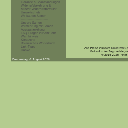
Garantie & Beanstandungen
Widerrufsbelehrung &
Muster-Widerrufsformular
Umweltschutz
Wir kaufen Samen
------------------------
Unsere Samen
Vermehrung mit Samen
Aussaatanleitung
FAQ-Fragen zur Anzucht
Warnhinweis
Klimazone
Botanisches Wörterbuch
Link-Tipps
Alle Preise inklusive
Umsatzsteue
Danke
Verkauf unter Zugrundelegu
© 2015-2026 Peter
Donnerstag, 6. August 2026