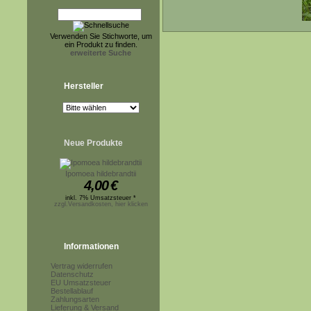
Verwenden Sie Stichworte, um
ein Produkt zu finden.
erweiterte Suche
Hersteller
Neue Produkte
Ipomoea hildebrandtii
4,00
€
inkl. 7% Umsatzsteuer *
zzgl.Versandkosten, hier klicken
Informationen
Vertrag widerrufen
Datenschutz
EU Umsatzsteuer
Bestellablauf
Zahlungsarten
Lieferung & Versand