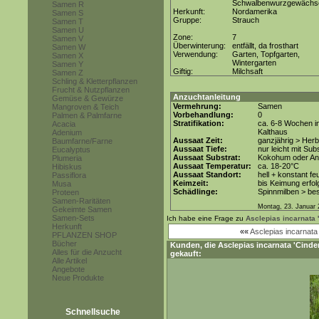
Schwalbenwurzgewächs
Samen R
Herkunft:
Nordamerika
Samen S
Gruppe:
Strauch
Samen T
Samen U
Zone:
7
Samen V
Überwinterung:
entfällt, da frosthart
Samen W
Verwendung:
Garten, Topfgarten,
Samen X
Wintergarten
Samen Y
Giftig:
Milchsaft
Samen Z
Schling & Kletterpflanzen
Frucht & Nutzpflanzen
Anzuchtanleitung
Gemüse & Gewürze
Vermehrung:
Samen
Mangroven & Teich
Vorbehandlung:
0
Palmen & Palmfarne
Stratifikation:
ca. 6-8 Wochen i
Acacia
Kalthaus
Adenium
Aussaat Zeit:
ganzjährig > Herbs
Baumfarne/Farne
Aussaat Tiefe:
nur leicht mit Su
Eucalyptus
Aussaat Substrat:
Kokohum oder Anz
Plumeria
Aussaat Temperatur:
ca. 18-20°C
Hibiskus
Aussaat Standort:
hell + konstant fe
Passiflora
Keimzeit:
bis Keimung erfol
Musa
Schädlinge:
Spinnmilben > be
Proteen
Samen-Raritäten
Montag, 23. Januar 
Gekeimte Samen
Samen-Sets
Ich habe eine Frage zu
Asclepias incarnata '
Herkunft
««
Asclepias incarnata
PFLANZEN SHOP
Bücher
Kunden, die
Asclepias incarnata 'Cinder
Alles für die Anzucht
gekauft:
Alle Artikel
Angebote
Neue Produkte
Schnellsuche