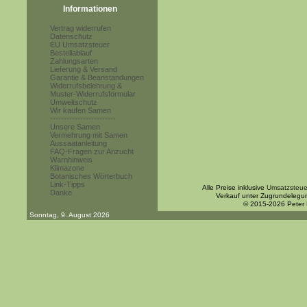
Informationen
Vertrag widerrufen
Datenschutz
EU Umsatzsteuer
Bestellablauf
Zahlungsarten
Lieferung & Versand
Garantie & Beanstandungen
Widerrufsbelehrung &
Muster-Widerrufsformular
Umweltschutz
Wir kaufen Samen
------------------------
Unsere Samen
Vermehrung mit Samen
Aussaatanleitung
FAQ-Fragen zur Anzucht
Warnhinweis
Klimazone
Botanisches Wörterbuch
Link-Tipps
Alle Preise inklusive
Umsatzsteue
Danke
Verkauf unter Zugrundelegu
© 2015-2026 Peter
Sonntag, 9. August 2026