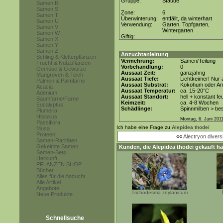
Gruppe:
Staude
Samen R
Samen S
Zone:
6
Samen T
Überwinterung:
entfällt, da winterhart
Samen U
Verwendung:
Garten, Topfgarten,
Samen V
Wintergarten
Samen W
Giftig:
Samen X
Samen Y
Samen Z
Anzuchtanleitung
Schling & Kletterpflanzen
Vermehrung:
Samen/Teilung
Frucht & Nutzpflanzen
Vorbehandlung:
0
Gemüse & Gewürze
Aussaat Zeit:
ganzjährig
Mangroven & Teich
Aussaat Tiefe:
Lichtkeimer! Nur 
Palmen & Palmfarne
Aussaat Substrat:
Kokohum oder Anz
Acacia
Aussaat Temperatur:
ca. 15-20°C
Adenium
Aussaat Standort:
hell + konstant fe
Baumfarne/Farne
Keimzeit:
ca. 4-8 Wochen
Eucalyptus
Schädlinge:
Spinnmilben > be
Plumeria
Hibiskus
Montag, 6. Juni 201
Passiflora
Ich habe eine Frage zu
Alepidea thodei
Musa
Proteen
««
Alectryon diversi
Samen-Raritäten
Gekeimte Samen
Kunden, die
Alepidea thodei
gekauft ha
Samen-Sets
Herkunft
PFLANZEN SHOP
Bücher
Alles für die Anzucht
Alle Artikel
Angebote
Trichodesma zeylanicum
Neue Produkte
Schnellsuche