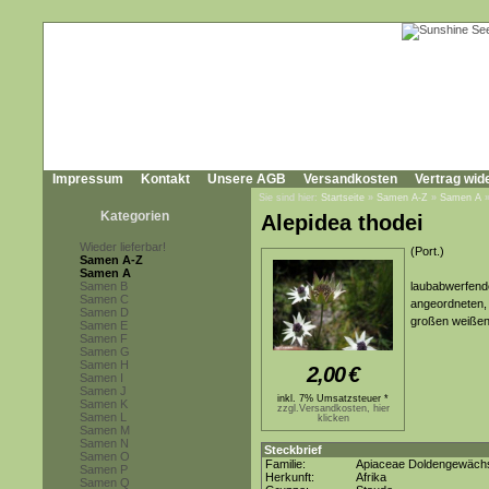
Impressum
Kontakt
Unsere AGB
Versandkosten
Vertrag wid
Sie sind hier:
Startseite
»
Samen A-Z
»
Samen A
Kategorien
Alepidea thodei
Wieder lieferbar!
(Port.)
Samen A-Z
Samen A
Samen B
laubabwerfende
Samen C
angeordneten, 
Samen D
großen weißen
Samen E
Samen F
Samen G
Samen H
2,00
€
Samen I
Samen J
inkl. 7% Umsatzsteuer *
Samen K
zzgl.Versandkosten, hier
Samen L
klicken
Samen M
Samen N
Steckbrief
Samen O
Familie:
Apiaceae Doldengewäch
Samen P
Herkunft:
Afrika
Samen Q