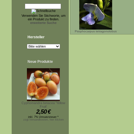
Verwenden Sie Stichworte, um
ein Produkt zu finden.
erweiterte Suche
Psophocarpus tetragonolobus
Hersteller
Neue Produkte
Cyphomandra betacea 'Yellow
Fruit'
2,50
€
inkl. 7% Umsatzsteuer *
zzgl.Versandkosten, hier klicken