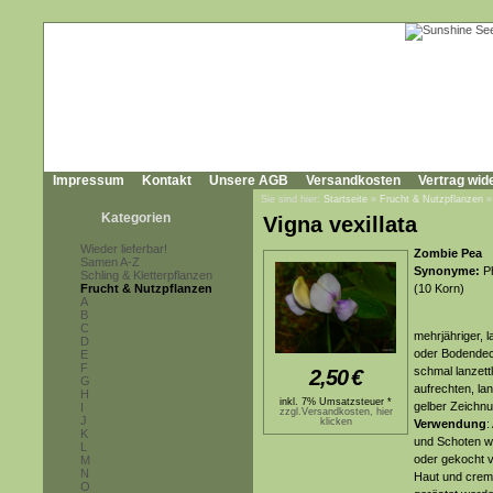
Impressum
Kontakt
Unsere AGB
Versandkosten
Vertrag wid
Sie sind hier:
Startseite
»
Frucht & Nutzpflanzen
Kategorien
Vigna vexillata
Wieder lieferbar!
Zombie Pea
Samen A-Z
Synonyme:
Ph
Schling & Kletterpflanzen
Frucht & Nutzpflanzen
(10 Korn)
A
B
C
mehrjähriger, 
D
oder Bodendeck
E
F
schmal lanzettl
2,50
€
G
aufrechten, la
H
inkl. 7% Umsatzsteuer *
gelber Zeichnu
I
zzgl.Versandkosten, hier
J
klicken
Verwendung
:
K
und Schoten w
L
oder gekocht v
M
N
Haut und crem
O