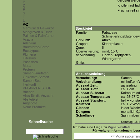
geröstet werde
P
Knollen auf fa
Q
R
Früchte reif sin
S
T
U
V-Z
Gemüse & Gewürze
Steckbrief
Mangroven & Teich
Familie:
Fabaceae
Palmen & Palmfarne
Schmetterlingsblütenge
Acacia
Herkunft:
Afrika
Adenium
Gruppe:
Kletterpflanze
Baumfarne/Farne
Zone:
8
Eucalyptus
Überwinterung:
mind. 15°C
Plumeria
Verwendung:
Garten, Topfgarten,
Hibiskus
Wintergarten
Passiflora
Giftig:
Musa
Proteen
Samen-Raritäten
Anzuchtanleitung
Gekeimte Samen
Vermehrung:
Samen
Samen-Sets
Vorbehandlung:
mit heißem 
Herkunft
Aussaat Zeit:
ganzjährig
PFLANZEN SHOP
Aussaat Tiefe:
ca. 1 cm
Bücher
Aussaat Substrat:
Kokohum ode
Alles für die Anzucht
Aussaat Temperatur:
ca. 25-27°C
Alle Artikel
Aussaat Standort:
hell + konsta
Angebote
Keimzeit:
ca. 1-2 Woc
Neue Produkte
Giessen:
in der Wach
Düngen:
monatlich 0
Schädlinge:
Spinnmilben
Schnellsuche
Samstag, 18.
Ich habe eine Frage zu
Vigna vexillata
Für weitere Informationen, be
««
Vigna subterra