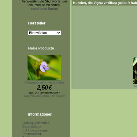
Verwenden Sie Stichworte, um
Kunden, die
Vigna vexillata
gekauft hab
ein Produkt zu finden.
erweiterte Suche
Hersteller
Neue Produkte
Calopogonium mucunoides
2,50
€
E
inkl. 7% Umsatzsteuer *
zzgl.Versandkosten, hier klicken
Informationen
Vertrag widerrufen
Datenschutz
EU Umsatzsteuer
Bestellablauf