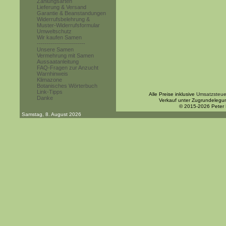
Zahlungsarten
Lieferung & Versand
Garantie & Beanstandungen
Widerrufsbelehrung &
Muster-Widerrufsformular
Umweltschutz
Wir kaufen Samen
------------------------
Unsere Samen
Vermehrung mit Samen
Aussaatanleitung
FAQ-Fragen zur Anzucht
Warnhinweis
Klimazone
Botanisches Wörterbuch
Link-Tipps
Alle Preise inklusive
Umsatzsteue
Danke
Verkauf unter Zugrundelegu
© 2015-2026 Peter
Samstag, 8. August 2026