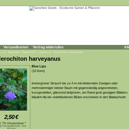
Versandkosten
Vertrag widerrufen
All
d hier:
Startseite
»
Samen A-Z
»
Samen S
»
Sclerochiton harveyanus
lerochiton harveyanus
Blue Lips
(10 Korn)
immergrüner Strauch bis zu 4 m mit kletternden Zweigen oder
mehrstämmiger kleiner Baum mit gegenständig angeordneten,
kurzgestielten, glänzend tiefgrünen, am Rand grob gesägten Blättern.
bläulich-lila bis violettfarbenen Blüten erscheinen in den Blattachseln
2,50
€
kl. 7% Umsatzsteuer *
gl.Versandkosten, hier
klicken