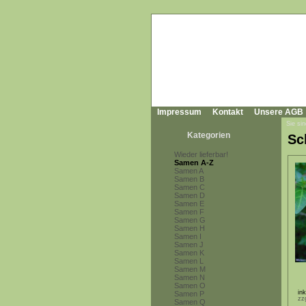
Impressum
Kontakt
Unsere AGB
Sie sin
Kategorien
Sc
Wieder lieferbar!
Samen A-Z
Samen A
Samen B
Samen C
Samen D
Samen E
Samen F
Samen G
Samen H
Samen I
Samen J
Samen K
Samen L
Samen M
Samen N
Samen O
in
Samen P
zz
Samen Q