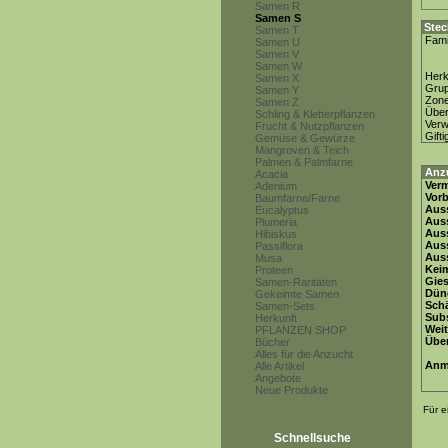
Samen R
Samen S
Stec
Samen T
Fami
Samen U
Samen V
Samen W
Herk
Samen X
Gru
Samen Y
Zon
Samen Z
Über
Schling & Kletterpflanzen
Ver
Frucht & Nutzpflanzen
Gifti
Gemüse & Gewürze
Mangroven & Teich
Palmen & Palmfarne
Anz
Acacia
Ver
Adenium
Vor
Baumfarne/Farne
Auss
Eucalyptus
Auss
Plumeria
Auss
Hibiskus
Aus
Passiflora
Auss
Musa
Keim
Proteen
Gie
Samen-Raritäten
Dün
Gekeimte Samen
Schä
Samen-Sets
Subs
Herkunft
Weit
PFLANZEN SHOP
Übe
Bücher
Alles für die Anzucht
Anm
Alle Artikel
Angebote
Neue Produkte
Für e
Schnellsuche