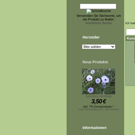
Verwenden Sie Stichworte, um
ein Produkt zu finden.
erweiterte Suche
Ich ha
Hersteller
Kund
Neue Produkte
Ipomoea ternifolia
3,50
€
inkl. 7% Umsatzsteuer *
zzgl.Versandkosten, hier klicken
Informationen