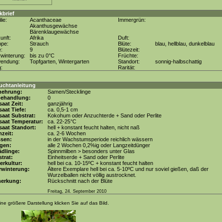
kbrief
lie:
Acanthaceae
Immergrün:
Akanthusgewächse
Bärenklaugewächse
unft:
Afrika
Duft:
ppe:
Strauch
Blüte:
blau, hellblau, dunkelblau
e:
9
Blütezeit:
winterung:
bis zu 0°C
Früchte:
wendung:
Topfgarten, Wintergarten
Standort:
sonnig-halbschattig
g:
Rarität:
uchtanleitung
mehrung:
Samen/Stecklinge
behandlung:
0
aat Zeit:
ganzjährig
aat Tiefe:
ca. 0,5-1 cm
aat Substrat:
Kokohum oder Anzuchterde + Sand oder Perlite
saat Temperatur:
ca. 22-25°C
aat Standort:
hell + konstant feucht halten, nicht naß
zeit:
ca. 2-6 Wochen
ssen:
in der Wachstumsperiode reichlich wässern
gen:
alle 2 Wochen 0,2%ig oder Langzeitdünger
dlinge:
Spinnmilben > besonders unter Glas
trat:
Einheitserde + Sand oder Perlite
erkultur:
hell bei ca. 10-15ºC + konstant feucht halten
rwinterung:
Ältere Exemplare hell bei ca. 5-10ºC und nur soviel gießen, daß der
Wurzelballen nicht völlig austrocknet.
erkung:
Rückschnitt nach der Blüte
Freitag, 24. September 2010
ine größere Darstellung klicken Sie auf das Bild.