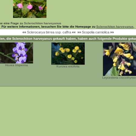
be eine Frage zu
Sclerochiton harveyanus
Für weitere Informationen, besuchen Sie bitte die Homepage zu
Sclerochiton harveyanus
.
««
Sclerocarya birrea ssp. caffra
««
»»
Scopolia carniolica
»»
en, die
Sclerochiton harveyanus
gekauft haben, haben auch folgende Produkte geka
Hovea trisperma
Kunzea ericifolia
Leycesteria crocothyrso