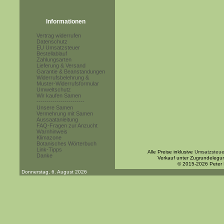
Informationen
Vertrag widerrufen
Datenschutz
EU Umsatzsteuer
Bestellablauf
Zahlungsarten
Lieferung & Versand
Garantie & Beanstandungen
Widerrufsbelehrung &
Muster-Widerrufsformular
Umweltschutz
Wir kaufen Samen
------------------------
Unsere Samen
Vermehrung mit Samen
Aussaatanleitung
FAQ-Fragen zur Anzucht
Warnhinweis
Klimazone
Botanisches Wörterbuch
Link-Tipps
Alle Preise inklusive
Umsatzsteue
Danke
Verkauf unter Zugrundelegu
© 2015-2026 Peter
Donnerstag, 6. August 2026