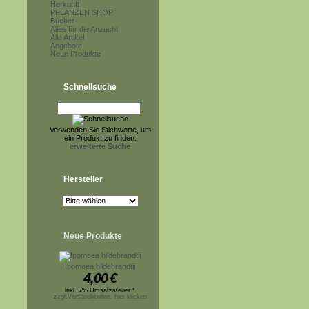
Herkunft
PFLANZEN SHOP
Bücher
Alles für die Anzucht
Alle Artikel
Angebote
Neue Produkte
Schnellsuche
Verwenden Sie Stichworte, um
ein Produkt zu finden.
erweiterte Suche
Hersteller
Neue Produkte
Ipomoea hildebrandtii
4,00
€
inkl. 7% Umsatzsteuer *
zzgl.Versandkosten, hier klicken