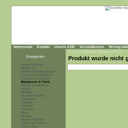
Impressum
Kontakt
Unsere AGB
Versandkosten
Vertrag wid
Sie sind hier:
Startseite
»
Mangroven & Teich
Kategorien
Produkt wurde nicht 
Wieder lieferbar!
Samen A-Z
Schling & Kletterpflanzen
Frucht & Nutzpflanzen
Gemüse & Gewürze
Mangroven & Teich
Palmen & Palmfarne
Acacia
Adenium
Baumfarne/Farne
Eucalyptus
Plumeria
Hibiskus
Passiflora
Musa
Proteen
Samen-Raritäten
Gekeimte Samen
Samen-Sets