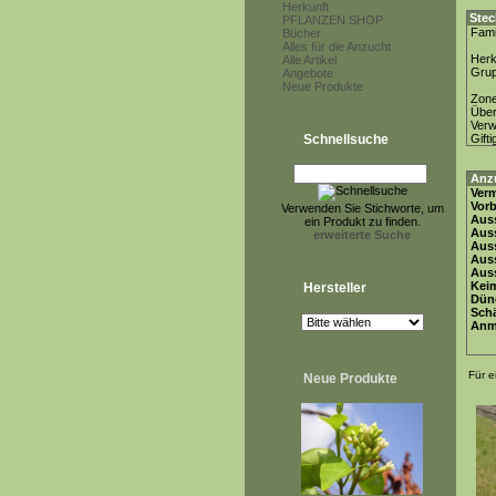
Herkunft
Stec
PFLANZEN SHOP
Fami
Bücher
Alles für die Anzucht
Herk
Alle Artikel
Gru
Angebote
Neue Produkte
Zon
Über
Ver
Schnellsuche
Gifti
Anz
Ver
Vor
Verwenden Sie Stichworte, um
Auss
ein Produkt zu finden.
Auss
erweiterte Suche
Auss
Aus
Auss
Keim
Hersteller
Dün
Schä
Anm
Für e
Neue Produkte