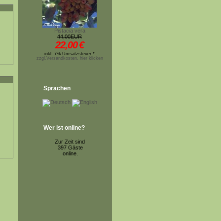
Pistacia vera
44,00EUR
22,00
€
inkl. 7% Umsatzsteuer *
zzgl.Versandkosten, hier klicken
Sprachen
Wer ist online?
Zur Zeit sind
397 Gäste
online.