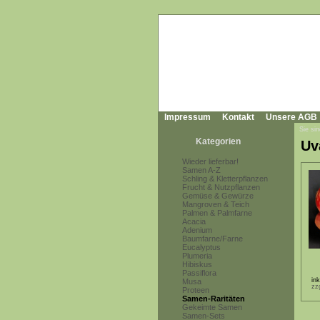
Impressum
Kontakt
Unsere AGB
Sie sin
Kategorien
Uv
Wieder lieferbar!
Samen A-Z
Schling & Kletterpflanzen
Frucht & Nutzpflanzen
Gemüse & Gewürze
Mangroven & Teich
Palmen & Palmfarne
Acacia
Adenium
Baumfarne/Farne
Eucalyptus
Plumeria
Hibiskus
Passiflora
in
Musa
zz
Proteen
Samen-Raritäten
Gekeimte Samen
Samen-Sets