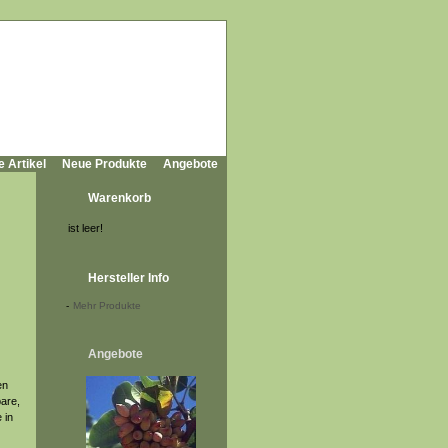
e Artikel
Neue Produkte
Angebote
Warenkorb
ist leer!
Hersteller Info
-
Mehr Produkte
Angebote
en
are,
 in