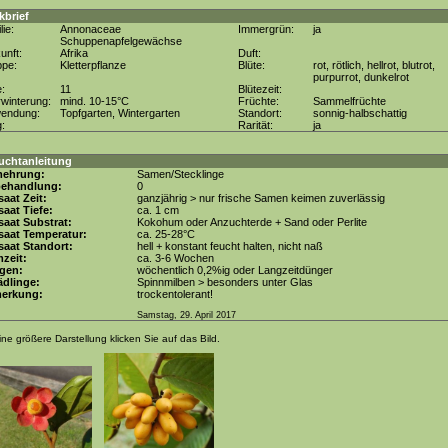
kbrief
lie:
Annonaceae
Immergrün:
ja
Schuppenapfelgewächse
unft:
Afrika
Duft:
ppe:
Kletterpflanze
Blüte:
rot, rötlich, hellrot, blutrot,
purpurrot, dunkelrot
e:
11
Blütezeit:
winterung:
mind. 10-15°C
Früchte:
Sammelfrüchte
wendung:
Topfgarten, Wintergarten
Standort:
sonnig-halbschattig
g:
Rarität:
ja
uchtanleitung
mehrung:
Samen/Stecklinge
behandlung:
0
aat Zeit:
ganzjährig > nur frische Samen keimen zuverlässig
aat Tiefe:
ca. 1 cm
aat Substrat:
Kokohum oder Anzuchterde + Sand oder Perlite
saat Temperatur:
ca. 25-28°C
aat Standort:
hell + konstant feucht halten, nicht naß
zeit:
ca. 3-6 Wochen
gen:
wöchentlich 0,2%ig oder Langzeitdünger
dlinge:
Spinnmilben > besonders unter Glas
erkung:
trockentolerant!
Samstag, 29. April 2017
ine größere Darstellung klicken Sie auf das Bild.