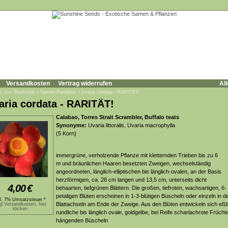
Versandkosten
Vertrag widerrufen
All
d hier:
Startseite
»
Samen-Raritäten
»
Uvaria cordata - RARITÄT!
aria cordata - RARITÄT!
Calabao, Torres Strait Scrambler, Buffalo teats
Synonyme:
Uvaria littoralis, Uvaria macrophylla
(5 Korn)
immergrüne, verholzende Pflanze mit kletternden Trieben bis zu 6
m und bräunlichen Haaren besetzten Zweigen, wechselständig
angeordneten, länglich-elliptischen bis länglich-ovalen, an der Basis
herzförmigen, ca. 28 cm langen und 13,5 cm, unterseits dicht
4,00
€
behaarten, tiefgrünen Blättern. Die großen, tiefroten, wachsartigen, 6-
petaligen Blüten erscheinen in 1-3-blütigen Büscheln oder einzeln in d
kl. 7% Umsatzsteuer *
Blattachseln am Ende der Zweige. Aus den Blüten entwickeln sich eßb
gl.Versandkosten, hier
klicken
rundliche bis länglich ovale, goldgelbe, bei Reife scharlachrote Früchte
hängenden Büscheln