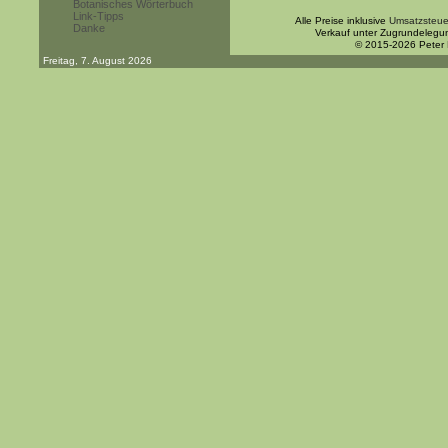
Botanisches Wörterbuch
Link-Tipps
Alle Preise inklusive
Umsatzsteue
Danke
Verkauf unter Zugrundelegu
© 2015-2026 Peter
Freitag, 7. August 2026