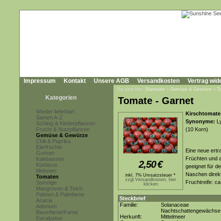
Impressum
Kontakt
Unsere AGB
Versandkosten
Vertrag wid
Sie sind hier:
Startseite
»
Gemüse & Gewürze
»
T
Kategorien
Tomate - Garnet
Wieder lieferbar!
Kirschtomate
Samen A-Z
Synonyme:
Ly
Schling & Kletterpflanzen
Frucht & Nutzpflanzen
(10 Korn)
Gemüse & Gewürze
Chili & Paprika
Eierfrüchte
Eine neue ertr
Gurken
Früchten und 
Kalebassen
2,50
€
Kürbisse
geeignet für d
Melonen
Naschen direkt
inkl. 7% Umsatzsteuer *
Tomaten
zzgl.Versandkosten, hier
Fruchtreife: c
Sonstige
klicken
Mangroven & Teich
Palmen & Palmfarne
Steckbrief
Acacia
Familie:
Solanaceae
Adenium
Nachtschattengewächse
Baumfarne/Farne
Herkunft:
Mittelmeer
Eucalyptus