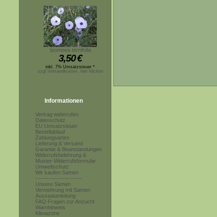
Ipomoea ternifolia
3,50
€
inkl. 7% Umsatzsteuer *
zzgl.Versandkosten, hier klicken
Informationen
Vertrag widerrufen
Datenschutz
EU Umsatzsteuer
Bestellablauf
Zahlungsarten
Lieferung & Versand
Garantie & Beanstandungen
Widerrufsbelehrung &
Muster-Widerrufsformular
Umweltschutz
Wir kaufen Samen
------------------------
Unsere Samen
Vermehrung mit Samen
Aussaatanleitung
FAQ-Fragen zur Anzucht
Warnhinweis
Klimazone