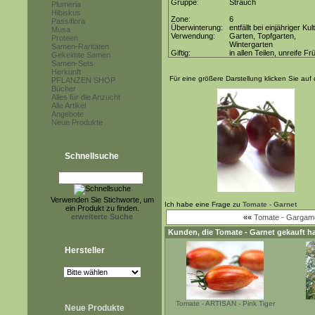
Gruppe:
Strauch
Plumeria
Hibiskus
Zone:
6
Passiflora
Überwinterung:
entfällt bei einjähriger Kul
Musa
Verwendung:
Garten, Topfgarten,
Proteen
Wintergarten
Samen-Raritäten
Giftig:
in allen Teilen, unreife Fr
Gekeimte Samen
Samen-Sets
Herkunft
Für eine größere Darstellung klicken Sie auf 
PFLANZEN SHOP
Bücher
Alles für die Anzucht
Alle Artikel
Angebote
Neue Produkte
Schnellsuche
Verwenden Sie Stichworte, um
Ich habe eine Frage zu
Tomate - Garnet
ein Produkt zu finden.
erweiterte Suche
««
Tomate - Gargame
Kunden, die
Tomate - Garnet
gekauft ha
Hersteller
Tomate - ARTISAN - Pink Tiger
Neue Produkte