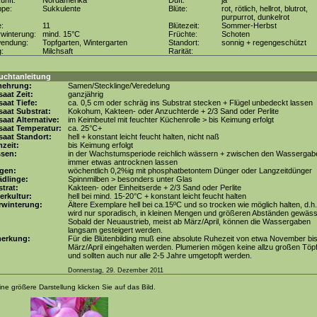
unft:
Nordamerika
Duft:
ja
ppe:
Sukkulente
Blüte:
rot, rötlich, hellrot, blutrot,
purpurrot, dunkelrot
e:
11
Blütezeit:
Sommer-Herbst
winterung:
mind. 15°C
Früchte:
Schoten
wendung:
Topfgarten, Wintergarten
Standort:
sonnig + regengeschützt
g:
Milchsaft
Rarität:
uchtanleitung
mehrung:
Samen/Stecklinge/Veredelung
aat Zeit:
ganzjährig
aat Tiefe:
ca. 0,5 cm oder schräg ins Substrat stecken + Flügel unbedeckt lassen
aat Substrat:
Kokohum, Kakteen- oder Anzuchterde + 2/3 Sand oder Perlite
aat Alternative:
im Keimbeutel mit feuchter Küchenrolle > bis Keimung erfolgt
saat Temperatur:
ca. 25°C+
aat Standort:
hell + konstant leicht feucht halten, nicht naß
zeit:
bis Keimung erfolgt
ssen:
in der Wachstumsperiode reichlich wässern + zwischen den Wassergab
immer etwas antrocknen lassen
gen:
wöchentlich 0,2%ig mit phosphatbetontem Dünger oder Langzeitdünger
dlinge:
Spinnmilben > besonders unter Glas
trat:
Kakteen- oder Einheitserde + 2/3 Sand oder Perlite
erkultur:
hell bei mind. 15-20°C + konstant leicht feucht halten
rwinterung:
Ältere Exemplare hell bei ca.15ºC und so trocken wie möglich halten, d.h
wird nur sporadisch, in kleinen Mengen und größeren Abständen gewäss
Sobald der Neuaustrieb, meist ab März/April, können die Wassergaben
langsam gesteigert werden.
erkung:
Für die Blütenbilding muß eine absolute Ruhezeit von etwa November bi
März/April eingehalten werden. Plumerien mögen keine allzu großen Töp
und sollten auch nur alle 2-5 Jahre umgetopft werden.
Donnerstag, 29. Dezember 2011
ine größere Darstellung klicken Sie auf das Bild.