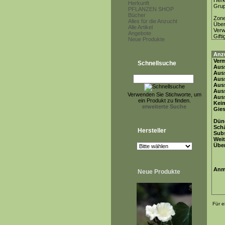
Herk
Herkunft
Gru
PFLANZEN SHOP
Bücher
Zon
Alles für die Anzucht
Über
Alle Artikel
Ver
Angebote
Gifti
Neue Produkte
Anz
Ver
Schnellsuche
Auss
Auss
Auss
Auss
Aus
Verwenden Sie Stichworte, um
Auss
ein Produkt zu finden.
Keim
erweiterte Suche
Gie
Dün
Schä
Hersteller
Subs
Weit
Übe
Anm
Neue Produkte
Für e