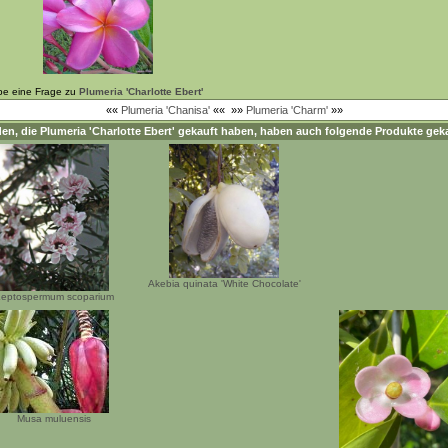
be eine Frage zu
Plumeria 'Charlotte Ebert'
««
Plumeria 'Chanisa'
««
»»
Plumeria 'Charm'
»»
en, die
Plumeria 'Charlotte Ebert'
gekauft haben, haben auch folgende Produkte geka
Akebia quinata 'White Chocolate'
eptospermum scoparium
Musa muluensis