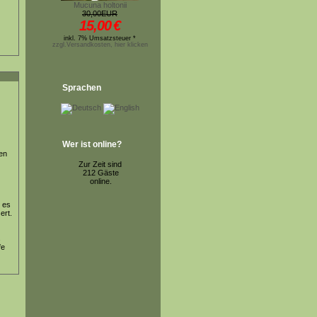
Mucuna holtonii
30,00EUR
15,00
€
inkl. 7% Umsatzsteuer *
zzgl.Versandkosten, hier klicken
Sprachen
Wer ist online?
en
Zur Zeit sind
212 Gäste
online.
. es
ert.
s
fe