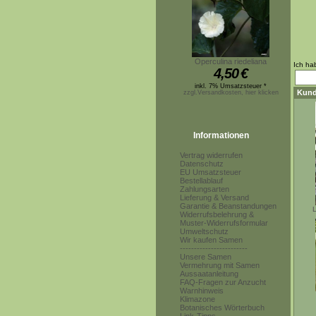
Operculina riedeliana
Ich ha
4,50
€
inkl. 7% Umsatzsteuer *
Kund
zzgl.Versandkosten, hier klicken
Informationen
Vertrag widerrufen
Datenschutz
EU Umsatzsteuer
Bestellablauf
Zahlungsarten
Lieferung & Versand
Garantie & Beanstandungen
L
Widerrufsbelehrung &
Muster-Widerrufsformular
Umweltschutz
Wir kaufen Samen
------------------------
Unsere Samen
Vermehrung mit Samen
Aussaatanleitung
FAQ-Fragen zur Anzucht
Warnhinweis
Klimazone
Botanisches Wörterbuch