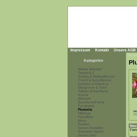
Impressum
Kontakt
Unsere AGB
Sie sin
Kategorien
Pl
Wieder lieferbar!
Samen A-Z
Schling & Kletterpflanzen
Frucht & Nutzpflanzen
Gemüse & Gewürze
Mangroven & Teich
Palmen & Palmfarne
Acacia
Adenium
Baumfarne/Farne
Eucalyptus
Plumeria
in
Hibiskus
zz
Passiflora
Musa
Proteen
Stec
Samen-Raritäten
Fami
Gekeimte Samen
Samen-Sets