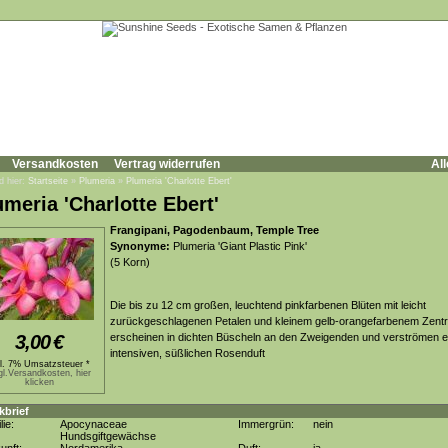
Versandkosten
Vertrag widerrufen
All
d hier:
Startseite
»
Plumeria
»
Plumeria 'Charlotte Ebert'
umeria 'Charlotte Ebert'
Frangipani, Pagodenbaum, Temple Tree
Synonyme:
Plumeria 'Giant Plastic Pink'
(5 Korn)
Die bis zu 12 cm großen, leuchtend pinkfarbenen Blüten mit leicht
zurückgeschlagenen Petalen und kleinem gelb-orangefarbenem Zent
3,00
€
erscheinen in dichten Büscheln an den Zweigenden und verströmen e
intensiven, süßlichen Rosenduft
kl. 7% Umsatzsteuer *
gl.Versandkosten, hier
klicken
kbrief
lie:
Apocynaceae
Immergrün:
nein
Hundsgiftgewächse