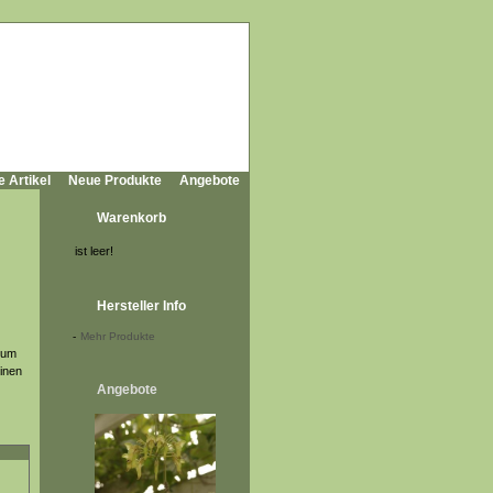
e Artikel
Neue Produkte
Angebote
Warenkorb
ist leer!
Hersteller Info
-
Mehr Produkte
rum
inen
Angebote