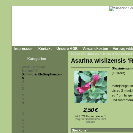
Impressum
Kontakt
Unsere AGB
Versandkosten
Vertrag wid
Sie sind hier:
Startseite
»
Schling & Kletterpflanze
Kategorien
Asarina wislizensis '
Wieder lieferbar!
Gloxinienwin
Samen A-Z
(10 Korn)
Schling & Kletterpflanzen
A
B
C
mehrjährige, m
D
bis zu 3 m mit
E
zu 7 cm langen
F
G
und röhrenför
H
I
2,50
€
J
K
inkl. 7% Umsatzsteuer *
L
zzgl.Versandkosten, hier
M
klicken
O
P
Steckbrief
R