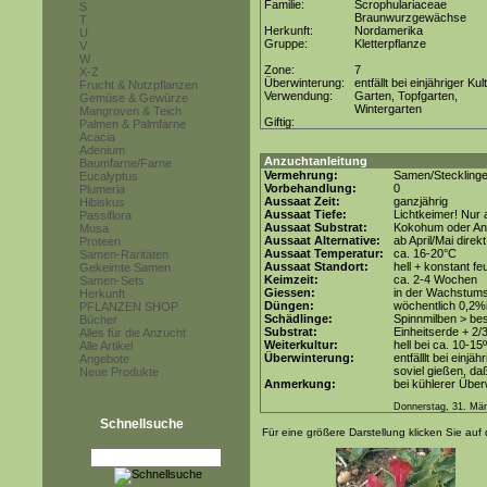
Familie:
Scrophulariaceae
S
Braunwurzgewächse
T
Herkunft:
Nordamerika
U
Gruppe:
Kletterpflanze
V
W
Zone:
7
X-Z
Überwinterung:
entfällt bei einjähriger Kul
Frucht & Nutzpflanzen
Verwendung:
Garten, Topfgarten,
Gemüse & Gewürze
Wintergarten
Mangroven & Teich
Giftig:
Palmen & Palmfarne
Acacia
Adenium
Anzuchtanleitung
Baumfarne/Farne
Vermehrung:
Samen/Steckling
Eucalyptus
Vorbehandlung:
0
Plumeria
Aussaat Zeit:
ganzjährig
Hibiskus
Aussaat Tiefe:
Lichtkeimer! Nur 
Passiflora
Aussaat Substrat:
Kokohum oder Anz
Musa
Aussaat Alternative:
ab April/Mai direkt
Proteen
Aussaat Temperatur:
ca. 16-20°C
Samen-Raritäten
Aussaat Standort:
hell + konstant fe
Gekeimte Samen
Keimzeit:
ca. 2-4 Wochen
Samen-Sets
Giessen:
in der Wachstum
Herkunft
Düngen:
wöchentlich 0,2%
PFLANZEN SHOP
Schädlinge:
Spinnmilben > be
Bücher
Substrat:
Einheitserde + 2/3
Alles für die Anzucht
Weiterkultur:
hell bei ca. 10-15
Alle Artikel
Überwinterung:
entfälllt bei einj
Angebote
soviel gießen, daß
Neue Produkte
Anmerkung:
bei kühlerer Übe
Donnerstag, 31. Mär
Schnellsuche
Für eine größere Darstellung klicken Sie auf 