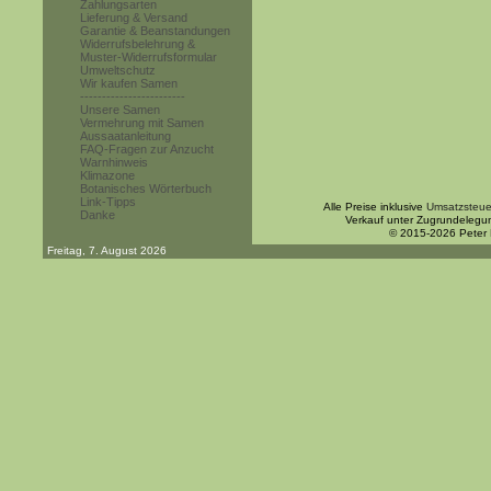
Zahlungsarten
Lieferung & Versand
Garantie & Beanstandungen
Widerrufsbelehrung &
Muster-Widerrufsformular
Umweltschutz
Wir kaufen Samen
------------------------
Unsere Samen
Vermehrung mit Samen
Aussaatanleitung
FAQ-Fragen zur Anzucht
Warnhinweis
Klimazone
Botanisches Wörterbuch
Link-Tipps
Alle Preise inklusive
Umsatzsteue
Danke
Verkauf unter Zugrundelegu
© 2015-2026 Peter
Freitag, 7. August 2026