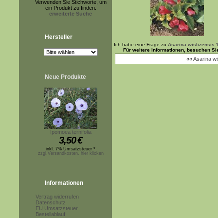
Verwenden Sie Stichworte, um
ein Produkt zu finden.
erweiterte Suche
Hersteller
Ich habe eine Frage zu
Asarina wislizensis 
Für weitere Informationen, besuchen Si
««
Asarina wis
Neue Produkte
Ipomoea ternifolia
3,50
€
inkl. 7% Umsatzsteuer *
zzgl.Versandkosten, hier klicken
Informationen
Vertrag widerrufen
Datenschutz
EU Umsatzsteuer
Bestellablauf