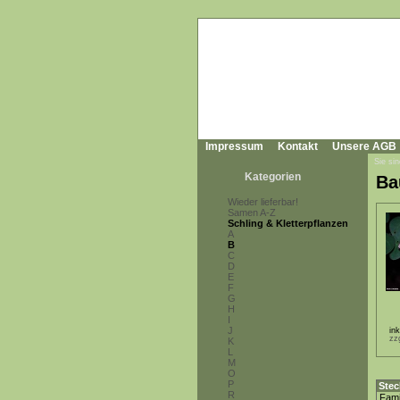
Impressum
Kontakt
Unsere AGB
Sie sin
Kategorien
Ba
Wieder lieferbar!
Samen A-Z
Schling & Kletterpflanzen
A
B
C
D
E
F
G
H
I
J
in
zz
K
L
M
O
P
Stec
R
Fami