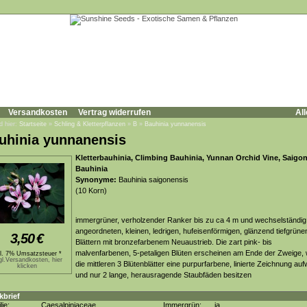
Versandkosten
Vertrag widerrufen
All
d hier:
Startseite
»
Schling & Kletterpflanzen
»
B
»
Bauhinia yunnanensis
uhinia yunnanensis
Kletterbauhinia, Climbing Bauhinia, Yunnan Orchid Vine, Saigo
Bauhinia
Synonyme:
Bauhinia saigonensis
(10 Korn)
immergrüner, verholzender Ranker bis zu ca 4 m und wechselständig
angeordneten, kleinen, ledrigen, hufeisenförmigen, glänzend tiefgrüne
3,50
€
Blättern mit bronzefarbenem Neuaustrieb. Die zart pink- bis
malvenfarbenen, 5-petaligen Blüten erscheinen am Ende der Zweige,
kl. 7% Umsatzsteuer *
gl.Versandkosten, hier
die mittleren 3 Blütenblätter eine purpurfarbene, linierte Zeichnung au
klicken
und nur 2 lange, herausragende Staubfäden besitzen
kbrief
lie:
Caesalpiniaceae
Immergrün:
ja