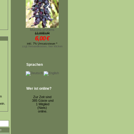
Mucuna pruriens
12,00EUR
6,00
€
inkl. 7% Umsatzsteuer *
zzgl.Versandkosten, hier klicken
Sprachen
Wer ist online?
in
Zur Zeit sind
385 Gäste und
ein.
1 Mitglied
(Niels)
online.
: