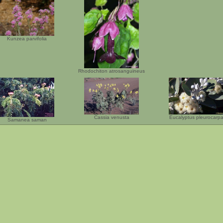
Kunzea parvifolia
Rhodochiton atrosanguineus
Cassia venusta
Eucalyptus pleurocarp
Samanea saman