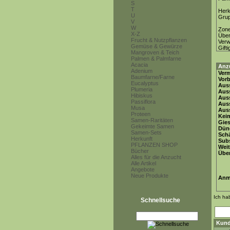
S
T
Herk
U
Gru
V
W
Zon
X-Z
Über
Frucht & Nutzpflanzen
Ver
Gemüse & Gewürze
Gifti
Mangroven & Teich
Palmen & Palmfarne
Acacia
Anz
Adenium
Ver
Baumfarne/Farne
Vor
Eucalyptus
Auss
Plumeria
Auss
Hibiskus
Auss
Passiflora
Aus
Musa
Auss
Proteen
Keim
Samen-Raritäten
Gie
Gekeimte Samen
Dün
Samen-Sets
Schä
Herkunft
Subs
PFLANZEN SHOP
Weit
Bücher
Übe
Alles für die Anzucht
Alle Artikel
Angebote
Neue Produkte
Anm
Ich ha
Schnellsuche
Kund