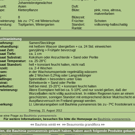
Johannisbrotgewächse
unft:
Asien
Duft:
ppe:
Kletterpflanze
Blüte:
pink, rosa, altrosa,
malvenfarben
e:
8
Blütezeit:
winterung:
bis zu -7°C mit Winterschutz
Früchte:
Schoten
wendung:
Topfgarten, Wintergarten
Standort:
vollsonnig-halbschattig
g:
Rarität:
uchtanleitung
mehrung:
Samen/Stecklinge
behandlung:
mit heißem Wasser übergießen + ca. 24 Std. einweichen
aat Zeit:
ganzjährig > Frühjahr bevorzugt
aat Tiefe:
ca. 1 cm
aat Substrat:
Kokohum oder Anzuchterde + Sand oder Perlite
saat Temperatur:
ca. 25-28°C
aat Standort:
hell + konstant feucht halten, nicht naß
zeit:
ca. 2-4 Wochen
ssen:
in der Wachstumsperiode regelmäßig wässern
gen:
alle 2 Wochen 0,2%ig oder Langzeitdünger
dlinge:
Spinnmilben > besonders unter Glas
trat:
Einheitserde + Sand oder Perlite
erkultur:
hell bei mind. 15-20°C + konstant feucht halten
rwinterung:
Ältere Exemplare hell bei ca. 5-10ºC und nur soviel gießen, daß der
Wurzelballen nicht völlig austrocknet. In milden Regionen kann an einem
geschützten, sonnigen Standort mit entsprechend dicker Mulchschicht e
Auspflanzversuch im Freiland gewagt werden.
erkung:
Lt. Literaturangaben soll Bauhinia yunnanensis bis zu -7ºC frosttolerant s
Dienstag, 21. August 2012
be eine Frage zu
Bauhinia yunnanensis
Für weitere Informationen, besuchen Sie bitte die Homepage zu
Bauhinia yunnanensis
.
««
Bauhinia winitii
««
»»
Beaumontia grandiflora
»»
en, die
Bauhinia yunnanensis
gekauft haben, haben auch folgende Produkte gekauft