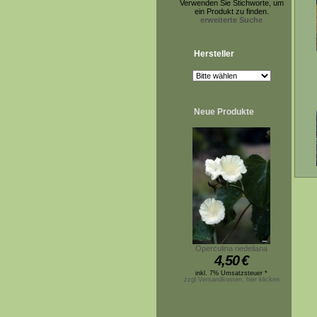
Verwenden Sie Stichworte, um
ein Produkt zu finden.
erweiterte Suche
Hersteller
Neue Produkte
Operculina riedeliana
4,50
€
inkl. 7% Umsatzsteuer *
zzgl.Versandkosten, hier klicken