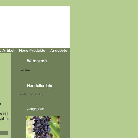
e Artikel
Neue Produkte
Angebote
Warenkorb
ist leer!
n
Hersteller Info
-
Mehr Produkte
n
Angebote
 wobei
fweisen