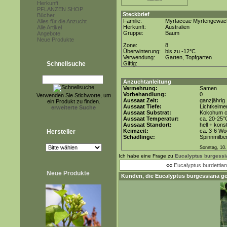
Herkunft
PFLANZEN SHOP
Steckbrief
Bücher
Familie:
Myrtaceae Myrtengewäc
Alles für die Anzucht
Herkunft:
Australien
Alle Artikel
Gruppe:
Baum
Angebote
Neue Produkte
Zone:
8
Überwinterung:
bis zu -12°C
Verwendung:
Garten, Topfgarten
Schnellsuche
Giftig:
Anzuchtanleitung
Vermehrung:
Samen
Vorbehandlung:
0
Verwenden Sie Stichworte, um
Aussaat Zeit:
ganzjährig
ein Produkt zu finden.
Aussaat Tiefe:
Lichtkeimer
erweiterte Suche
Aussaat Substrat:
Kokohum od
Aussaat Temperatur:
ca. 20-25°
Aussaat Standort:
hell + kons
Keimzeit:
ca. 3-6 W
Hersteller
Schädlinge:
Spinnmilbe
Sonntag, 10.
Ich habe eine Frage zu
Eucalyptus burgessi
««
Eucalyptus burdettia
Neue Produkte
Kunden, die
Eucalyptus burgessiana
ge