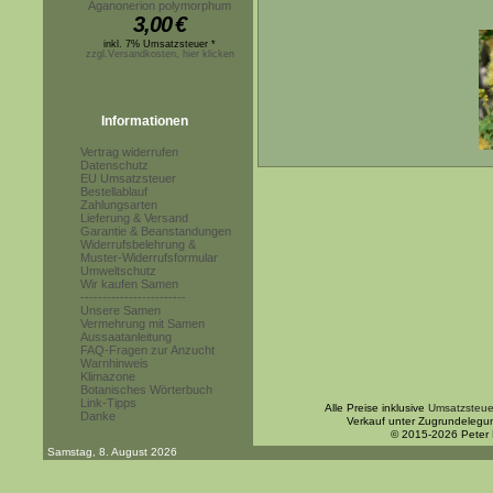
Aganonerion polymorphum
3,00
€
inkl. 7% Umsatzsteuer *
zzgl.Versandkosten, hier klicken
Informationen
Vertrag widerrufen
Datenschutz
EU Umsatzsteuer
Bestellablauf
Zahlungsarten
Lieferung & Versand
Garantie & Beanstandungen
Widerrufsbelehrung &
Muster-Widerrufsformular
Umweltschutz
Wir kaufen Samen
------------------------
Unsere Samen
Vermehrung mit Samen
Aussaatanleitung
FAQ-Fragen zur Anzucht
Warnhinweis
Klimazone
Botanisches Wörterbuch
Link-Tipps
Alle Preise inklusive
Umsatzsteue
Danke
Verkauf unter Zugrundelegu
© 2015-2026 Peter
Samstag, 8. August 2026