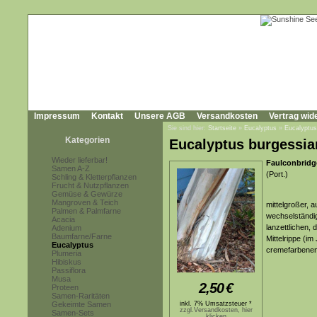
Impressum
Kontakt
Unsere AGB
Versandkosten
Vertrag wid
Sie sind hier:
Startseite
»
Eucalyptus
»
Eucalyptus
Kategorien
Eucalyptus burgessia
Wieder lieferbar!
Faulconbridg
Samen A-Z
(Port.)
Schling & Kletterpflanzen
Frucht & Nutzpflanzen
Gemüse & Gewürze
Mangroven & Teich
mittelgroßer, 
Palmen & Palmfarne
wechselständig
Acacia
lanzettlichen, 
Adenium
Baumfarne/Farne
Mittelrippe (im
Eucalyptus
cremefarbenen 
Plumeria
Hibiskus
Passiflora
Musa
2,50
€
Proteen
Samen-Raritäten
Gekeimte Samen
inkl. 7% Umsatzsteuer *
zzgl.Versandkosten, hier
Samen-Sets
klicken