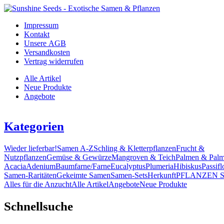
Impressum
Kontakt
Unsere AGB
Versandkosten
Vertrag widerrufen
Alle Artikel
Neue Produkte
Angebote
Kategorien
Wieder lieferbar!
Samen A-Z
Schling & Kletterpflanzen
Frucht &
Nutzpflanzen
Gemüse & Gewürze
Mangroven & Teich
Palmen & Palm
Acacia
Adenium
Baumfarne/Farne
Eucalyptus
Plumeria
Hibiskus
Passifl
Samen-Raritäten
Gekeimte Samen
Samen-Sets
Herkunft
PFLANZEN 
Alles für die Anzucht
Alle Artikel
Angebote
Neue Produkte
Schnellsuche