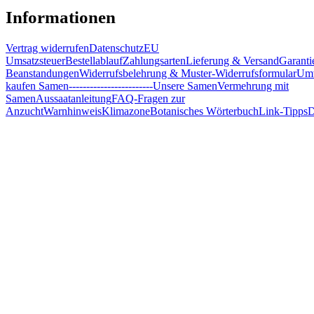
Informationen
Vertrag widerrufen
Datenschutz
EU
Umsatzsteuer
Bestellablauf
Zahlungsarten
Lieferung & Versand
Garanti
Beanstandungen
Widerrufsbelehrung & Muster-Widerrufsformular
Umw
kaufen Samen
------------------------
Unsere Samen
Vermehrung mit
Samen
Aussaatanleitung
FAQ-Fragen zur
Anzucht
Warnhinweis
Klimazone
Botanisches Wörterbuch
Link-Tipps
D